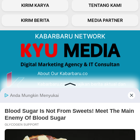
KIRIM KARYA
TENTANG KAMI
KIRIM BERITA
MEDIA PARTNER
KABARBARU NETWORK
About Our Kabarbaru.co
Kabarbaru.co menyajikan berita aktual dan
inspiratif dari sudut pandang berbaik sangka
serta terverifikasi dari sumber yang tepat.
Follow Kabarbaru