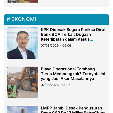
EKONOMI
KPK Didesak Segera Periksa Dirut
Bank BCA Terkait Dugaan
Keterlibatan dalam Kasus
Hilangnya Dana Nasabah Rp2,58
07/08/2026 - 09:06
Miliar
Biaya Operasional Tambang
Terus Membengkak? Ternyata Ini
yang Jadi Akar Masalahnya
07/08/2026 - 00:15
LMPP Jambi Desak Pengusutan
Dana CSR Rp47 Miliar PetroChina