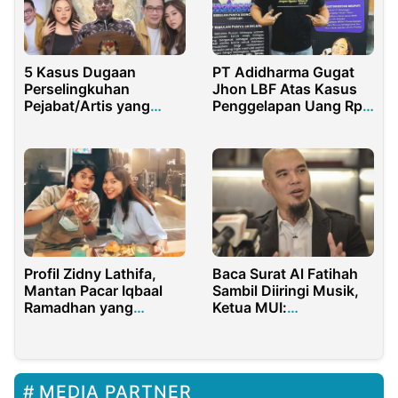
5 Kasus Dugaan
PT Adidharma Gugat
Perselingkuhan
Jhon LBF Atas Kasus
Pejabat/Artis yang
Penggelapan Uang Rp
Paling Menyita
1,8 Miliar
Perhatian
Profil Zidny Lathifa,
Baca Surat Al Fatihah
Mantan Pacar Iqbaal
Sambil Diiringi Musik,
Ramadhan yang
Ketua MUI:
Berbakat di Bidang
Pelanggaran Syariat
Visual
MEDIA PARTNER