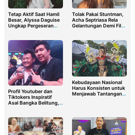
Tetap Aktif Saat Hamil
Tolak Pakai Stuntman,
Besar, Alyssa Daguise
Acha Septriasa Rela
Ungkap Pergeseran
Gelantungan Demi Film
Makna Olahraga
Munafik
Kebudayaan Nasional
Harus Konsisten untuk
Profil Youtuber dan
Menjawab Tantangan
Tiktokers Inspiratif
Globalisasi
Asal Bangka Belitung,
Rakkison JeVe