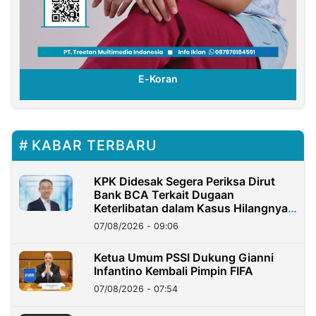
E-Koran
KABAR TERBARU
KPK Didesak Segera Periksa Dirut
Bank BCA Terkait Dugaan
Keterlibatan dalam Kasus Hilangnya
Dana Nasabah Rp2,58 Miliar
07/08/2026 - 09:06
Ketua Umum PSSI Dukung Gianni
Infantino Kembali Pimpin FIFA
07/08/2026 - 07:54