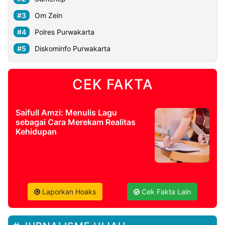
Om Zein
Polres Purwakarta
Diskominfo Purwakarta
CEK FAKTA
Saifull Amzi: Menulis Lagu
sebagai Cara Merekam Realitas
Kehidupan
Laporkan Hoaks
Cek Fakta Lain