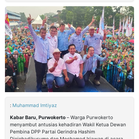
MULTIMEDIA
INDONESIA
Partner
Insight
Suara
Lens
Daily
Jalan
Idealita
Kita
Dinamikapost.com
Radar
Seedbacklink
NTB
Time
IDN
Jogja
Rakyat
News
Notice
Baru
Follow
Kabarbaru
:
Muhammad Imtiyaz
Kabar Baru, Purwokerto
– Warga Purwokerto
menyambut antusias kehadiran Wakil Ketua Dewan
Pembina DPP Partai Gerindra Hashim
Djojohadikusumo dan Mochamad Iriawan di acara