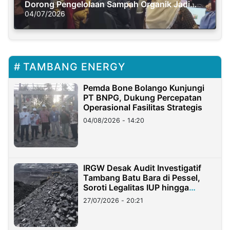
Dorong Pengelolaan Sampah Organik Jadi
Solusi Krisis Iklim
04/07/2026
TAMBANG ENERGY
Pemda Bone Bolango Kunjungi
PT BNPG, Dukung Percepatan
Operasional Fasilitas Strategis
04/08/2026 - 14:20
IRGW Desak Audit Investigatif
Tambang Batu Bara di Pessel,
Soroti Legalitas IUP hingga
Stockpile
27/07/2026 - 20:21