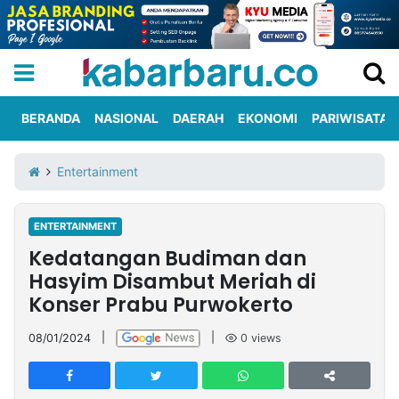
BERANDA
NASIONAL
DAERAH
EKONOMI
PARIWISATA
Informasi
KabarbaruTV
Kirim
Tentang
Entertainment
Iklan
Berita
Kami
ENTERTAINMENT
Berita
Kedatangan Budiman dan
Nasional
International
Olahraga
Entertainment
Daerah
Pariwisata
Kuliner
Kolom
Hasyim Disambut Meriah di
Konser Prabu Purwokerto
Network
08/01/2024
|
|
0
views
PT
TREETAN