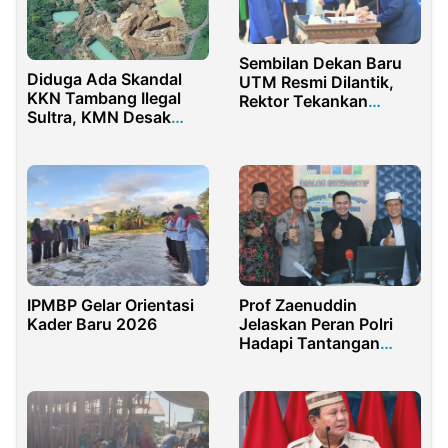
Sembilan Dekan Baru
Diduga Ada Skandal
UTM Resmi Dilantik,
KKN Tambang Ilegal
Rektor Tekankan
Sultra, KMN Desak
Integritas dan
Mabes Polri dan TNI
Tanggung Jawab
Copot Kapolres serta
Akademik
Dandim Kolaka
IPMBP Gelar Orientasi
Prof Zaenuddin
Kader Baru 2026
Jelaskan Peran Polri
Hadapi Tantangan
Bangsa Saat Ini