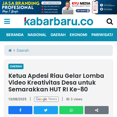
BERANDA
NASIONAL
DAERAH
EKONOMI
PARIWISATA
Informasi
KabarbaruTV
Kirim
Tentang
Daerah
Iklan
Berita
Kami
DAERAH
Berita
Ketua Apdesi Riau Gelar Lomba
Nasional
International
Olahraga
Entertainment
Daerah
Pariwisata
Kuliner
Kolom
Video Kreativitas Desa untuk
Semarakkan HUT RI Ke-80
Network
13/08/2025
|
|
3
views
PT
TREETAN