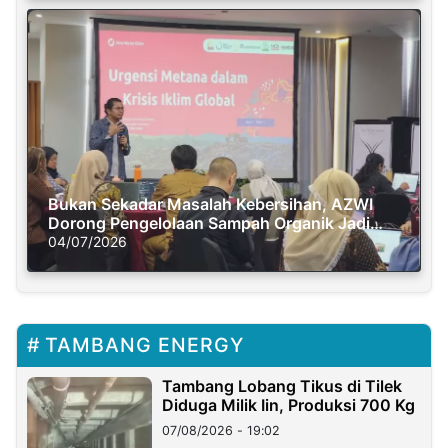
Bukan Sekadar Masalah Kebersihan, AZWI
Dorong Pengelolaan Sampah Organik Jadi
Solusi Krisis Iklim
04/07/2026
TAMBANG ENERGY
Tambang Lobang Tikus di Tilek
Diduga Milik Iin, Produksi 700 Kg
07/08/2026 - 19:02