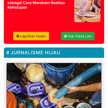
sebagai Cara Merekam Realitas
Kehidupan
Laporkan Hoaks
Cek Fakta Lain
JURNALISME HIJAU