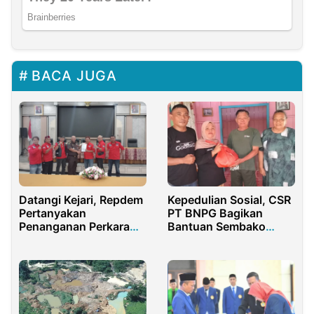
BACA JUGA
Datangi Kejari, Repdem
Kepedulian Sosial, CSR
Pertanyakan
PT BNPG Bagikan
Penanganan Perkara
Bantuan Sembako
SPPD Fiktif Anggota
untuk Warga Desa
DPRD Purwakarta
Moopiya