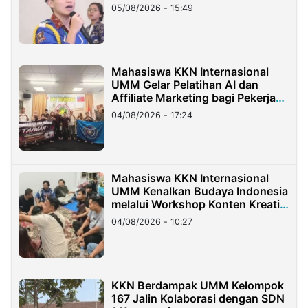
05/08/2026 - 15:49
Mahasiswa KKN Internasional
UMM Gelar Pelatihan AI dan
Affiliate Marketing bagi Pekerja
Migran Indonesia di Taiwan
04/08/2026 - 17:24
Mahasiswa KKN Internasional
UMM Kenalkan Budaya Indonesia
melalui Workshop Konten Kreatif
di Taiwan
04/08/2026 - 10:27
KKN Berdampak UMM Kelompok
167 Jalin Kolaborasi dengan SDN