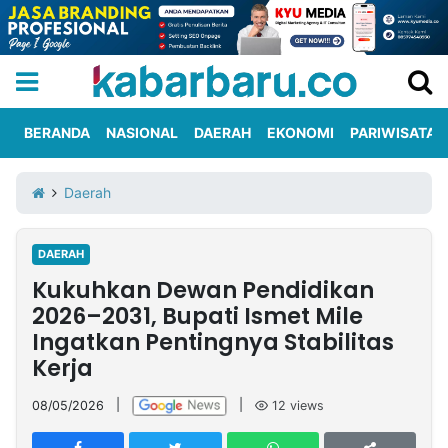
BERANDA
NASIONAL
DAERAH
EKONOMI
PARIWISATA
Informasi
KabarbaruTV
Kirim
Tentang
Daerah
Iklan
Berita
Kami
DAERAH
Berita
Kukuhkan Dewan Pendidikan
Nasional
International
Olahraga
Entertainment
Daerah
Pariwisata
Kuliner
Kolom
2026–2031, Bupati Ismet Mile
Ingatkan Pentingnya Stabilitas
Kerja
Network
08/05/2026
|
|
12
views
PT
TREETAN