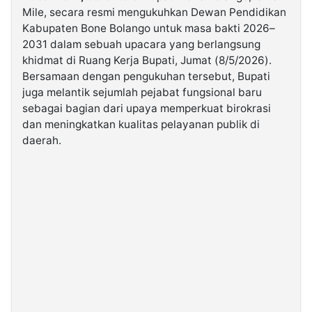
Mile, secara resmi mengukuhkan Dewan Pendidikan
Kabupaten Bone Bolango untuk masa bakti 2026–
©
2031 dalam sebuah upacara yang berlangsung
Kabarbaru.co
-
khidmat di Ruang Kerja Bupati, Jumat (8/5/2026).
2026
Bersamaan dengan pengukuhan tersebut, Bupati
juga melantik sejumlah pejabat fungsional baru
PT.
sebagai bagian dari upaya memperkuat birokrasi
Kabarbaru
Media
dan meningkatkan kualitas pelayanan publik di
Holding
daerah.