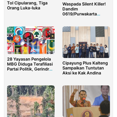
Tol Cipularang, Tiga
Waspada Silent Killer!
Orang Luka-luka
Dandim
0619/Purwakarta
Tekankan Prajurit Jaga
Jantung dan
Kendalikan Tekanan
Darah
28 Yayasan Pengelola
Cipayung Plus Kalteng
MBG Diduga Terafiliasi
Sampaikan Tuntutan
Partai Politik, Gerindra
Aksi ke Kak Andina
Terbanyak