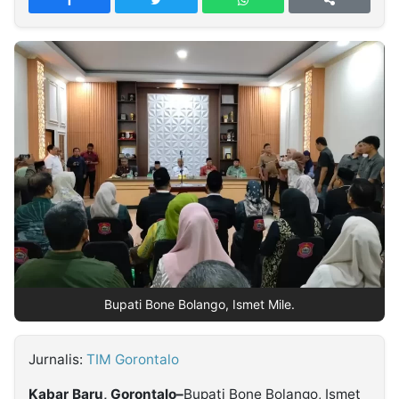
MULTIMEDIA
INDONESIA
Partner
Insight
Suara
Lens
Daily
Jalan
Idealita
Kita
Dinamikapost.com
Radar
Seedbacklink
NTB
Time
IDN
Jogja
Rakyat
News
Notice
Baru
Follow
Kabarbaru
Bupati Bone Bolango, Ismet Mile.
Jurnalis:
TIM Gorontalo
Kabar Baru, Gorontalo–
Bupati Bone Bolango, Ismet