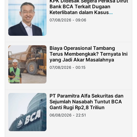
KPK Didesak Segera Periksa Dirut
Bank BCA Terkait Dugaan
Keterlibatan dalam Kasus
Hilangnya Dana Nasabah Rp2,58
07/08/2026 - 09:06
Miliar
Biaya Operasional Tambang
Terus Membengkak? Ternyata Ini
yang Jadi Akar Masalahnya
07/08/2026 - 00:15
PT Paramitra Alfa Sekuritas dan
Sejumlah Nasabah Tuntut BCA
Ganti Rugi Rp2,8 Triliun
06/08/2026 - 22:51