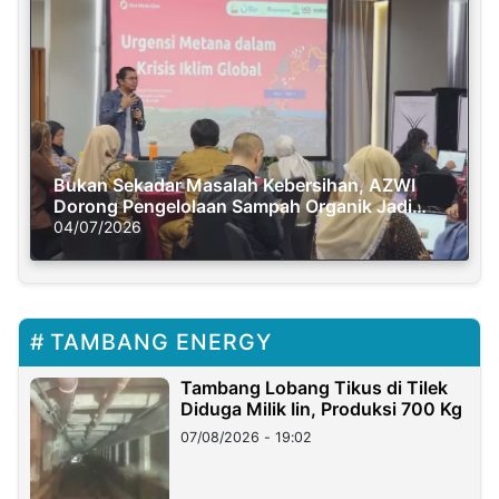
Bukan Sekadar Masalah Kebersihan, AZWI
Dorong Pengelolaan Sampah Organik Jadi
Solusi Krisis Iklim
04/07/2026
TAMBANG ENERGY
Tambang Lobang Tikus di Tilek
Diduga Milik Iin, Produksi 700 Kg
07/08/2026 - 19:02