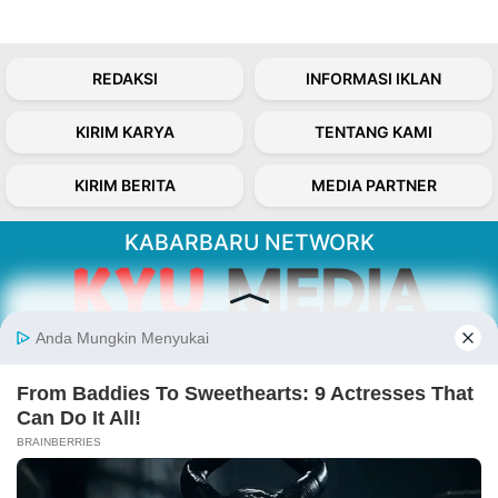
REDAKSI
INFORMASI IKLAN
KIRIM KARYA
TENTANG KAMI
KIRIM BERITA
MEDIA PARTNER
KABARBARU NETWORK
About Our Kabarbaru.co
Kabarbaru.co menyajikan berita aktual dan
inspiratif dari sudut pandang berbaik sangka
serta terverifikasi dari sumber yang tepat.