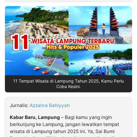
MULTIMEDIA
INDONESIA
Partner
Insight
Suara
Lens
Daily
Jalan
Idealita
Kita
Dinamikapost.com
Radar
Seedbacklink
NTB
Time
IDN
Jogja
Rakyat
News
Notice
Baru
Follow
Kabarbaru
11 Tempat Wisata di Lampung Tahun 2025, Kamu Perlu
Coba Kesini.
Jurnalis:
Azzahra Bahiyyah
Kabar Baru, Lampung
– Bagi kamu yang ingin
berkunjung ke Lampung, jangan lewatkan tempat
wisata di Lampung tahun 2025 ini. Ya, Sai Bumi