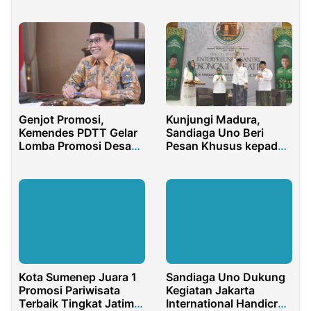
Karnaval 2 Kilometer
dan Wayang Kulit
Semalam Suntuk
Genjot Promosi,
Kunjungi Madura,
Kemendes PDTT Gelar
Sandiaga Uno Beri
Lomba Promosi Desa
Pesan Khusus kepada
Wisata Berhadiah Total
Kader PPP
1M
Kota Sumenep Juara 1
Sandiaga Uno Dukung
Promosi Pariwisata
Kegiatan Jakarta
Terbaik Tingkat Jatim
International Handicraft