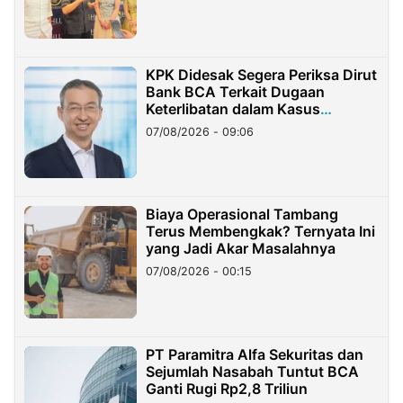
KPK Didesak Segera Periksa Dirut
Bank BCA Terkait Dugaan
Keterlibatan dalam Kasus
Hilangnya Dana Nasabah Rp2,58
07/08/2026 - 09:06
Miliar
Biaya Operasional Tambang
Terus Membengkak? Ternyata Ini
yang Jadi Akar Masalahnya
07/08/2026 - 00:15
PT Paramitra Alfa Sekuritas dan
Sejumlah Nasabah Tuntut BCA
Ganti Rugi Rp2,8 Triliun