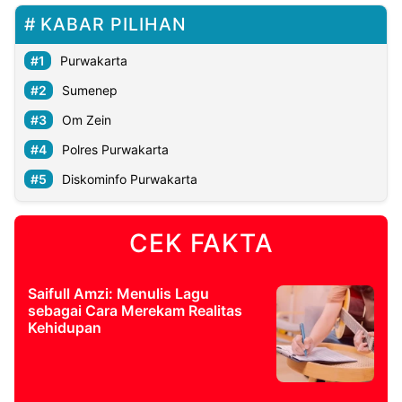
KABAR PILIHAN
Purwakarta
Sumenep
Om Zein
Polres Purwakarta
Diskominfo Purwakarta
CEK FAKTA
Saifull Amzi: Menulis Lagu
sebagai Cara Merekam Realitas
Kehidupan