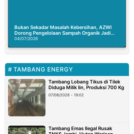
Bukan Sekadar Masalah Kebersihan, AZWI
Dorong Pengelolaan Sampah Organik Jadi
Solusi Krisis Iklim
04/07/2026
TAMBANG ENERGY
Tambang Lobang Tikus di Tilek
Diduga Milik Iin, Produksi 700 Kg
07/08/2026 - 19:02
Tambang Emas Ilegal Rusak
TNKS Jambi, Hutan Warisan