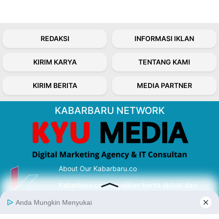
REDAKSI
INFORMASI IKLAN
KIRIM KARYA
TENTANG KAMI
KIRIM BERITA
MEDIA PARTNER
KABARBARU NETWORK
About Our Kabarbaru.co
Kabarbaru.co menyajikan berita aktual dan
inspiratif dari sudut pandang berbaik sangka
serta terverifikasi dari sumber yang tepat.