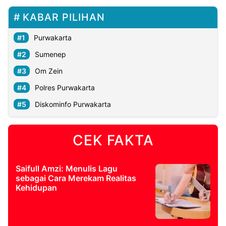
KABAR PILIHAN
Purwakarta
Sumenep
Om Zein
Polres Purwakarta
Diskominfo Purwakarta
CEK FAKTA
Saifull Amzi: Menulis Lagu
sebagai Cara Merekam Realitas
Kehidupan