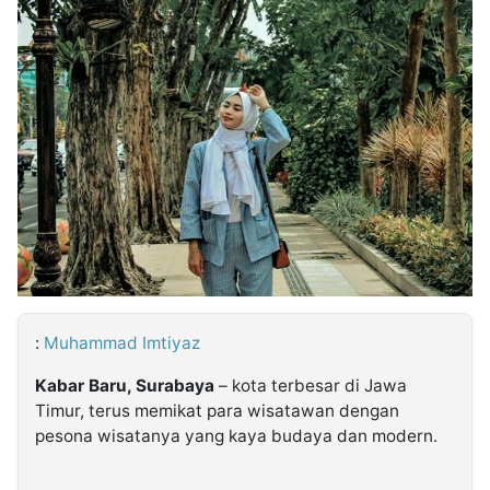
MULTIMEDIA
INDONESIA
Partner
Insight
Suara
Lens
Daily
Jalan
Idealita
Kita
Dinamikapost.com
Radar
Seedbacklink
NTB
Time
IDN
Jogja
Rakyat
News
Notice
Baru
Follow
Kabarbaru
:
Muhammad Imtiyaz
Kabar Baru, Surabaya
– kota terbesar di Jawa
Timur, terus memikat para wisatawan dengan
pesona wisatanya yang kaya budaya dan modern.