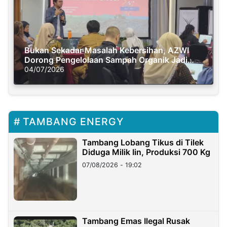
Bukan Sekadar Masalah Kebersihan, AZWI
Dorong Pengelolaan Sampah Organik Jadi
Solusi Krisis Iklim
04/07/2026
TAMBANG ENERGY
Tambang Lobang Tikus di Tilek
Diduga Milik Iin, Produksi 700 Kg
07/08/2026 - 19:02
Tambang Emas Ilegal Rusak