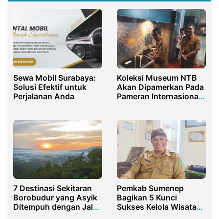
Sewa Mobil Surabaya:
Koleksi Museum NTB
Solusi Efektif untuk
Akan Dipamerkan Pada
Perjalanan Anda
Pameran Internasional
Islamic Arts Biennale di
Arab Saudi
7 Destinasi Sekitaran
Pemkab Sumenep
Borobudur yang Asyik
Bagikan 5 Kunci
Ditempuh dengan Jalan
Sukses Kelola Wisata
Kaki
Desa