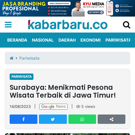
BERANDA
NASIONAL
DAERAH
EKONOMI
PARIWISATA
Informasi
KabarbaruTV
Kirim
Tentang
Pariwisata
Iklan
Berita
Kami
PARIWISATA
Berita
Surabaya: Menikmati Pesona
Nasional
International
Olahraga
Entertainment
Daerah
Pariwisata
Kuliner
Kolom
Wisata Terbaik di Jawa Timur!
14/08/2023
|
|
5
views
Network
PT
TREETAN