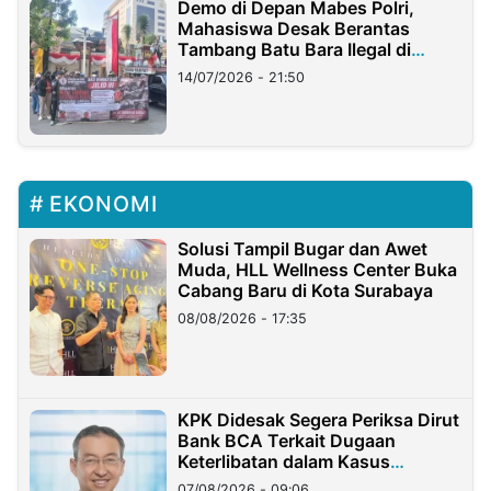
Demo di Depan Mabes Polri,
Mahasiswa Desak Berantas
Tambang Batu Bara Ilegal di
Lampung
14/07/2026 - 21:50
EKONOMI
Solusi Tampil Bugar dan Awet
Muda, HLL Wellness Center Buka
Cabang Baru di Kota Surabaya
08/08/2026 - 17:35
KPK Didesak Segera Periksa Dirut
Bank BCA Terkait Dugaan
Keterlibatan dalam Kasus
Hilangnya Dana Nasabah Rp2,58
07/08/2026 - 09:06