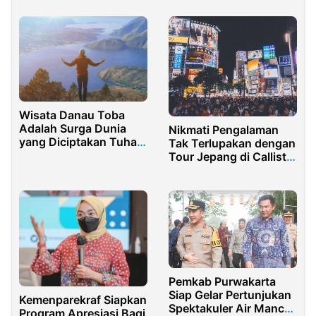
Wisata Danau Toba
Adalah Surga Dunia
Nikmati Pengalaman
yang Diciptakan Tuhan
Tak Terlupakan dengan
Untuk Kita
Tour Jepang di Callista
Tour
Pemkab Purwakarta
Siap Gelar Pertunjukan
Kemenparekraf Siapkan
Spektakuler Air Mancur
Program Apresiasi Bagi