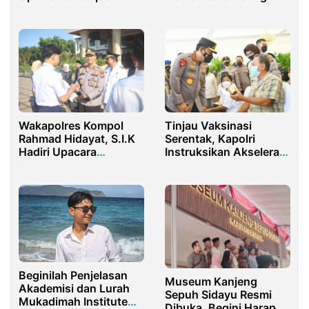
Regional
ATR/BPN Jatim dan
Kampus
Tinjau Vaksinasi
Wakapolres Kompol
Serentak, Kapolri
Rahmad Hidayat, S.I.K
Instruksikan Akselerasi
Hadiri Upacara
ke Lansia dan Anak-
Peringatan Hari
anak
Otonomi Daerah
Beginilah Penjelasan
Museum Kanjeng
Akademisi dan Lurah
Sepuh Sidayu Resmi
Mukadimah Institute
Dibuka, Begini Harapan