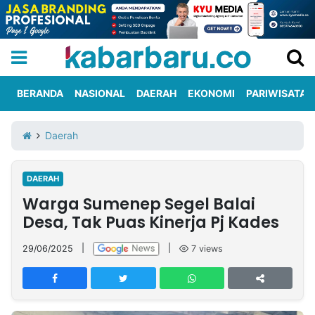
BERANDA
NASIONAL
DAERAH
EKONOMI
PARIWISATA
Informasi
KabarbaruTV
Kirim
Tentang
Daerah
Iklan
Berita
Kami
DAERAH
Berita
Warga Sumenep Segel Balai
Nasional
International
Olahraga
Entertainment
Daerah
Pariwisata
Kuliner
Kolom
Desa, Tak Puas Kinerja Pj Kades
29/06/2025
|
|
7
views
Network
PT
TREETAN