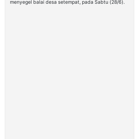
menyegel balai desa setempat, pada Sabtu (28/6).
©
Kabarbaru.co
-
2026
PT.
Kabarbaru
Media
Holding