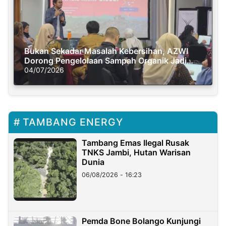
Bukan Sekadar Masalah Kebersihan, AZWI
Dorong Pengelolaan Sampah Organik Jadi
Solusi Krisis Iklim
04/07/2026
TAMBANG ENERGY
Tambang Emas Ilegal Rusak
TNKS Jambi, Hutan Warisan
Dunia
06/08/2026 - 16:23
Pemda Bone Bolango Kunjungi