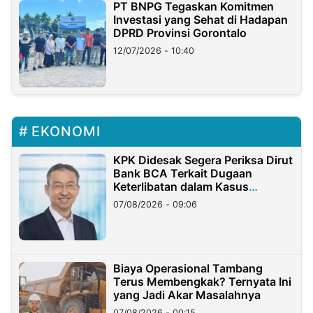
PT BNPG Tegaskan Komitmen
Investasi yang Sehat di Hadapan
DPRD Provinsi Gorontalo
12/07/2026 - 10:40
EKONOMI
KPK Didesak Segera Periksa Dirut
Bank BCA Terkait Dugaan
Keterlibatan dalam Kasus
Hilangnya Dana Nasabah Rp2,58
07/08/2026 - 09:06
Miliar
Biaya Operasional Tambang
Terus Membengkak? Ternyata Ini
yang Jadi Akar Masalahnya
07/08/2026 - 00:15