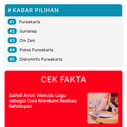
KABAR PILIHAN
Purwakarta
Sumenep
Om Zein
Polres Purwakarta
Diskominfo Purwakarta
CEK FAKTA
Saifull Amzi: Menulis Lagu
sebagai Cara Merekam Realitas
Kehidupan