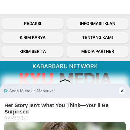
REDAKSI
INFORMASI IKLAN
KIRIM KARYA
TENTANG KAMI
KIRIM BERITA
MEDIA PARTNER
KABARBARU NETWORK
About Our Kabarbaru.co
Kabarbaru.co menyajikan berita aktual dan
inspiratif dari sudut pandang berbaik sangka
serta terverifikasi dari sumber yang tepat.