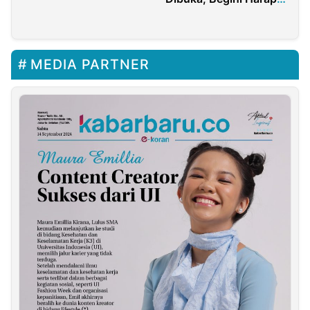
Soal Akar Masalah
Ansor Sidayu
Dipetak 56 Desa
Pesanggaran
Banyuwangi
MEDIA PARTNER