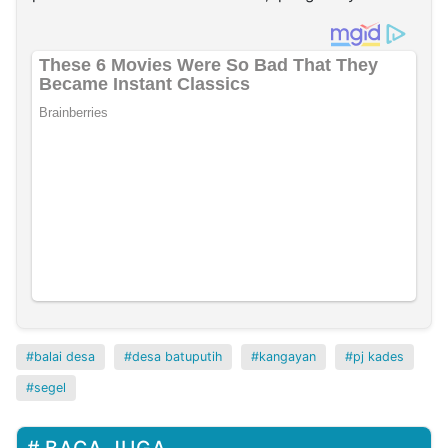
balai desa
desa batuputih
kangayan
pj kades
segel