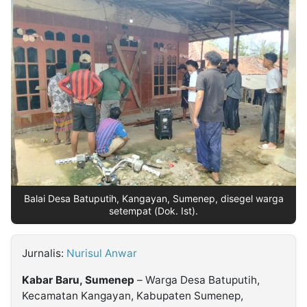
MULTIMEDIA
INDONESIA
Partner
Insight
Suara
Lens
Daily
Jalan
Idealita
Kita
Dinamikapost.com
Radar
Seedbacklink
NTB
Time
IDN
Jogja
Rakyat
News
Notice
Baru
Follow
Kabarbaru
Balai Desa Batuputih, Kangayan, Sumenep, disegel warga
setempat (Dok. Ist).
Jurnalis:
Nurisul Anwar
Kabar Baru, Sumenep
– Warga Desa Batuputih,
Kecamatan Kangayan, Kabupaten Sumenep,