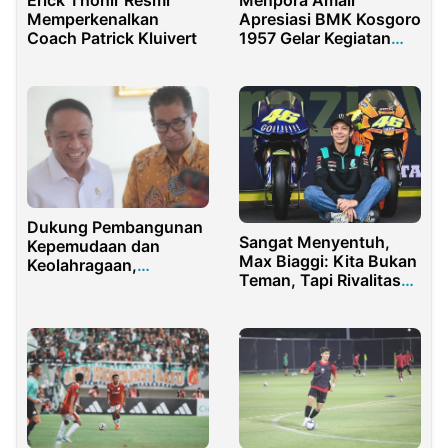
Erick Thohir Resmi
Menpora Amali
Memperkenalkan
Apresiasi BMK Kosgoro
Coach Patrick Kluivert
1957 Gelar Kegiatan
yang Diminati Milenial
Dukung Pembangunan
Sangat Menyentuh,
Kepemudaan dan
Max Biaggi: Kita Bukan
Keolahragaan,
Teman, Tapi Rivalitas
Menpora Amali Raih
Kita Indah
Apresiasi PJ Gubernur
Sulbar