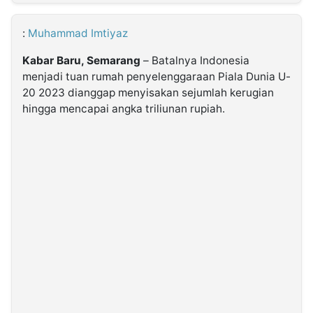
MULTIMEDIA
INDONESIA
:
Muhammad Imtiyaz
Kabar Baru, Semarang
– Batalnya Indonesia
Partner
menjadi tuan rumah penyelenggaraan Piala Dunia U-
20 2023 dianggap menyisakan sejumlah kerugian
Insight
Suara
Lens
Daily
Jalan
Idealita
Kita
Dinamikapost.com
Radar
Seedbacklink
hingga mencapai angka triliunan rupiah.
NTB
Time
IDN
Jogja
Rakyat
News
Notice
Baru
Follow
Kabarbaru