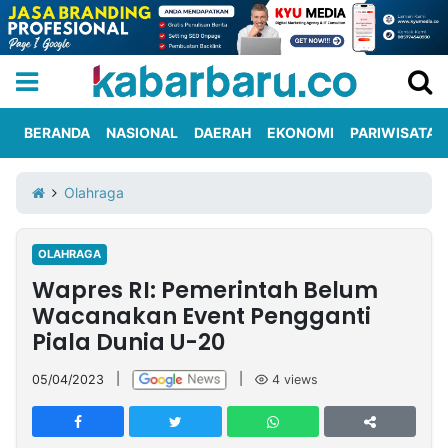
BERANDA
NASIONAL
DAERAH
EKONOMI
PARIWISATA
Informasi
KabarbaruTV
Kirim
Tentang
Olahraga
Iklan
Berita
Kami
OLAHRAGA
Berita
Wapres RI: Pemerintah Belum
Nasional
International
Olahraga
Entertainment
Daerah
Pariwisata
Kuliner
Kolom
Wacanakan Event Pengganti
Piala Dunia U-20
Network
05/04/2023
|
|
4
views
PT
TREETAN