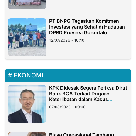
PT BNPG Tegaskan Komitmen
Investasi yang Sehat di Hadapan
DPRD Provinsi Gorontalo
12/07/2026 - 10:40
EKONOMI
KPK Didesak Segera Periksa Dirut
Bank BCA Terkait Dugaan
Keterlibatan dalam Kasus
Hilangnya Dana Nasabah Rp2,58
07/08/2026 - 09:06
Miliar
Biaya Operasional Tambang