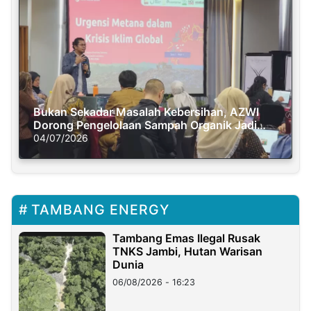
Bukan Sekadar Masalah Kebersihan, AZWI
Dorong Pengelolaan Sampah Organik Jadi
Solusi Krisis Iklim
04/07/2026
TAMBANG ENERGY
Tambang Emas Ilegal Rusak
TNKS Jambi, Hutan Warisan
Dunia
06/08/2026 - 16:23