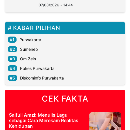
07/08/2026 - 14:44
KABAR PILIHAN
Purwakarta
Sumenep
Om Zein
Polres Purwakarta
Diskominfo Purwakarta
CEK FAKTA
Saifull Amzi: Menulis Lagu
sebagai Cara Merekam Realitas
Kehidupan