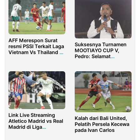
AFF Merespon Surat
Suksesnya Turnamen
resmi PSSI Terkait Laga
MOOTIAYO CUP V,
Vietnam Vs Thailand di
Pedro: Selamat
Piala AFF U-19
Berjumpa Tahun Depan
Link Live Streaming
Kalah dari Bali United,
Atletico Madrid vs Real
Pelatih Persela Kecewa
Madrid di Liga
pada Ivan Carlos
Champions Hari Ini!!