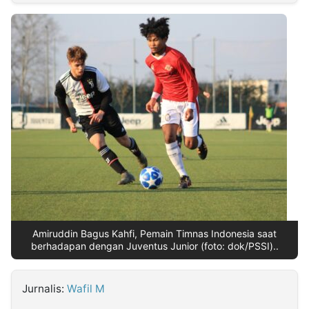
MULTIMEDIA
INDONESIA
Partner
Insight
Suara
Lens
Daily
Jalan
Idealita
Kita
Dinamikapost.com
Radar
Seedbacklink
NTB
Time
IDN
Jogja
Rakyat
News
Notice
Baru
Follow
Kabarbaru
Amiruddin Bagus Kahfi, Pemain Timnas Indonesia saat
berhadapan dengan Juventus Junior (foto: dok/PSSI)..
Jurnalis:
Wafil M