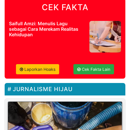
CEK FAKTA
Saifull Amzi: Menulis Lagu
sebagai Cara Merekam Realitas
Kehidupan
Laporkan Hoaks
Cek Fakta Lain
JURNALISME HIJAU