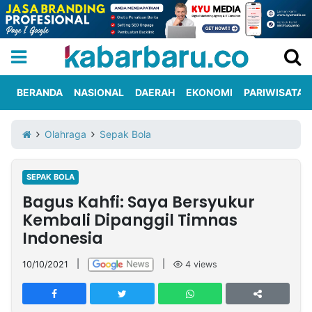
BERANDA
NASIONAL
DAERAH
EKONOMI
PARIWISATA
Informasi
KabarbaruTV
Kirim
Tentang
Olahraga
Sepak Bola
Iklan
Berita
Kami
SEPAK BOLA
Berita
Bagus Kahfi: Saya Bersyukur
Nasional
International
Olahraga
Entertainment
Daerah
Pariwisata
Kuliner
Kolom
Kembali Dipanggil Timnas
Indonesia
Network
10/10/2021
|
|
4
views
PT
TREETAN