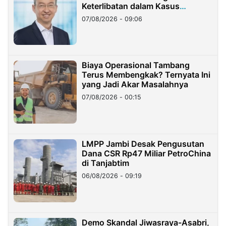
Keterlibatan dalam Kasus
Hilangnya Dana Nasabah Rp2,58
07/08/2026 - 09:06
Miliar
Biaya Operasional Tambang
Terus Membengkak? Ternyata Ini
yang Jadi Akar Masalahnya
07/08/2026 - 00:15
LMPP Jambi Desak Pengusutan
Dana CSR Rp47 Miliar PetroChina
di Tanjabtim
06/08/2026 - 09:19
Demo Skandal Jiwasraya-Asabri,