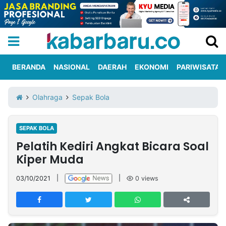
BERANDA
NASIONAL
DAERAH
EKONOMI
PARIWISATA
Informasi
KabarbaruTV
Kirim
Tentang
Olahraga
Sepak Bola
Iklan
Berita
Kami
SEPAK BOLA
Berita
Pelatih Kediri Angkat Bicara Soal
Nasional
International
Olahraga
Entertainment
Daerah
Pariwisata
Kuliner
Kolom
Kiper Muda
03/10/2021
|
|
0
views
Network
PT
TREETAN