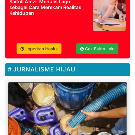
Saifull Amzi: Menulis Lagu
sebagai Cara Merekam Realitas
Kehidupan
Laporkan Hoaks
Cek Fakta Lain
JURNALISME HIJAU