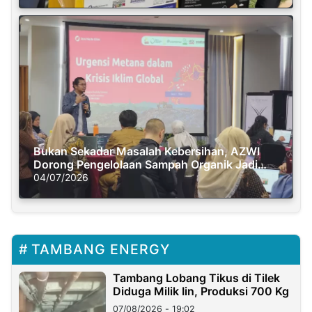
Bukan Sekadar Masalah Kebersihan, AZWI
Dorong Pengelolaan Sampah Organik Jadi
Solusi Krisis Iklim
04/07/2026
TAMBANG ENERGY
Tambang Lobang Tikus di Tilek
Diduga Milik Iin, Produksi 700 Kg
07/08/2026 - 19:02