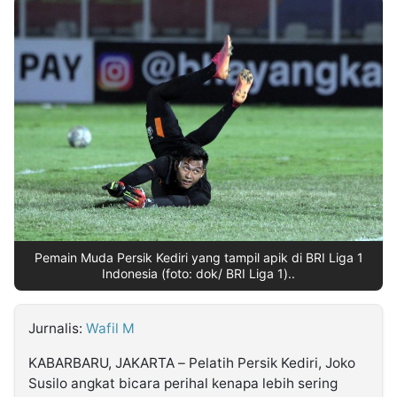
MULTIMEDIA
INDONESIA
Partner
Insight
Suara
Lens
Daily
Jalan
Idealita
Kita
Dinamikapost.com
Radar
Seedbacklink
NTB
Time
IDN
Jogja
Rakyat
News
Notice
Baru
Follow
Kabarbaru
Pemain Muda Persik Kediri yang tampil apik di BRI Liga 1
Indonesia (foto: dok/ BRI Liga 1)..
Jurnalis:
Wafil M
KABARBARU, JAKARTA – Pelatih Persik Kediri, Joko
Susilo angkat bicara perihal kenapa lebih sering