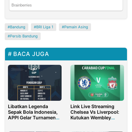
Bandung
BRI Liga 1
Pemain Asing
Persib Bandung
BACA JUGA
Libatkan Legenda
Link Live Streaming
Sepak Bola Indonesia,
Chelsea Vs Liverpool:
APPI Gelar Turnamen
Kutukan Wembley
Mini Soccer
Warnai Partai Final