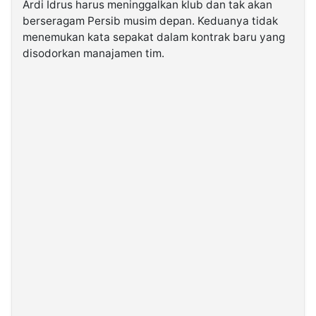
Ardi Idrus harus meninggalkan klub dan tak akan
berseragam Persib musim depan. Keduanya tidak
©
menemukan kata sepakat dalam kontrak baru yang
Kabarbaru.co
disodorkan manajamen tim.
-
2026
PT.
Kabarbaru
Media
Holding