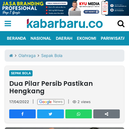
BERANDA
NASIONAL
DAERAH
EKONOMI
PARIWISATA
Informasi
KabarbaruTV
Kirim
Tentang
Olahraga
Sepak Bola
Iklan
Berita
Kami
SEPAK BOLA
Berita
Dua Pilar Persib Pastikan
Nasional
International
Olahraga
Entertainment
Daerah
Pariwisata
Kuliner
Kolom
Hengkang
17/04/2022
|
|
2
views
Network
PT
TREETAN