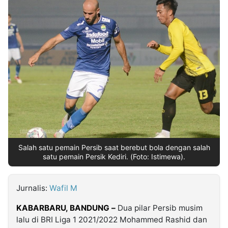
MULTIMEDIA
INDONESIA
Partner
Insight
Suara
Lens
Daily
Jalan
Idealita
Kita
Dinamikapost.com
Radar
Seedbacklink
NTB
Time
IDN
Jogja
Rakyat
News
Notice
Baru
Follow
Kabarbaru
Salah satu pemain Persib saat berebut bola dengan salah
satu pemain Persik Kediri. (Foto: Istimewa).
Jurnalis:
Wafil M
KABARBARU, BANDUNG –
Dua pilar Persib musim
lalu di BRI Liga 1 2021/2022 Mohammed Rashid dan