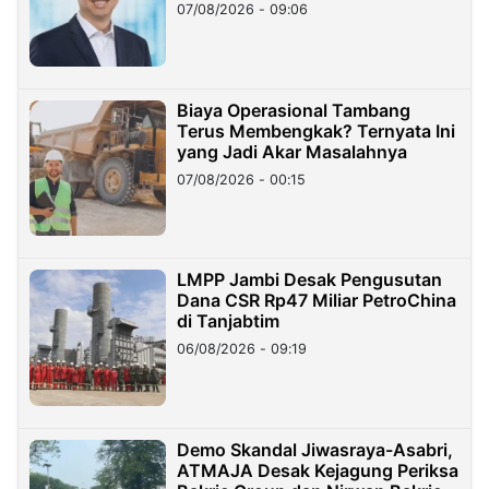
Hilangnya Dana Nasabah Rp2,58
07/08/2026 - 09:06
Miliar
Biaya Operasional Tambang
Terus Membengkak? Ternyata Ini
yang Jadi Akar Masalahnya
07/08/2026 - 00:15
LMPP Jambi Desak Pengusutan
Dana CSR Rp47 Miliar PetroChina
di Tanjabtim
06/08/2026 - 09:19
Demo Skandal Jiwasraya-Asabri,
ATMAJA Desak Kejagung Periksa