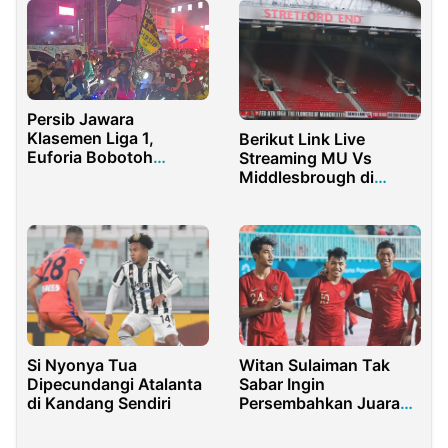
Persib Jawara
Klasemen Liga 1,
Berikut Link Live
Euforia Bobotoh
Streaming MU Vs
Guncang Purwakarta
Middlesbrough di
Putaran Piala FA
2021/2022
Si Nyonya Tua
Witan Sulaiman Tak
Dipecundangi Atalanta
Sabar Ingin
di Kandang Sendiri
Persembahkan Juara
Untuk Persija Jakarta