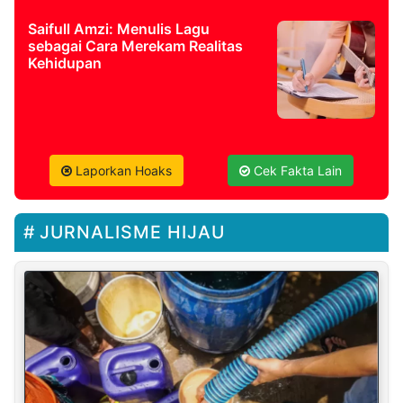
Saifull Amzi: Menulis Lagu
sebagai Cara Merekam Realitas
Kehidupan
Laporkan Hoaks
Cek Fakta Lain
JURNALISME HIJAU