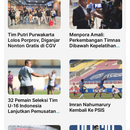
Tim Putri Purwakarta
Menpora Amali:
Lolos Porprov, Diganjar
Perkembangan Timnas
Nonton Gratis di CGV
Dibawah Kepelatihan
STY Makin Bagus
32 Pemain Seleksi Tim
Imran Nahumarury
U-16 Indonesia
Kembali Ke PSIS
Lanjutkan Pemusatan
Latihan di Bogor