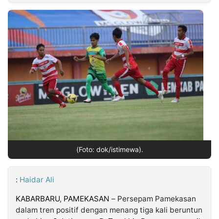
MULTIMEDIA
INDONESIA
Partner
Insight
Suara
Lens
Daily
Jalan
Idealita
Kita
Dinamikapost.com
Radar
Seedbacklink
NTB
Time
IDN
Jogja
Rakyat
News
Notice
Baru
Follow
Kabarbaru
(Foto: dok/istimewa).
:
Haidar Ali
KABARBARU
,
PAMEKASAN
– Persepam Pamekasan
dalam tren positif dengan menang tiga kali beruntun