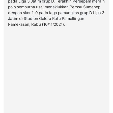
pada Liga 3 Jatim grup D. Terakhir, Persepam meraih
poin sempurna usai menaklukkan Perssu Sumenep
dengan skor 1-0 pada laga pamungkas grup D Liga 3
©
Kabarbaru.co
Jatim di Stadion Gelora Ratu Pamellingan
-
2026
Pamekasan, Rabu (10/11/2021).
PT.
Kabarbaru
Media
Holding