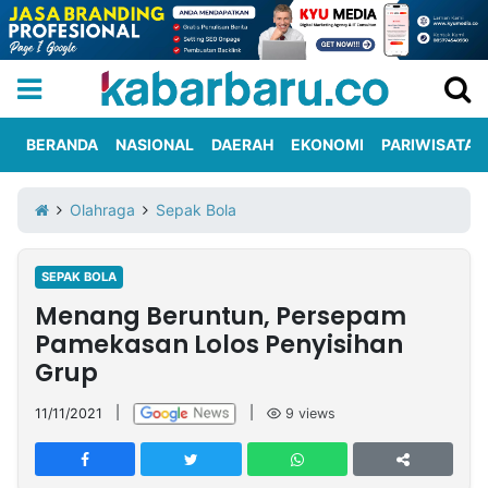
BERANDA
NASIONAL
DAERAH
EKONOMI
PARIWISATA
Informasi
KabarbaruTV
Kirim
Tentang
Olahraga
Sepak Bola
Iklan
Berita
Kami
SEPAK BOLA
Berita
Menang Beruntun, Persepam
Nasional
International
Olahraga
Entertainment
Daerah
Pariwisata
Kuliner
Kolom
Pamekasan Lolos Penyisihan
Grup
Network
11/11/2021
|
|
9
views
PT
TREETAN