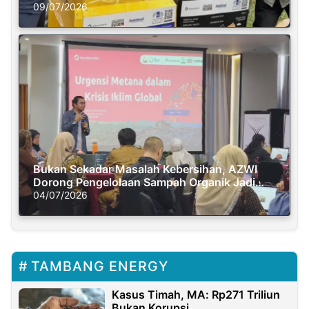
Semasa Piknik
09/07/2026
Bukan Sekadar Masalah Kebersihan, AZWI
Dorong Pengelolaan Sampah Organik Jadi
Solusi Krisis Iklim
04/07/2026
TAMBANG ENERGY
Kasus Timah, MA: Rp271 Triliun
Bukan Korupsi