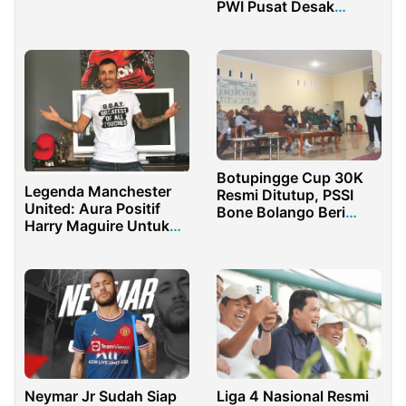
Guncang Purwakarta
PWI Pusat Desak
Penindakan Tegas
Botupingge Cup 30K
Legenda Manchester
Resmi Ditutup, PSSI
United: Aura Positif
Bone Bolango Beri
Harry Maguire Untuk
Apresiasi
Pemain MU
Neymar Jr Sudah Siap
Liga 4 Nasional Resmi