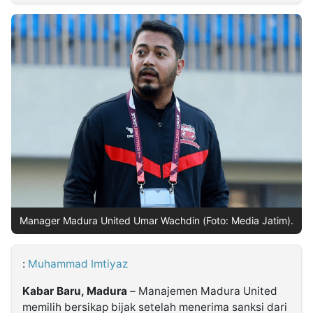
MULTIMEDIA
INDONESIA
Partner
Insight
Suara
Lens
Daily
Jalan
Idealita
Kita
Radar
Seedbacklink
NTB
Time
IDN
Jogja
Rakyat
News
Notice
Baru
Follow
Kabarbaru
Manager Madura United Umar Wachdin (Foto: Media Jatim).
:
Muhammad Imtiyaz
Kabar Baru, Madura
– Manajemen Madura United
memilih bersikap bijak setelah menerima sanksi dari