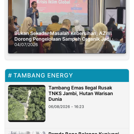
Bukan Sekadar Masalah Kebersihan, AZWI
Dorong Pengelolaan Sampah Organik Jadi
Solusi Krisis Iklim
04/07/2026
TAMBANG ENERGY
Tambang Emas Ilegal Rusak
TNKS Jambi, Hutan Warisan
Dunia
06/08/2026 - 16:23