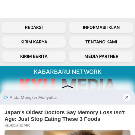
REDAKSI
INFORMASI IKLAN
KIRIM KARYA
TENTANG KAMI
KIRIM BERITA
MEDIA PARTNER
KABARBARU NETWORK
About Our Kabarbaru.co
Kabarbaru.co menyajikan berita aktual dan
inspiratif dari sudut pandang berbaik sangka
serta terverifikasi dari sumber yang tepat.