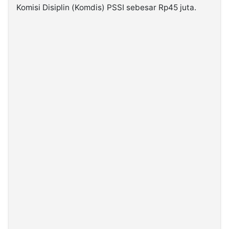
Komisi Disiplin (Komdis) PSSI sebesar Rp45 juta.
©
Kabarbaru.co
-
2026
PT.
Kabarbaru
Media
Holding