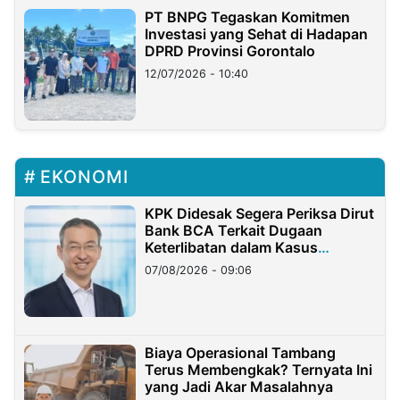
PT BNPG Tegaskan Komitmen
Investasi yang Sehat di Hadapan
DPRD Provinsi Gorontalo
12/07/2026 - 10:40
EKONOMI
KPK Didesak Segera Periksa Dirut
Bank BCA Terkait Dugaan
Keterlibatan dalam Kasus
Hilangnya Dana Nasabah Rp2,58
07/08/2026 - 09:06
Miliar
Biaya Operasional Tambang
Terus Membengkak? Ternyata Ini
yang Jadi Akar Masalahnya