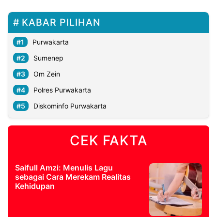
KABAR PILIHAN
Purwakarta
Sumenep
Om Zein
Polres Purwakarta
Diskominfo Purwakarta
CEK FAKTA
Saifull Amzi: Menulis Lagu
sebagai Cara Merekam Realitas
Kehidupan