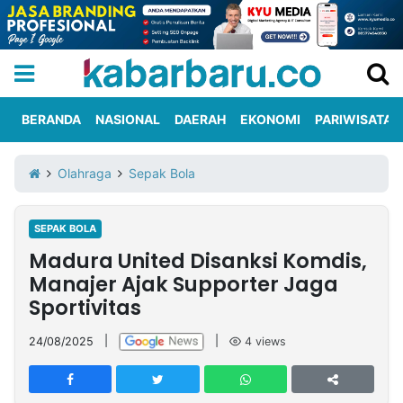
BERANDA
NASIONAL
DAERAH
EKONOMI
PARIWISATA
Informasi
KabarbaruTV
Kirim
Tentang
Olahraga
Sepak Bola
Iklan
Berita
Kami
SEPAK BOLA
Berita
Madura United Disanksi Komdis,
Nasional
International
Olahraga
Entertainment
Daerah
Pariwisata
Kuliner
Kolom
Manajer Ajak Supporter Jaga
Sportivitas
Network
24/08/2025
|
|
4
views
PT
TREETAN