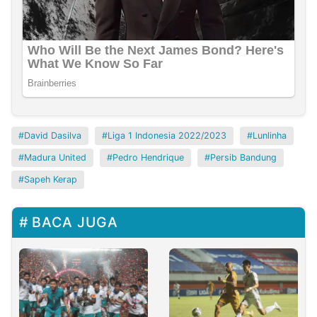
David Dasilva
Liga 1 Indonesia 2022/2023
Lunlinha
Madura United
Pedro Hendrique
Persib Bandung
Sapeh Kerap
BACA JUGA