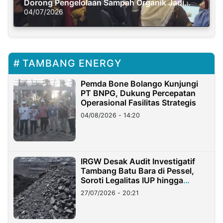
Dorong Pengelolaan Sampah Organik Jadi
Solusi Krisis Iklim
04/07/2026
TAMBANG ENERGY
Pemda Bone Bolango Kunjungi
PT BNPG, Dukung Percepatan
Operasional Fasilitas Strategis
04/08/2026 - 14:20
IRGW Desak Audit Investigatif
Tambang Batu Bara di Pessel,
Soroti Legalitas IUP hingga
Stockpile
27/07/2026 - 20:21