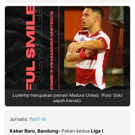
MULTIMEDIA
INDONESIA
Partner
Insight
Suara
Lens
Daily
Jalan
Idealita
Kita
Dinamikapost.com
Radar
Seedbacklink
NTB
Time
IDN
Jogja
Rakyat
News
Notice
Baru
Follow
Kabarbaru
Lunlinha merupakan pemain Madura United. (Foto: Dok/
sapeh.kerrab).
Jurnalis:
Wafil M
Kabar Baru, Bandung-
Pekan kedua
Liga I