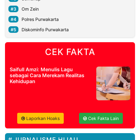
Om Zein
Polres Purwakarta
Diskominfo Purwakarta
CEK FAKTA
Saifull Amzi: Menulis Lagu
sebagai Cara Merekam Realitas
Kehidupan
Laporkan Hoaks
Cek Fakta Lain
JURNALISME HIJAU