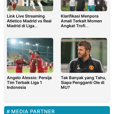
Link Live Streaming
Klarifikasi Menpora
Atletico Madrid vs Real
Amali Terkait Momen
Madrid di Liga
Angkat Trofi
Champions Hari Ini!!
Kemenangan Timnas
U-16 pada Piala AFF U-
16 Tahun 2022
Angelo Alessio: Persija
Tak Banyak yang Tahu,
Tim Terbaik Liga 1
Siapa Pengganti Ole di
Indonesia
MU?
MEDIA PARTNER