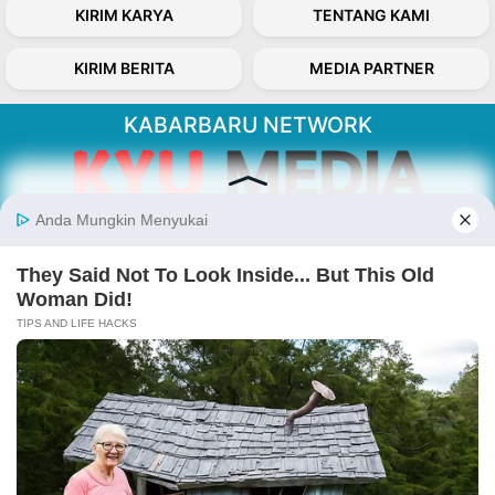
KIRIM KARYA
TENTANG KAMI
KIRIM BERITA
MEDIA PARTNER
KABARBARU NETWORK
About Our Kabarbaru.co
Kabarbaru.co menyajikan berita aktual dan
inspiratif dari sudut pandang berbaik sangka
serta terverifikasi dari sumber yang tepat.
Follow Kabarbaru