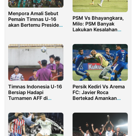
Menpora Amali Sebut
PSM Vs Bhayangkara,
Pemain Timnas U-16
Milo: PSM Banyak
akan Bertemu Presiden
Lakukan Kesalahan
Jokowi Saat HUT RI ke-
Sendiri
77 di Istana Negara
Timnas Indonesia U-16
Persik Kediri Vs Arema
Bersiap Hadapi
FC: Javier Roca
Turnamen AFF di
Bertekad Amankan
Yogyakarta
Tiga Poin