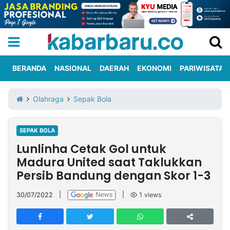
BERANDA
NASIONAL
DAERAH
EKONOMI
PARIWISATA
Informasi
KabarbaruTV
Kirim
Tentang
Olahraga
Sepak Bola
Iklan
Berita
Kami
SEPAK BOLA
Berita
Lunlinha Cetak Gol untuk
Nasional
International
Olahraga
Entertainment
Daerah
Pariwisata
Kuliner
Kolom
Madura United saat Taklukkan
Persib Bandung dengan Skor 1-3
Network
30/07/2022
|
|
1
views
PT
TREETAN