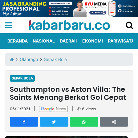
BERANDA
NASIONAL
DAERAH
EKONOMI
PARIWISATA
Informasi
KabarbaruTV
Kirim
Tentang
Olahraga
Sepak Bola
Iklan
Berita
Kami
SEPAK BOLA
Berita
Southampton vs Aston Villa: The
Nasional
International
Olahraga
Entertainment
Daerah
Pariwisata
Kuliner
Kolom
Saints Menang Berkat Gol Cepat
06/11/2021
|
|
6
views
Network
PT
TREETAN