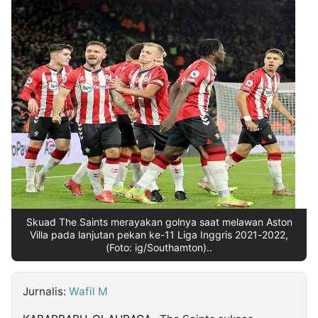
MULTIMEDIA
INDONESIA
Partner
Insight
Suara
Lens
Daily
Jalan
Idealita
Kita
Dinamikapost.com
Radar
Seedbacklink
NTB
Time
IDN
Jogja
Rakyat
News
Notice
Baru
Follow
Kabarbaru
Skuad The Saints merayakan golnya saat melawan Aston
Villa pada lanjutan pekan ke-11 Liga Inggris 2021-2022,
(Foto: ig/Southamton)..
Jurnalis:
Wafil M