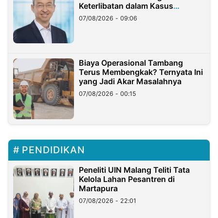
Keterlibatan dalam Kasus
Hilangnya Dana Nasabah Rp2,58
07/08/2026 - 09:06
Miliar
Biaya Operasional Tambang
Terus Membengkak? Ternyata Ini
yang Jadi Akar Masalahnya
07/08/2026 - 00:15
PENDIDIKAN
Peneliti UIN Malang Teliti Tata
Kelola Lahan Pesantren di
Martapura
07/08/2026 - 22:01