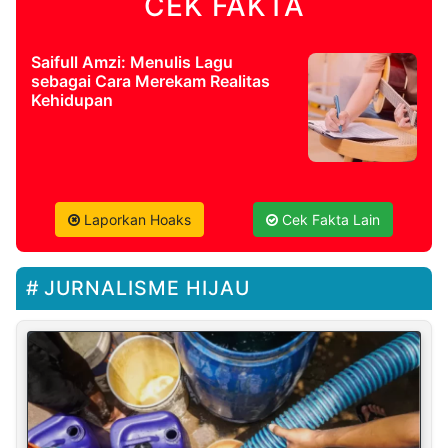
CEK FAKTA
Saifull Amzi: Menulis Lagu
sebagai Cara Merekam Realitas
Kehidupan
Laporkan Hoaks
Cek Fakta Lain
JURNALISME HIJAU