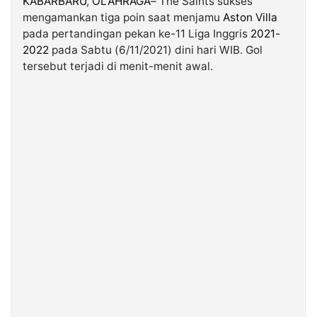
KABARBARU
,
OLAHRAGA
– The Saints sukses
mengamankan tiga poin saat menjamu
Aston Villa
pada pertandingan pekan ke-11 Liga Inggris
2021-
©
Kabarbaru.co
2022
pada Sabtu (6/11/2021) dini hari WIB. Gol
-
2026
tersebut terjadi di menit-menit awal.
PT.
Kabarbaru
Media
Holding