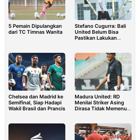
5 Pemain Dipulangkan
Stefano Cugurra: Bali
dari TC Timnas Wanita
United Belum Bisa
Pastikan Lakukan
Rotasi Pemain
Chelsea dan Madrid ke
Madura United: RD
Semifinal, Siap Hadapi
Menilai Striker Asing
Wakil Brasil dan Prancis
Dirasa Tidak Memenuhi
Ekspektasi