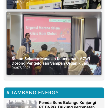
Semasa Piknik
09/07/2026
Bukan Sekadar Masalah Kebersihan, AZWI
Dorong Pengelolaan Sampah Organik Jadi
Solusi Krisis Iklim
04/07/2026
TAMBANG ENERGY
Pemda Bone Bolango Kunjungi
PT BNPG, Dukung Percepatan