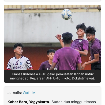
MULTIMEDIA
INDONESIA
Partner
Insight
Suara
Lens
Daily
Jalan
Idealita
Kita
Dinamikapost.com
Radar
Seedbacklink
NTB
Time
IDN
Jogja
Rakyat
News
Notice
Baru
Follow
Kabarbaru
Timnas Indonesia U-16 gelar pemusatan latihan untuk
menghadapi Kejuaraan AFF U-16. (Foto: Dok/Istimewa).
Jurnalis:
Wafil M
Kabar Baru, Yogyakarta-
Sudah dua minggu timnas