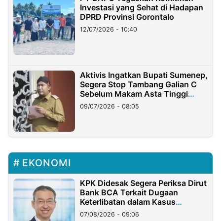
Investasi yang Sehat di Hadapan
DPRD Provinsi Gorontalo
12/07/2026 - 10:40
Aktivis Ingatkan Bupati Sumenep,
Segera Stop Tambang Galian C
Sebelum Makam Asta Tinggi
Longsor
09/07/2026 - 08:05
EKONOMI
KPK Didesak Segera Periksa Dirut
Bank BCA Terkait Dugaan
Keterlibatan dalam Kasus
Hilangnya Dana Nasabah Rp2,58
07/08/2026 - 09:06
Miliar