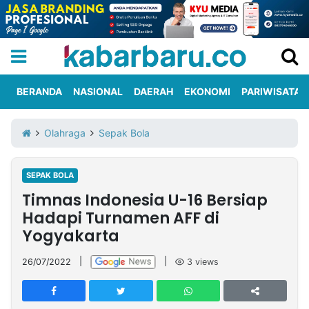
BERANDA
NASIONAL
DAERAH
EKONOMI
PARIWISATA
Informasi
KabarbaruTV
Kirim
Tentang
Olahraga
Sepak Bola
Iklan
Berita
Kami
SEPAK BOLA
Berita
Timnas Indonesia U-16 Bersiap
Nasional
International
Olahraga
Entertainment
Daerah
Pariwisata
Kuliner
Kolom
Hadapi Turnamen AFF di
Yogyakarta
Network
26/07/2022
|
|
3
views
PT
TREETAN