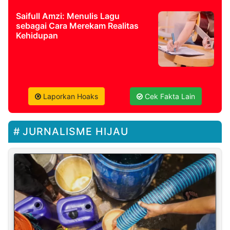
Saifull Amzi: Menulis Lagu
sebagai Cara Merekam Realitas
Kehidupan
Laporkan Hoaks
Cek Fakta Lain
JURNALISME HIJAU