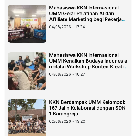
Mahasiswa KKN Internasional
UMM Gelar Pelatihan AI dan
Affiliate Marketing bagi Pekerja
Migran Indonesia di Taiwan
04/08/2026 - 17:24
Mahasiswa KKN Internasional
UMM Kenalkan Budaya Indonesia
melalui Workshop Konten Kreatif
di Taiwan
04/08/2026 - 10:27
KKN Berdampak UMM Kelompok
167 Jalin Kolaborasi dengan SDN
1 Karangrejo
02/08/2026 - 19:20