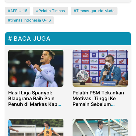
AFF U-16
Pelatih Timnas
Timnas garuda Muda
timnas Indonesia U-16
BACA JUGA
Hasil Liga Spanyol:
Pelatih PSM Tekankan
Blaugrana Raih Poin
Motivasi Tinggi Ke
Penuh di Markas Kapal
Pemain Sebelum
Selam Kuning
Berhadapan Persib