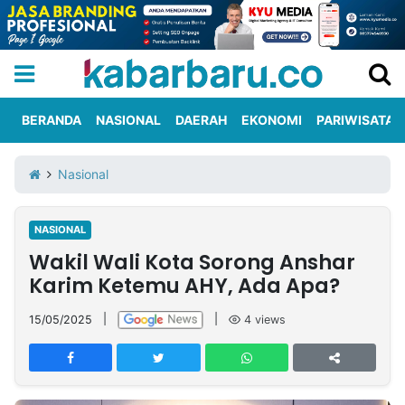
BERANDA
NASIONAL
DAERAH
EKONOMI
PARIWISATA
Informasi
KabarbaruTV
Kirim
Tentang
Nasional
Iklan
Berita
Kami
NASIONAL
Berita
Wakil Wali Kota Sorong Anshar
Nasional
International
Olahraga
Entertainment
Daerah
Pariwisata
Kuliner
Kolom
Karim Ketemu AHY, Ada Apa?
15/05/2025
|
|
4
views
Network
PT
TREETAN