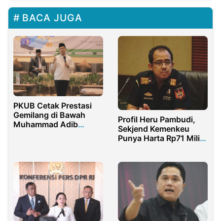
BACA JUGA
PKUB Cetak Prestasi
Gemilang di Bawah
Profil Heru Pambudi,
Muhammad Adib
Sekjend Kemenkeu
Abdushomad
Punya Harta Rp71 Miliar
Jauh Lampaui Menteri
Purbaya