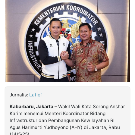
MULTIMEDIA
INDONESIA
Partner
Insight
Suara
Lens
Daily
Jalan
Idealita
Kita
Dinamikapost.com
Radar
Seedbacklink
NTB
Time
IDN
Jogja
Rakyat
News
Notice
Baru
Follow
Kabarbaru
Jurnalis:
Latief
Kabarbaru, Jakarta –
Wakil Wali Kota Sorong Anshar
Karim menemui Menteri Koordinator Bidang
Infrastruktur dan Pembangunan Kewilayahan RI
Agus Harimurti Yudhoyono (AHY) di Jakarta, Rabu
(14/5/25).