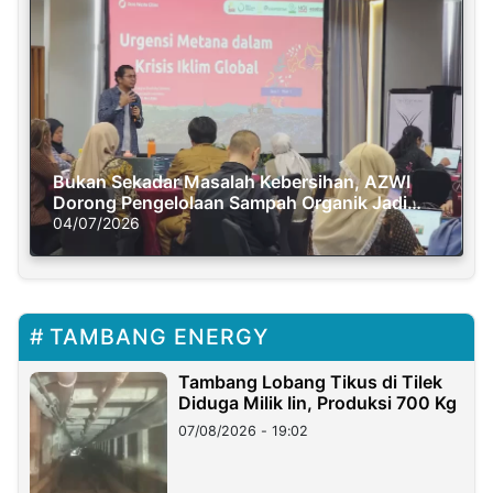
Bukan Sekadar Masalah Kebersihan, AZWI
Dorong Pengelolaan Sampah Organik Jadi
Solusi Krisis Iklim
04/07/2026
TAMBANG ENERGY
Tambang Lobang Tikus di Tilek
Diduga Milik Iin, Produksi 700 Kg
07/08/2026 - 19:02