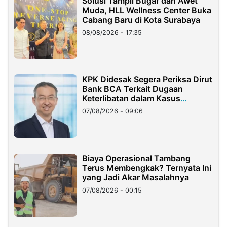
Solusi Tampil Bugar dan Awet
Muda, HLL Wellness Center Buka
Cabang Baru di Kota Surabaya
08/08/2026 - 17:35
KPK Didesak Segera Periksa Dirut
Bank BCA Terkait Dugaan
Keterlibatan dalam Kasus
Hilangnya Dana Nasabah Rp2,58
07/08/2026 - 09:06
Miliar
Biaya Operasional Tambang
Terus Membengkak? Ternyata Ini
yang Jadi Akar Masalahnya
07/08/2026 - 00:15