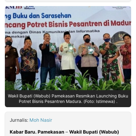
MULTIMEDIA
INDONESIA
Partner
Insight
Suara
Lens
Daily
Jalan
Idealita
Kita
Dinamikapost.com
Radar
Seedbacklink
NTB
Time
IDN
Jogja
Rakyat
News
Notice
Baru
Follow
Kabarbaru
Wakil Bupati (Wabub) Pamekasan Resmikan Launching Buku
Potret Bisnis Pesantren Madura. (Foto: Istimewa) .
Jurnalis:
Moh Nasir
Kabar Baru. Pamekasan
–
Wakil Bupati (Wabub)