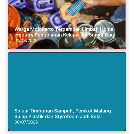
Warga Mojokerto Terdampak Limbah Home
Industry Pengolahan Kelapa, Air Sumur Bau
Busuk
01/08/2026
Solusi Timbunan Sampah, Pemkot Malang
Sulap Plastik dan Styrofoam Jadi Solar
30/07/2026