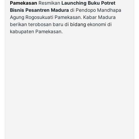
Pamekasan
Resmikan
Launching Buku Potret
Bisnis Pesantren Madura
di Pendopo Mandhapa
©
Agung Rogosukuati Pamekasan. Kabar Madura
Kabarbaru.co
-
berikan terobosan baru di
bidang
ekonomi di
2026
kabupaten Pamekasan.
PT.
Kabarbaru
Media
Holding