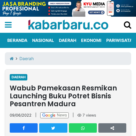
BERANDA
NASIONAL
DAERAH
EKONOMI
PARIWISATA
Informasi
KabarbaruTV
Kirim
Tentang
Daerah
Iklan
Berita
Kami
DAERAH
Berita
Wabub Pamekasan Resmikan
Nasional
International
Olahraga
Entertainment
Daerah
Pariwisata
Kuliner
Kolom
Launching Buku Potret Bisnis
Pesantren Madura
Network
09/06/2022
|
|
7
views
PT
TREETAN