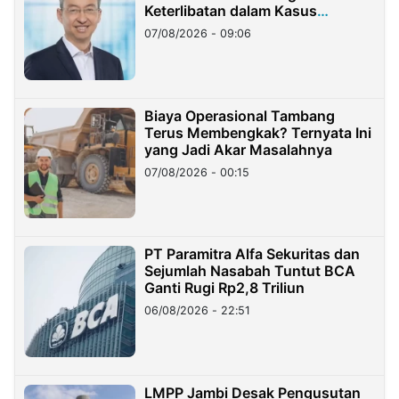
Keterlibatan dalam Kasus
Hilangnya Dana Nasabah Rp2,58
07/08/2026 - 09:06
Miliar
Biaya Operasional Tambang
Terus Membengkak? Ternyata Ini
yang Jadi Akar Masalahnya
07/08/2026 - 00:15
PT Paramitra Alfa Sekuritas dan
Sejumlah Nasabah Tuntut BCA
Ganti Rugi Rp2,8 Triliun
06/08/2026 - 22:51
LMPP Jambi Desak Pengusutan