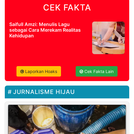
CEK FAKTA
Saifull Amzi: Menulis Lagu
sebagai Cara Merekam Realitas
Kehidupan
Laporkan Hoaks
Cek Fakta Lain
JURNALISME HIJAU