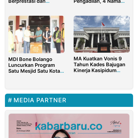
Pengadilan, 4 Nama
Berprestasi dan
Terdakwa ASN Tipikor
Berwawasan Luas
Masih Terima Gaji
Hingga 2022
MA Kuatkan Vonis 9
MDI Bone Bolango
Tahun Kades Bajugan
Luncurkan Program
Kinerja Kasipidum
Satu Mesjid Satu Kotak
Tolitoli Berbuah Hasil
Amal
MEDIA PARTNER