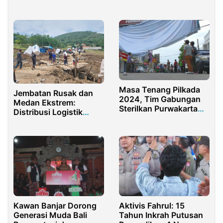
Perdagangan Manusia
Masa Tenang Pilkada
Jembatan Rusak dan
2024, Tim Gabungan
Medan Ekstrem:
Sterilkan Purwakarta
Distribusi Logistik
dari Alat Peraga
Pilkada di Purwakarta
Kampanye
Terkendala
Aktivis Fahrul: 15
Kawan Banjar Dorong
Tahun Inkrah Putusan
Generasi Muda Bali