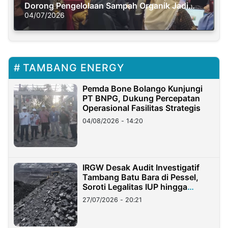
Dorong Pengelolaan Sampah Organik Jadi
Solusi Krisis Iklim
04/07/2026
TAMBANG ENERGY
Pemda Bone Bolango Kunjungi
PT BNPG, Dukung Percepatan
Operasional Fasilitas Strategis
04/08/2026 - 14:20
IRGW Desak Audit Investigatif
Tambang Batu Bara di Pessel,
Soroti Legalitas IUP hingga
Stockpile
27/07/2026 - 20:21