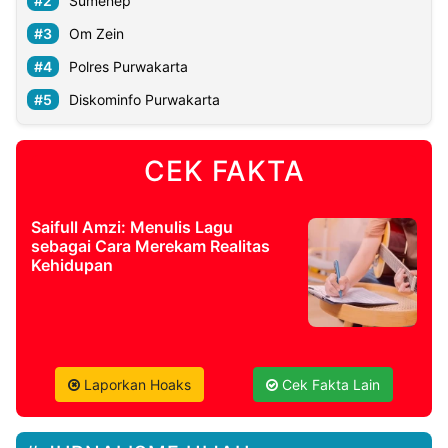
Sumenep
Om Zein
Polres Purwakarta
Diskominfo Purwakarta
CEK FAKTA
Saifull Amzi: Menulis Lagu
sebagai Cara Merekam Realitas
Kehidupan
Laporkan Hoaks
Cek Fakta Lain