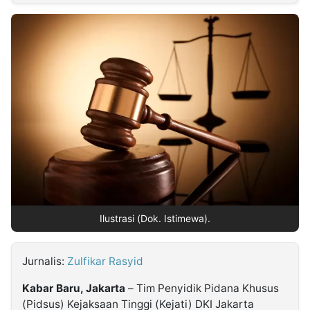
MULTIMEDIA
INDONESIA
Partner
Insight
Suara
Lens
Daily
Jalan
Idealita
Kita
Dinamikapost.com
Radar
Seedbacklink
NTB
Time
IDN
Jogja
Rakyat
News
Notice
Baru
Follow
Kabarbaru
Ilustrasi (Dok. Istimewa).
Jurnalis:
Zulfikar Rasyid
Kabar Baru, Jakarta
– Tim Penyidik Pidana Khusus
(Pidsus) Kejaksaan Tinggi (Kejati) DKI Jakarta