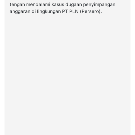
tengah mendalami kasus dugaan penyimpangan
anggaran di lingkungan PT PLN (Persero).
©
Kabarbaru.co
-
2026
PT.
Kabarbaru
Media
Holding