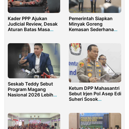
Kader PPP Ajukan
Pemerintah Siapkan
Judicial Review, Desak
Minyak Goreng
Aturan Batas Masa
Kemasan Sederhana
Jabatan DPR di MK
Rp14.000 Per Liter
Seskab Teddy Sebut
Ketum DPP Mahasantri
Program Magang
Sebut Irjen Pol Asep Edi
Nasional 2026 Lebih
Suheri Sosok
Ramah Disabilitas
Pengayom, Humanis
dan Tegas