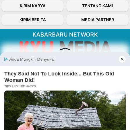
KIRIM KARYA
TENTANG KAMI
KIRIM BERITA
MEDIA PARTNER
KABARBARU NETWORK
About Our Kabarbaru.co
Kabarbaru.co menyajikan berita aktual dan
inspiratif dari sudut pandang berbaik sangka
serta terverifikasi dari sumber yang tepat.
Follow Kabarbaru