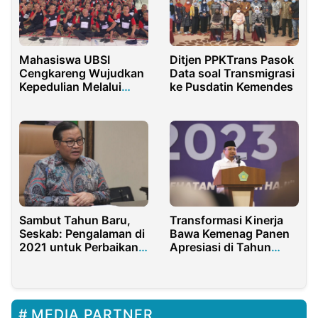
Mahasiswa UBSI
Ditjen PPKTrans Pasok
Cengkareng Wujudkan
Data soal Transmigrasi
Kepedulian Melalui
ke Pusdatin Kemendes
Charity Event Berbagi
Cinta Untuk Sesama
Sambut Tahun Baru,
Transformasi Kinerja
Seskab: Pengalaman di
Bawa Kemenag Panen
2021 untuk Perbaikan
Apresiasi di Tahun
di 2022
2023
MEDIA PARTNER