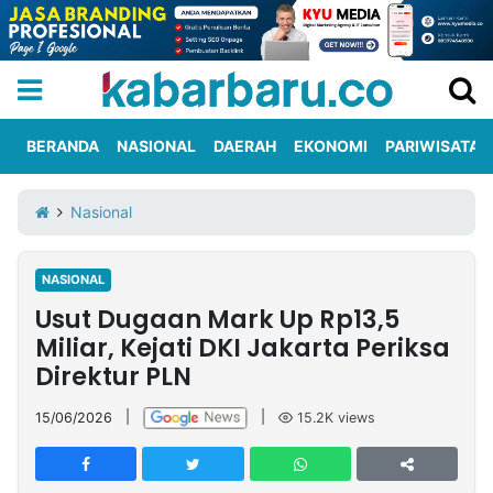
BERANDA
NASIONAL
DAERAH
EKONOMI
PARIWISATA
Informasi
KabarbaruTV
Kirim
Tentang
Nasional
Iklan
Berita
Kami
NASIONAL
Berita
Usut Dugaan Mark Up Rp13,5
Nasional
International
Olahraga
Entertainment
Daerah
Pariwisata
Kuliner
Kolom
Miliar, Kejati DKI Jakarta Periksa
Direktur PLN
Network
15/06/2026
|
|
15.2K
views
PT
TREETAN