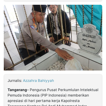
MULTIMEDIA
INDONESIA
Partner
Insight
Suara
Lens
Daily
Jalan
Idealita
Kita
Radar
Seedbacklink
NTB
Time
IDN
Jogja
Rakyat
News
Notice
Baru
Follow
Kabarbaru
Jurnalis:
Azzahra Bahiyyah
Tangerang
– Pengurus Pusat Perkumlulan Intelektual
Pemuda Indonesia (PIP Indonesia) memberikan
apresiasi di hari pertama kerja Kapolresta