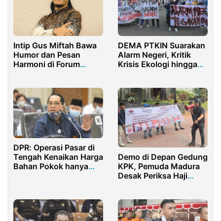
Intip Gus Miftah Bawa
DEMA PTKIN Suarakan
Humor dan Pesan
Alarm Negeri, Kritik
Harmoni di Forum
Krisis Ekologi hingga
Kerukunan Beragama
Pelemahan Demokrasi
DPR: Operasi Pasar di
Demo di Depan Gedung
Tengah Kenaikan Harga
KPK, Pemuda Madura
Bahan Pokok hanya
Desak Periksa Haji
Seperti Pemadam
Mukmin Terkait Rokok
Kebakaran
Ilegal