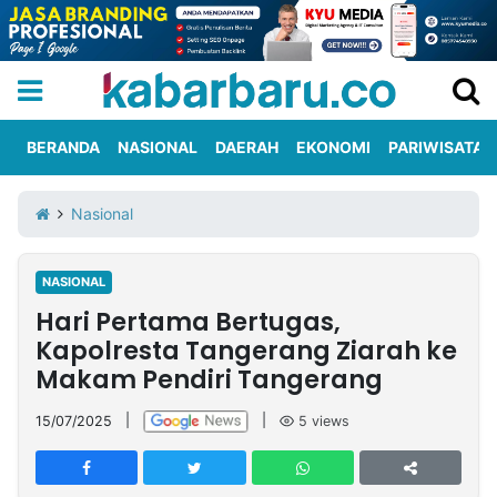
BERANDA
NASIONAL
DAERAH
EKONOMI
PARIWISATA
Informasi
KabarbaruTV
Kirim
Tentang
Nasional
Iklan
Berita
Kami
NASIONAL
Berita
Hari Pertama Bertugas,
Nasional
International
Olahraga
Entertainment
Daerah
Pariwisata
Kuliner
Kolom
Kapolresta Tangerang Ziarah ke
Makam Pendiri Tangerang
Network
15/07/2025
|
|
5
views
PT
TREETAN