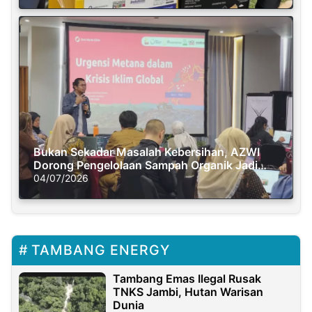
Bukan Sekadar Masalah Kebersihan, AZWI
Dorong Pengelolaan Sampah Organik Jadi
Solusi Krisis Iklim
04/07/2026
TAMBANG ENERGY
Tambang Emas Ilegal Rusak
TNKS Jambi, Hutan Warisan
Dunia