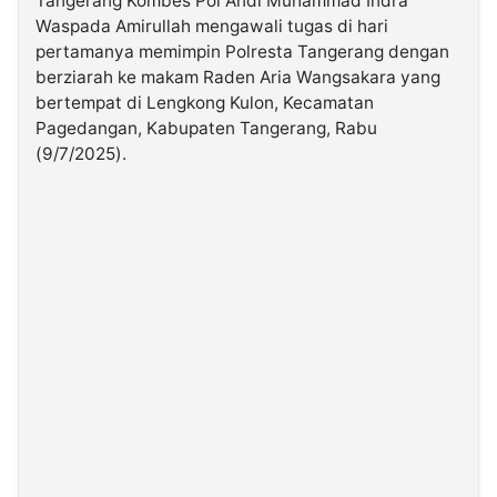
Tangerang Kombes Pol Andi Muhammad Indra
Waspada Amirullah mengawali tugas di hari
pertamanya memimpin Polresta Tangerang dengan
©
Kabarbaru.co
berziarah ke makam Raden Aria Wangsakara yang
-
2026
bertempat di Lengkong Kulon, Kecamatan
Pagedangan, Kabupaten Tangerang, Rabu
(9/7/2025).
PT.
Kabarbaru
Media
Holding