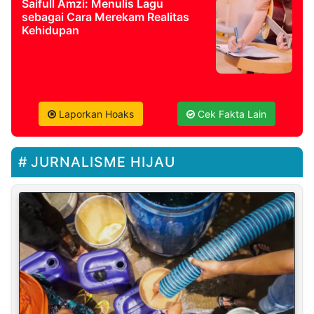
Saifull Amzi: Menulis Lagu
sebagai Cara Merekam Realitas
Kehidupan
Laporkan Hoaks
Cek Fakta Lain
JURNALISME HIJAU