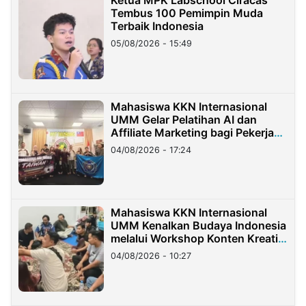
Ketua MPK Labschool Ciracas
Tembus 100 Pemimpin Muda
Terbaik Indonesia
05/08/2026 - 15:49
Mahasiswa KKN Internasional
UMM Gelar Pelatihan AI dan
Affiliate Marketing bagi Pekerja
Migran Indonesia di Taiwan
04/08/2026 - 17:24
Mahasiswa KKN Internasional
UMM Kenalkan Budaya Indonesia
melalui Workshop Konten Kreatif
di Taiwan
04/08/2026 - 10:27