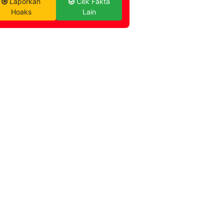
Laporkan
Cek Fakta
Hoaks
Lain