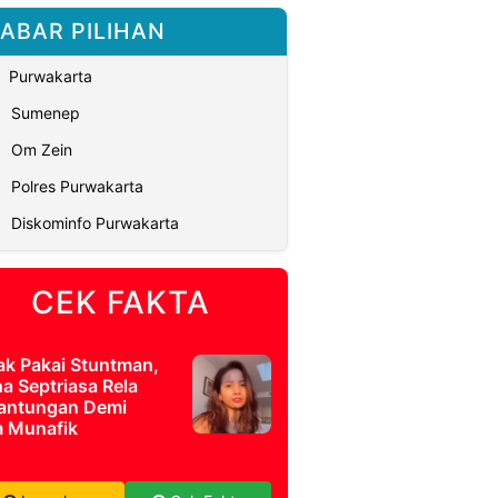
ABAR PILIHAN
Purwakarta
Sumenep
Om Zein
Polres Purwakarta
Diskominfo Purwakarta
CEK FAKTA
ak Pakai Stuntman,
a Septriasa Rela
antungan Demi
m Munafik