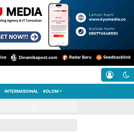
tice
Radar Baru
Seedbacklink
Dinamikapost.com
INTERNASIONAL
KOLOM