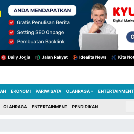
Daily Jogja
Jalan Rakyat
Idealita News
Kita No
RAH
EKONOMI
PARIWISATA
OLAHRAGA
ENTERTAINMENT
OLAHRAGA
ENTERTAINMENT
PENDIDIKAN