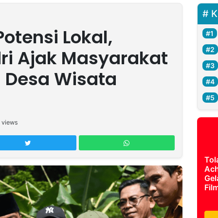
K
otensi Lokal,
ri Ajak Masyarakat
Desa Wisata
views
Tol
Ach
Gel
Fil