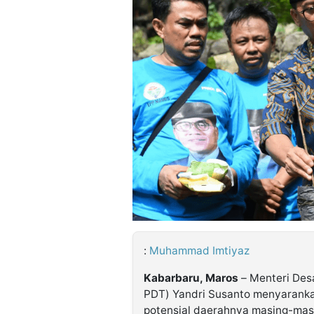
©
Kabarbaru.co
-
2026
PT.
Kabarbaru
Media
Holding
:
Muhammad Imtiyaz
Kabarbaru, Maros
– Menteri Des
PDT) Yandri Susanto menyarankan
potensial daerahnya masing-mas