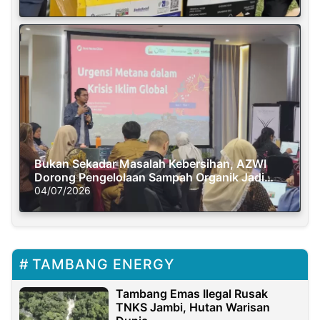
Bukan Sekadar Masalah Kebersihan, AZWI
Dorong Pengelolaan Sampah Organik Jadi
Solusi Krisis Iklim
04/07/2026
TAMBANG ENERGY
Tambang Emas Ilegal Rusak
TNKS Jambi, Hutan Warisan