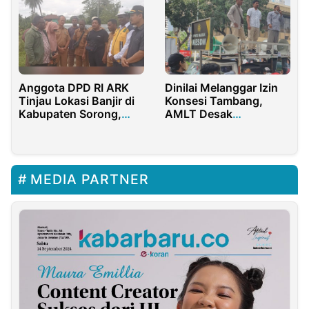
Anggota DPD RI ARK
Dinilai Melanggar Izin
Tinjau Lokasi Banjir di
Konsesi Tambang,
Kabupaten Sorong,
AMLT Desak
Minta BUMN Bantu
Pemerintah Cabut Izin
Korban Lewat CSR
PT. SBE
MEDIA PARTNER