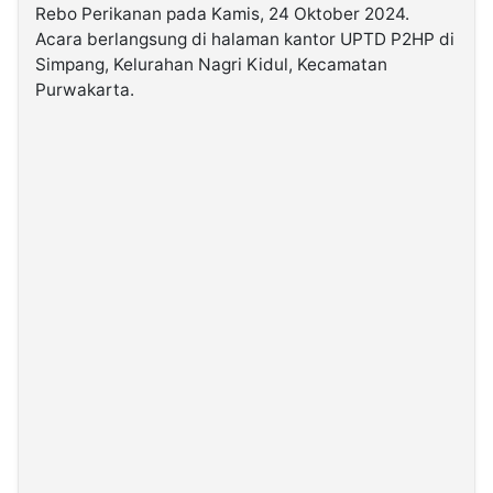
Rebo Perikanan pada Kamis, 24 Oktober 2024.
Acara berlangsung di halaman kantor UPTD P2HP di
©
Simpang, Kelurahan Nagri Kidul, Kecamatan
Kabarbaru.co
-
Purwakarta.
2026
PT.
Kabarbaru
Media
Holding