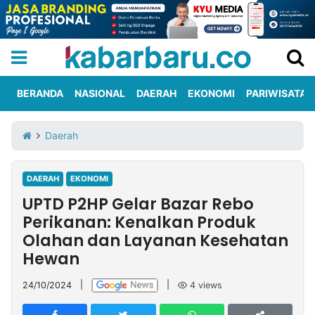
BERANDA
NASIONAL
DAERAH
EKONOMI
PARIWISATA
Informasi
KabarbaruTV
Kirim
Tentang
Daerah
Iklan
Berita
Kami
DAERAH
EKONOMI
Berita
UPTD P2HP Gelar Bazar Rebo
Nasional
International
Olahraga
Entertainment
Daerah
Pariwisata
Kuliner
Kolom
Perikanan: Kenalkan Produk
Olahan dan Layanan Kesehatan
Hewan
Network
24/10/2024
|
|
4
views
PT
TREETAN