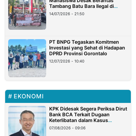
Mahasiswa Desak Berantas
Tambang Batu Bara Ilegal di
Lampung
14/07/2026 - 21:50
PT BNPG Tegaskan Komitmen
Investasi yang Sehat di Hadapan
DPRD Provinsi Gorontalo
12/07/2026 - 10:40
EKONOMI
KPK Didesak Segera Periksa Dirut
Bank BCA Terkait Dugaan
Keterlibatan dalam Kasus
Hilangnya Dana Nasabah Rp2,58
07/08/2026 - 09:06
Miliar