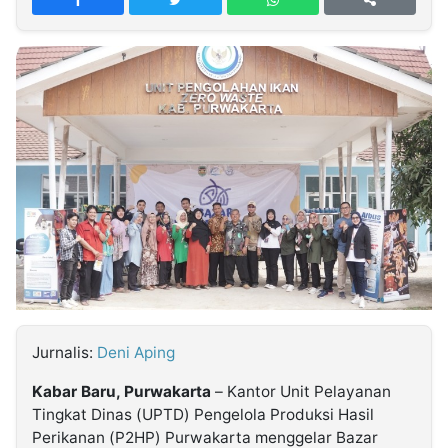
MULTIMEDIA
INDONESIA
Partner
Insight
Suara
Lens
Daily
Jalan
Idealita
Kita
Radar
Seedbacklink
NTB
Time
IDN
Jogja
Rakyat
News
Notice
Baru
Follow
Kabarbaru
Jurnalis:
Deni Aping
Kabar Baru, Purwakarta
– Kantor Unit Pelayanan
Tingkat Dinas (UPTD) Pengelola Produksi Hasil
Perikanan (P2HP) Purwakarta menggelar Bazar