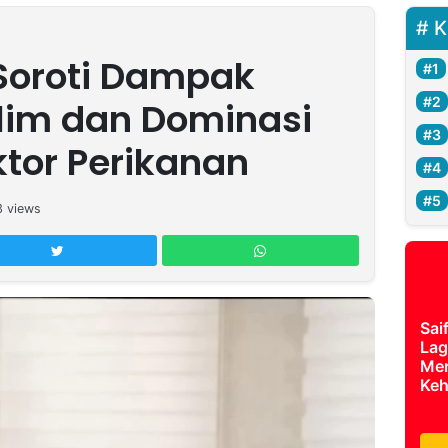
K
Soroti Dampak
lim dan Dominasi
ktor Perikanan
3
views
Sai
Lag
Mer
Keh