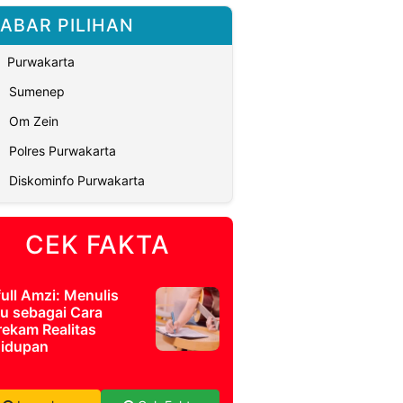
ABAR PILIHAN
Purwakarta
Sumenep
Om Zein
Polres Purwakarta
Diskominfo Purwakarta
CEK FAKTA
full Amzi: Menulis
u sebagai Cara
ekam Realitas
idupan