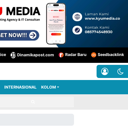
tice
Radar Baru
Seedbacklink
Dinamikapost.com
INTERNASIONAL
KOLOM