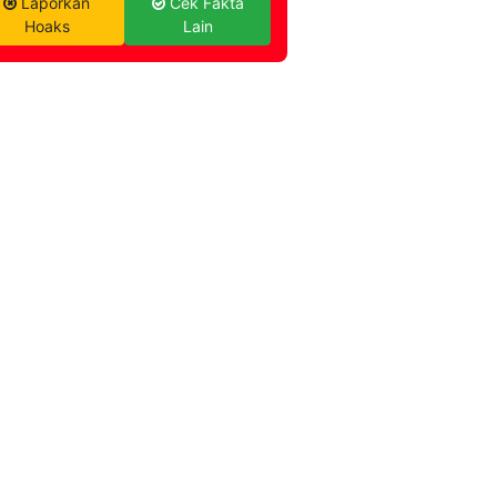
Laporkan
Cek Fakta
Hoaks
Lain