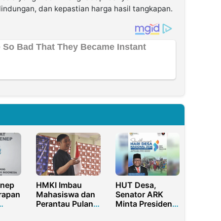
rlindungan, dan kepastian harga hasil tangkapan.
nep
HMKI Imbau
HUT Desa,
rapan
Mahasiswa dan
Senator ARK
Perantau Pulang
Minta Presiden
Kampung untuk
Alokasikan Dana