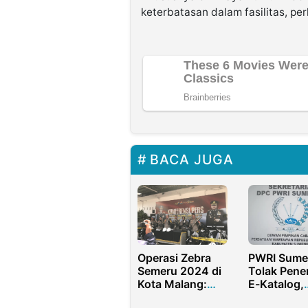
keterbatasan dalam fasilitas, pe
BACA JUGA
Operasi Zebra
PWRI Sume
Semeru 2024 di
Tolak Pene
Kota Malang:
E-Katalog,
10.763
Desak