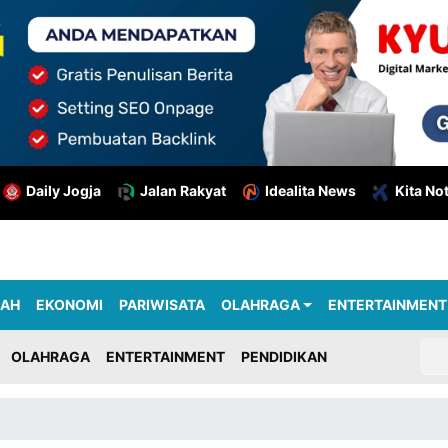
Daily Jogja
Jalan Rakyat
Idealita News
Kita No
RAH
EKONOMI
PARIWISATA
OLAHRAGA
ENTERTAINMENT
OLAHRAGA
ENTERTAINMENT
PENDIDIKAN