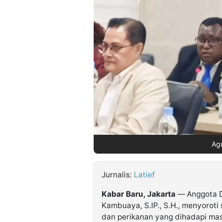
©
Kabarbaru.co
-
2026
PT.
Kabarbaru
Media
Holding
Ag
Jurnalis:
Latief
Kabar Baru, Jakarta
— Anggota D
Kambuaya, S.IP., S.H.
, menyoroti
dan perikanan yang dihadapi mas