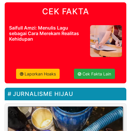
CEK FAKTA
Saifull Amzi: Menulis Lagu
sebagai Cara Merekam Realitas
Kehidupan
Laporkan Hoaks
Cek Fakta Lain
JURNALISME HIJAU