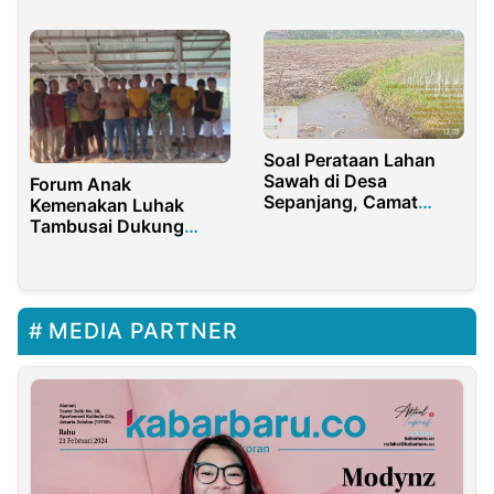
Asdep SPOM
Partisipatif Melalui
Media Massa
Soal Perataan Lahan
Sawah di Desa
Forum Anak
Sepanjang, Camat
Kemenakan Luhak
Glenmore Banyuwangi
Tambusai Dukung
Mengaku Sudah
Perjuangan Adat, Tolak
Berkirim Surat ke Dinas
Konflik
MEDIA PARTNER