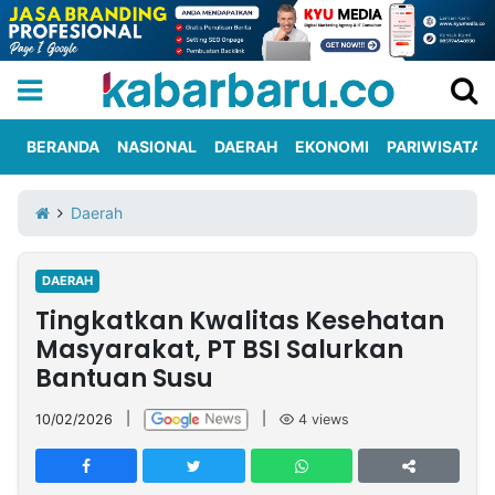
BERANDA
NASIONAL
DAERAH
EKONOMI
PARIWISATA
Informasi
KabarbaruTV
Kirim
Tentang
Daerah
Iklan
Berita
Kami
DAERAH
Berita
Tingkatkan Kwalitas Kesehatan
Nasional
International
Olahraga
Entertainment
Daerah
Pariwisata
Kuliner
Kolom
Masyarakat, PT BSI Salurkan
Bantuan Susu
Network
10/02/2026
|
|
4
views
PT
TREETAN