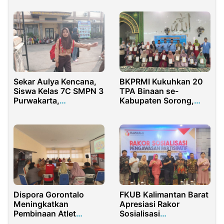
Membangun Kapasitas
Desa
Sekar Aulya Kencana,
BKPRMI Kukuhkan 20
Siswa Kelas 7C SMPN 3
TPA Binaan se-
Purwakarta,
Kabupaten Sorong,
Terinspirasi dari
Wujudkan Generasi
Pengalaman Berkesan
Qur’ani
di Pramuka Blok
Wanakula
Dispora Gorontalo
FKUB Kalimantan Barat
Meningkatkan
Apresiasi Rakor
Pembinaan Atlet
Sosialisasi
dengan Kebijakan
Pengawasan