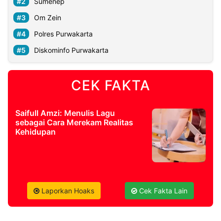
Sumenep
Om Zein
©
Kabarbaru.co
Polres Purwakarta
-
2026
Diskominfo Purwakarta
PT.
Kabarbaru
CEK FAKTA
Media
Holding
Saifull Amzi: Menulis Lagu
sebagai Cara Merekam Realitas
Kehidupan
Laporkan Hoaks
Cek Fakta Lain