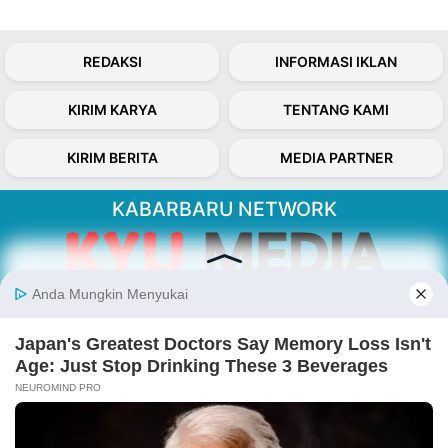
REDAKSI
INFORMASI IKLAN
KIRIM KARYA
TENTANG KAMI
KIRIM BERITA
MEDIA PARTNER
KABARBARU NETWORK
About Our Kabarbaru.co
Kabarbaru.co menyajikan berita aktual dan
inspiratif dari sudut pandang berbaik sangka
serta terverifikasi dari sumber yang tepat.
Follow Kabarbaru