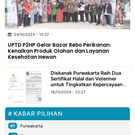
MULTIMEDIA
INDONESIA
Partner
24/10/2024 - 15:37
Insight
Suara
Lens
Daily
Jalan
Idealita
Kita
Dinamikapost.com
Radar
Seedbacklink
UPTD P2HP Gelar Bazar Rebo Perikanan:
NTB
Time
IDN
Jogja
Rakyat
News
Notice
Baru
Kenalkan Produk Olahan dan Layanan
Kesehatan Hewan
Follow
Kabarbaru
Diskanak Purwakarta Raih Dua
Sertifikat Halal dan Veteriner
untuk Tingkatkan Kepercayaan
Produk ASUH
18/10/2024 - 22:27
KABAR PILIHAN
Purwakarta