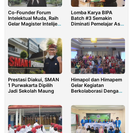
Co-Founder Forum
Lomba Karya BIPA
Intelektual Muda, Raih
Batch #3 Semakin
Gelar Magister Intelijen
Diminati Pemelajar Asal
di UI
Korea
Prestasi Diakui, SMAN
Himapol dan Himapem
1 Purwakarta Dipilih
Gelar Kegiatan
Jadi Sekolah Maung
Berkolaborasi Dengan
Polgov Malaysia