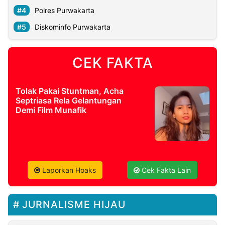
Polres Purwakarta
Diskominfo Purwakarta
CEK FAKTA
Tolak Pakai Stuntman, Acha
Septriasa Rela Gelantungan
Demi Film Munafik
Laporkan Hoaks
Cek Fakta Lain
JURNALISME HIJAU