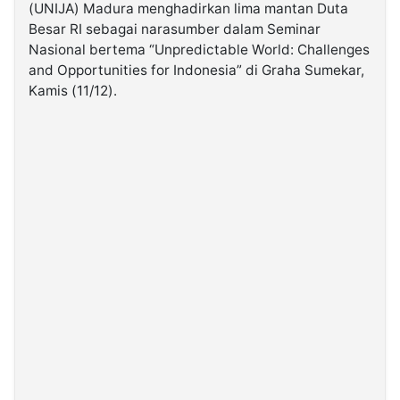
(UNIJA) Madura menghadirkan lima mantan Duta
Besar RI sebagai narasumber dalam Seminar
©
Nasional bertema “Unpredictable World: Challenges
Kabarbaru.co
-
and Opportunities for Indonesia” di Graha Sumekar,
2026
Kamis (11/12).
PT.
Kabarbaru
Media
Holding