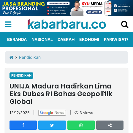
BERANDA
NASIONAL
DAERAH
EKONOMI
PARIWISATA
Informasi
KabarbaruTV
Kirim
Tentang
Pendidikan
Iklan
Berita
Kami
PENDIDIKAN
Berita
UNIJA Madura Hadirkan Lima
Nasional
International
Olahraga
Entertainment
Daerah
Pariwisata
Kuliner
Kolom
Eks Dubes RI Bahas Geopolitik
Global
Network
12/12/2025
|
|
3
views
PT
TREETAN