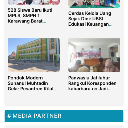
528 Siswa Baru Ikuti
Cerdas Kelola Uang
MPLS, SMPN 1
Sejak Dini: UBSI
Karawang Barat
Edukasi Keuangan
Tunjukan Sekolah
untuk Anak Panti
Ramah Anak
Pondok Modern
Panwaslu Jatiluhur
Sunanul Muhtadin
Rangkul Koresponden
Gelar Pesantren Kilat di
kabarbaru.co Jadi
Bulan Ramadan
Pemateri Dalam RDK
Publikasi dan
Dokumentasi
MEDIA PARTNER