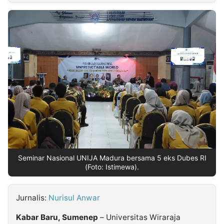
MULTIMEDIA
INDONESIA
Partner
Insight
Suara
Lens
Daily
Jalan
Idealita
Kita
Dinamikapost.com
Radar
Seedbacklink
NTB
Time
IDN
Jogja
Rakyat
News
Notice
Baru
Follow
Kabarbaru
Seminar Nasional UNIJA Madura bersama 5 eks Dubes RI
(Foto: Istimewa).
Jurnalis:
Nurisul Anwar
Kabar Baru, Sumenep
– Universitas Wiraraja