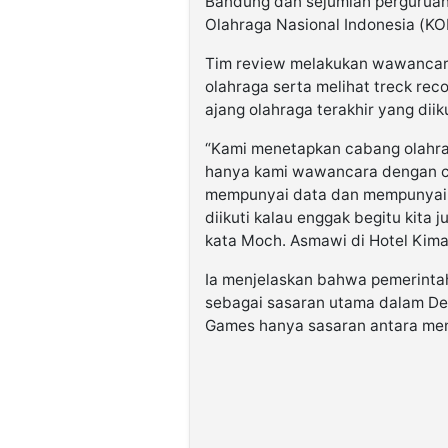
Bandung dan sejumlah perguruan t
Olahraga Nasional Indonesia (KO
Tim review melakukan wawancara
olahraga serta melihat treck rec
ajang olahraga terakhir yang diik
“Kami menetapkan cabang olahrag
hanya kami wawancara dengan ca
mempunyai data dan mempunyai tr
diikuti kalau enggak begitu kita 
kata Moch. Asmawi di Hotel Kimay
Ia menjelaskan bahwa pemerinta
sebagai sasaran utama dalam De
Games hanya sasaran antara men