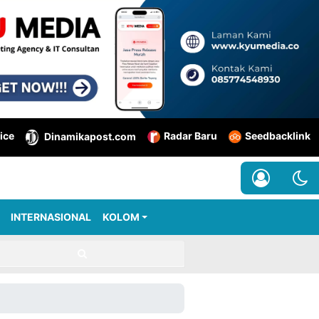
ice
Radar Baru
Seedbacklink
Dinamikapost.com
INTERNASIONAL
KOLOM