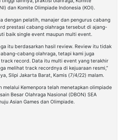
inggi lainnya, praktisi olahraga, Komite
NI) dan Komite Olimpiade Indonesia (KOI).
 dengan pelatih, manajer dan pengurus cabang
ord prestasi cabang olahraga tersebut di ajang-
uti baik single event maupun multi event.
a itu berdasarkan hasil review. Review itu tidak
bang-cabang olahraga, tetapi kami juga
ack record. Data itu multi event yang terakhir
juga melihat track recordnya di kejuaraan resmi,”
a, Slipi Jakarta Barat, Kamis (7/4/22) malam.
h melalui Kemenpora telah menetapkan olimpiade
sain Besar Olahraga Nasional (DBON) SEA
uju Asian Games dan Olimpiade.