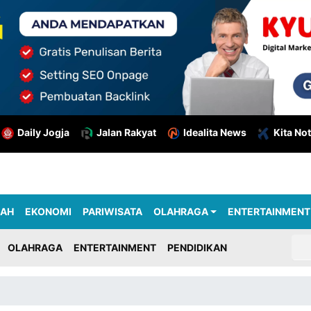
Daily Jogja
Jalan Rakyat
Idealita News
Kita Not
RAH
EKONOMI
PARIWISATA
OLAHRAGA
ENTERTAINMENT
OLAHRAGA
ENTERTAINMENT
PENDIDIKAN