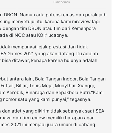
on DBON. Namun ada potensi emas dan perak jadi
gsung menyetujui itu, karena kami mreview lagi
ew dengan tim DBON atau tim dari Kemenpora
ada di NOC atau KOI,” ucapnya.
tidak mempunyai jejak prestasi dan tidak
SEA Games 2021 yang akan datang. Itu adalah
k bisa ditawar, kenapa karena hulunya adalah
ut antara lain, Bola Tangan Indoor, Bola Tangan
utsal, Biliar, Tenis Meja, Muaythai, Xiangqi,
am Aerobik, Binaraga dan Sepakbola Putri.“Kami
g nomor satu yang kami punyai,” tegasnya.
 dan atlet yang dikirim tidak sebanyak saat SEA
smawi dan tim review memiliki harapan agar
mes 2021 ini menjadi juara umum di cabang