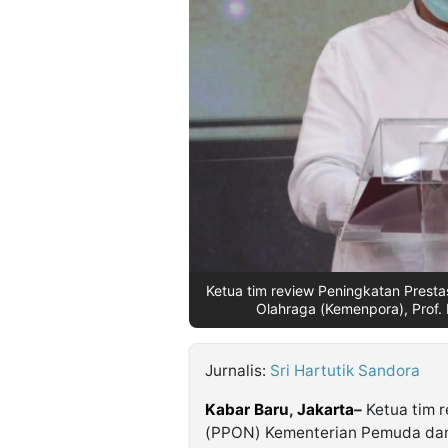
©
Kabarbaru.co
-
2026
PT.
Kabarbaru
Media
Holding
Ketua tim review Peningkatan Prest
Olahraga (Kemenpora), Prof.
Jurnalis:
Sri Hartutik Sandora
Kabar Baru
,
Jakarta
–
Ketua tim r
(PPON) Kementerian Pemuda dan