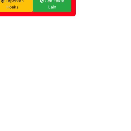
Laporkan
Cek Fakta
Hoaks
Lain