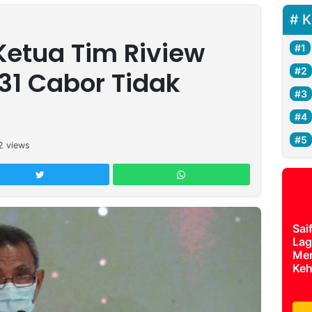
K
Ketua Tim Riview
31 Cabor Tidak
2
views
Sai
Lag
Mer
Keh