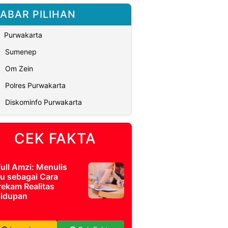
ABAR PILIHAN
Purwakarta
Sumenep
Om Zein
Polres Purwakarta
Diskominfo Purwakarta
CEK FAKTA
full Amzi: Menulis
u sebagai Cara
ekam Realitas
idupan