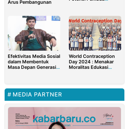
Arus Pembangunan
Indonesia 2024
Efektivitas Media Sosial
World Contraception
dalam Membentuk
Day 2024 : Menakar
Masa Depan Generasi
Moralitas Edukasi
Milenial
Seksual dan Fasilitasi
Kontrasepsi pada
Anak, Masihkah
Relevan ?
MEDIA PARTNER