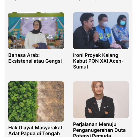
Golongan di MPR RI
Peringatan Hari Ayah
Bahasa Arab:
Ironi Proyek Kalang
Eksistensi atau Gengsi
Kabut PON XXI Aceh-
Sumut
Perjalanan Menuju
Hak Ulayat Masyarakat
Penganugerahan Duta
Adat Papua di Tengah
Potensi Pemuda