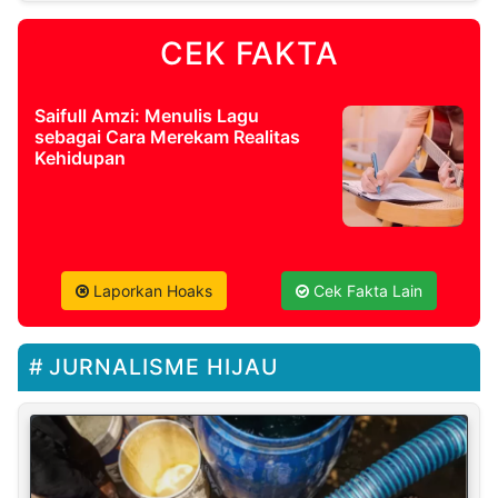
CEK FAKTA
Saifull Amzi: Menulis Lagu
sebagai Cara Merekam Realitas
Kehidupan
Laporkan Hoaks
Cek Fakta Lain
JURNALISME HIJAU