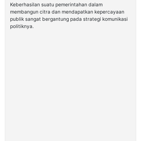
Keberhasilan suatu pemerintahan dalam
membangun citra dan mendapatkan kepercayaan
©
publik sangat bergantung pada strategi komunikasi
Kabarbaru.co
-
politiknya.
2026
PT.
Kabarbaru
Media
Holding