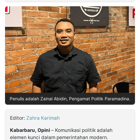
MULTIMEDIA
INDONESIA
Partner
Insight
Suara
Lens
Daily
Jalan
Idealita
Kita
Radar
Seedbacklink
NTB
Time
IDN
Jogja
Rakyat
News
Notice
Baru
Follow
Kabarbaru
Penulis adalah Zainal Abidin, Pengamat Politik Paramadina.
Editor:
Zahra Karimah
Kabarbaru, Opini
– Komunikasi politik adalah
elemen kunci dalam pemerintahan modern.