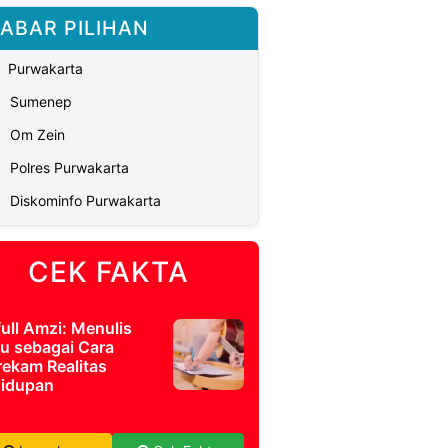
ABAR PILIHAN
Purwakarta
Sumenep
Om Zein
Polres Purwakarta
Diskominfo Purwakarta
CEK FAKTA
full Amzi: Menulis
u sebagai Cara
ekam Realitas
idupan