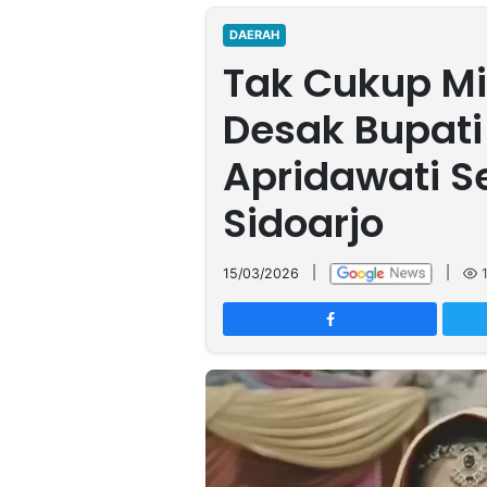
MULTIMEDIA
INDONESIA
DAERAH
Tak Cukup Mi
Partner
Desak Bupati
Insight
Suara
Lens
Daily
Jalan
Idealita
Kita
Dinamikapost.com
Radar
Seedbacklink
Apridawati S
NTB
Time
IDN
Jogja
Rakyat
News
Notice
Baru
Sidoarjo
Follow
Kabarbaru
15/03/2026
|
|