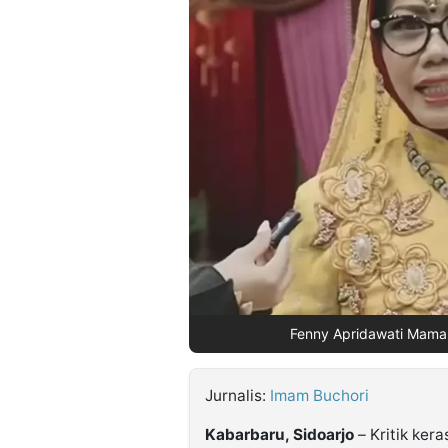
©
Kabarbaru.co
-
2026
PT.
Kabarbaru
Media
Holding
Fenny Apridawati Mamak
Jurnalis:
Imam Buchori
Kabarbaru, Sidoarjo
– Kritik kera