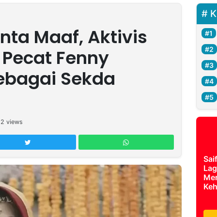
K
nta Maaf, Aktivis
 Pecat Fenny
ebagai Sekda
12
views
Sai
Lag
Mer
Keh