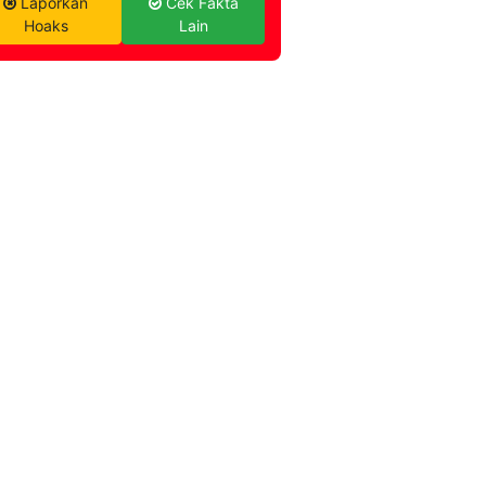
Laporkan
Cek Fakta
Hoaks
Lain