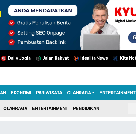
Daily Jogja
Jalan Rakyat
Idealita News
Kita No
RAH
EKONOMI
PARIWISATA
OLAHRAGA
ENTERTAINMENT
OLAHRAGA
ENTERTAINMENT
PENDIDIKAN