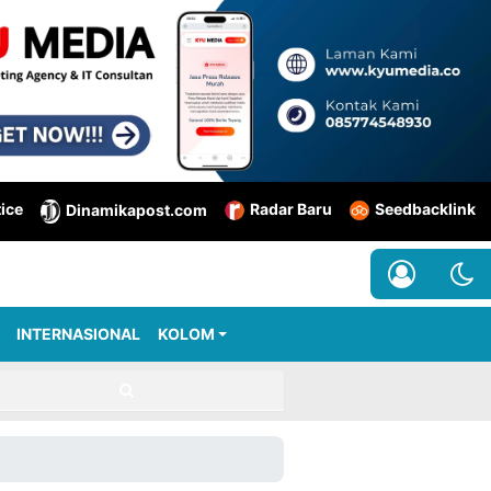
tice
Radar Baru
Seedbacklink
Dinamikapost.com
INTERNASIONAL
KOLOM