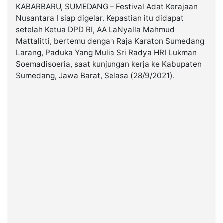
KABARBARU, SUMEDANG – Festival Adat Kerajaan
Nusantara I siap digelar. Kepastian itu didapat
©
setelah Ketua DPD RI, AA LaNyalla Mahmud
Kabarbaru.co
-
Mattalitti, bertemu dengan Raja Karaton Sumedang
2026
Larang, Paduka Yang Mulia Sri Radya HRI Lukman
Soemadisoeria, saat kunjungan kerja ke Kabupaten
PT.
Sumedang, Jawa Barat, Selasa (28/9/2021).
Kabarbaru
Media
Holding