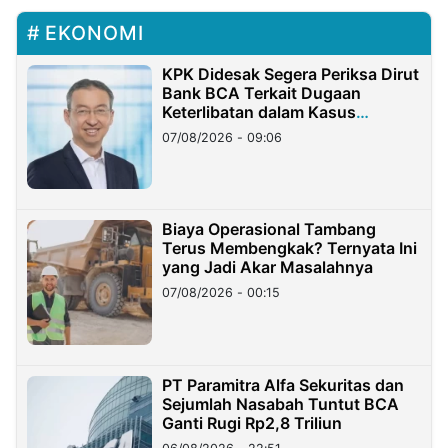
EKONOMI
KPK Didesak Segera Periksa Dirut
Bank BCA Terkait Dugaan
Keterlibatan dalam Kasus
Hilangnya Dana Nasabah Rp2,58
07/08/2026 - 09:06
Miliar
Biaya Operasional Tambang
Terus Membengkak? Ternyata Ini
yang Jadi Akar Masalahnya
07/08/2026 - 00:15
PT Paramitra Alfa Sekuritas dan
Sejumlah Nasabah Tuntut BCA
Ganti Rugi Rp2,8 Triliun