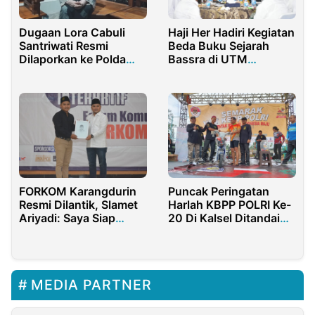
Dugaan Lora Cabuli
Haji Her Hadiri Kegiatan
Santriwati Resmi
Beda Buku Sejarah
Dilaporkan ke Polda
Bassra di UTM
Jatim, Ponpes
Bangkalan
Tegaskan Tak Lindungi
Pelaku
FORKOM Karangdurin
Puncak Peringatan
Resmi Dilantik, Slamet
Harlah KBPP POLRI Ke-
Ariyadi: Saya Siap
20 Di Kalsel Ditandai
Menghibahkan Diri
dengan Fun Gowes
MEDIA PARTNER