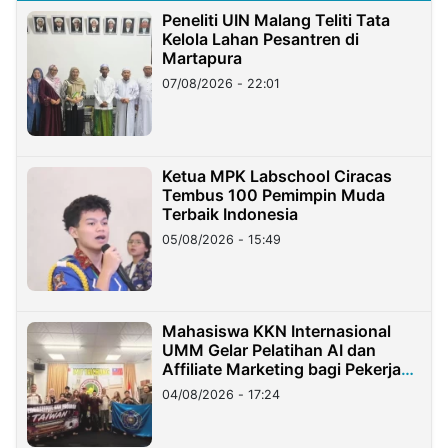
Peneliti UIN Malang Teliti Tata
Kelola Lahan Pesantren di
Martapura
07/08/2026 - 22:01
Ketua MPK Labschool Ciracas
Tembus 100 Pemimpin Muda
Terbaik Indonesia
05/08/2026 - 15:49
Mahasiswa KKN Internasional
UMM Gelar Pelatihan AI dan
Affiliate Marketing bagi Pekerja
Migran Indonesia di Taiwan
04/08/2026 - 17:24