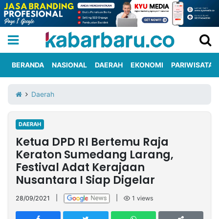
BERANDA
NASIONAL
DAERAH
EKONOMI
PARIWISATA
Informasi
KabarbaruTV
Kirim
Tentang
Daerah
Iklan
Berita
Kami
DAERAH
Berita
Ketua DPD RI Bertemu Raja
Nasional
International
Olahraga
Entertainment
Daerah
Pariwisata
Kuliner
Kolom
Keraton Sumedang Larang,
Festival Adat Kerajaan
Nusantara I Siap Digelar
Network
28/09/2021
|
|
1
views
PT
TREETAN