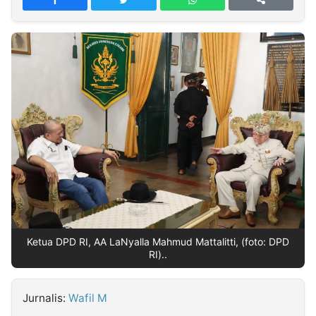
MULTIMEDIA
INDONESIA
Partner
Insight
Suara
Lens
Daily
Jalan
Idealita
Kita
Radar
Seedbacklink
NTB
Time
IDN
Jogja
Rakyat
News
Notice
Baru
Follow
Kabarbaru
Ketua DPD RI, AA LaNyalla Mahmud Mattalitti, (foto: DPD
RI)..
Jurnalis:
Wafil M