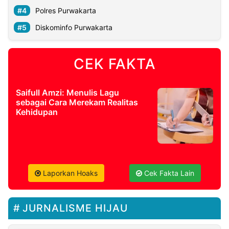
Polres Purwakarta
Diskominfo Purwakarta
CEK FAKTA
Saifull Amzi: Menulis Lagu
sebagai Cara Merekam Realitas
Kehidupan
Laporkan Hoaks
Cek Fakta Lain
JURNALISME HIJAU