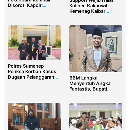
Support Wajib Halal
Disorot, Kapolri
Kuliner, Kakanwil
Diminta Evaluasi
Kemenag Kalbar
Kapolda Riau
Keliling Pasar Juadah
Masjid Raya
Singkawang
Polres Sumenep
Periksa Korban Kasus
Dugaan Pelanggaran
BBM Langka
Travel Haji PT SIJA
Menyentuh Angka
Fantastis, Bupati
Jember Fawait: Bukan
Masalah Fundamental!