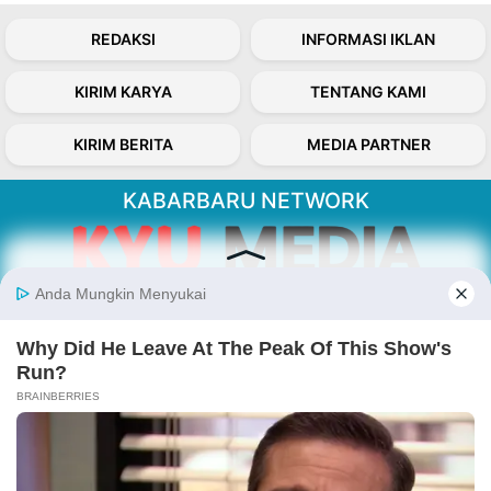
REDAKSI
INFORMASI IKLAN
KIRIM KARYA
TENTANG KAMI
KIRIM BERITA
MEDIA PARTNER
KABARBARU NETWORK
About Our Kabarbaru.co
Kabarbaru.co menyajikan berita aktual dan
inspiratif dari sudut pandang berbaik sangka
serta terverifikasi dari sumber yang tepat.
Follow Kabarbaru