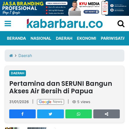
BERANDA
NASIONAL
DAERAH
EKONOMI
PARIWISATA
Informasi
KabarbaruTV
Kirim
Tentang
Daerah
Iklan
Berita
Kami
DAERAH
Berita
Pertamina dan SERUNI Bangun
Nasional
International
Olahraga
Entertainment
Daerah
Pariwisata
Kuliner
Kolom
Akses Air Bersih di Papua
31/01/2026
|
|
5
views
Network
PT
TREETAN