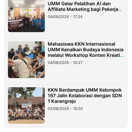
UMM Gelar Pelatihan AI dan
Affiliate Marketing bagi Pekerja
Migran Indonesia di Taiwan
04/08/2026 - 17:24
Mahasiswa KKN Internasional
UMM Kenalkan Budaya Indonesia
melalui Workshop Konten Kreatif
di Taiwan
04/08/2026 - 10:27
KKN Berdampak UMM Kelompok
167 Jalin Kolaborasi dengan SDN
1 Karangrejo
02/08/2026 - 19:20