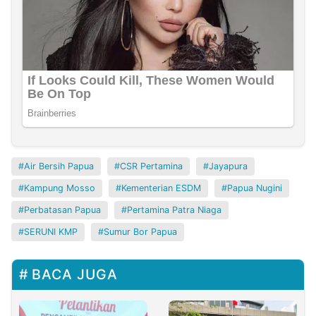
Air Bersih Papua
CSR Pertamina
Jayapura
Kampung Mosso
Kementerian ESDM
Papua Nugini
Perbatasan Papua
Pertamina Patra Niaga
SERUNI KMP
Sumur Bor Papua
BACA JUGA