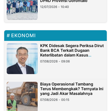
DPRD Provinsi Gorontalo
12/07/2026 - 10:40
EKONOMI
KPK Didesak Segera Periksa Dirut
Bank BCA Terkait Dugaan
Keterlibatan dalam Kasus
Hilangnya Dana Nasabah Rp2,58
07/08/2026 - 09:06
Miliar
Biaya Operasional Tambang
Terus Membengkak? Ternyata Ini
yang Jadi Akar Masalahnya
07/08/2026 - 00:15