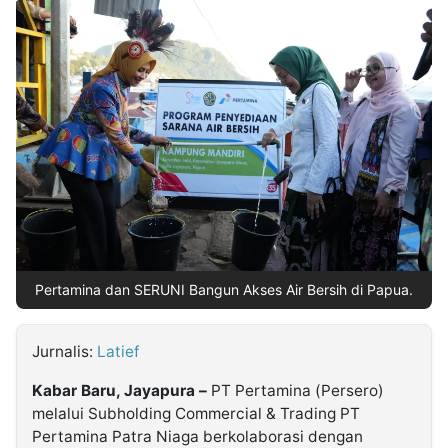
MULTIMEDIA
INDONESIA
Partner
Insight
Suara
Lens
Daily
Jalan
Idealita
Kita
Radar
Seedbacklink
NTB
Time
IDN
Jogja
Rakyat
News
Notice
Baru
Follow
Kabarbaru
Pertamina dan SERUNI Bangun Akses Air Bersih di Papua.
Jurnalis:
Latief
Kabar Baru, Jayapura –
PT Pertamina (Persero)
melalui Subholding Commercial & Trading PT
Pertamina Patra Niaga berkolaborasi dengan