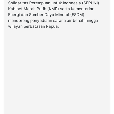
Solidaritas Perempuan untuk Indonesia (SERUNI)
Kabinet Merah Putih (KMP) serta Kementerian
©
Energi dan Sumber Daya Mineral (ESDM)
Kabarbaru.co
-
mendorong penyediaan sarana air bersih hingga
2026
wilayah perbatasan Papua.
PT.
Kabarbaru
Media
Holding