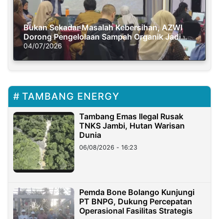
Bukan Sekadar Masalah Kebersihan, AZWI
Dorong Pengelolaan Sampah Organik Jadi
Solusi Krisis Iklim
04/07/2026
TAMBANG ENERGY
Tambang Emas Ilegal Rusak
TNKS Jambi, Hutan Warisan
Dunia
06/08/2026 - 16:23
Pemda Bone Bolango Kunjungi
PT BNPG, Dukung Percepatan
Operasional Fasilitas Strategis