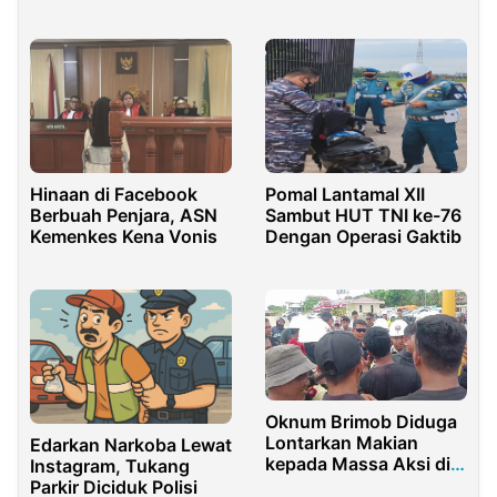
Sedekah
Hinaan di Facebook
Pomal Lantamal XII
Berbuah Penjara, ASN
Sambut HUT TNI ke-76
Kemenkes Kena Vonis
Dengan Operasi Gaktib
Oknum Brimob Diduga
Lontarkan Makian
Edarkan Narkoba Lewat
kepada Massa Aksi di
Instagram, Tukang
Lokasi PT Merdeka
Parkir Diciduk Polisi