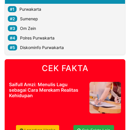
Purwakarta
Sumenep
Om Zein
Polres Purwakarta
Diskominfo Purwakarta
CEK FAKTA
Saifull Amzi: Menulis Lagu
sebagai Cara Merekam Realitas
Kehidupan