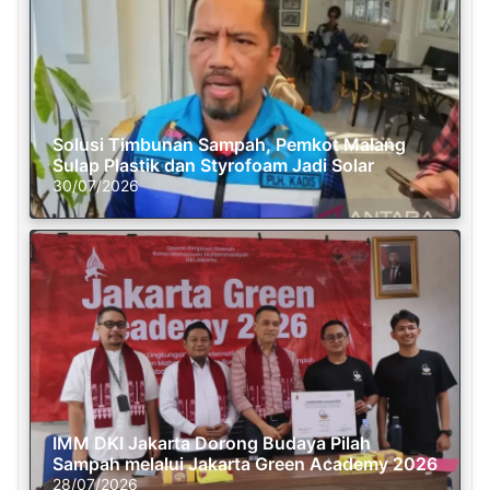
Solusi Timbunan Sampah, Pemkot Malang
Sulap Plastik dan Styrofoam Jadi Solar
30/07/2026
IMM DKI Jakarta Dorong Budaya Pilah
Sampah melalui Jakarta Green Academy 2026
28/07/2026