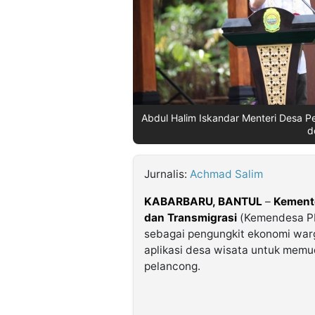
©
Kabarbaru.co
-
2026
PT.
Abdul Halim Iskandar Menteri Desa P
Kabarbaru
Media
d
Holding
Jurnalis:
Achmad Salim
KABARBARU,
BANTUL
–
Kement
dan Transmigrasi
(Kemendesa PD
sebagai pengungkit ekonomi wa
aplikasi desa wisata untuk mem
pelancong.