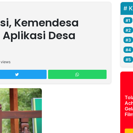
K
osi, Kemendesa
 Aplikasi Desa
views
Tol
Ach
Gel
Fil