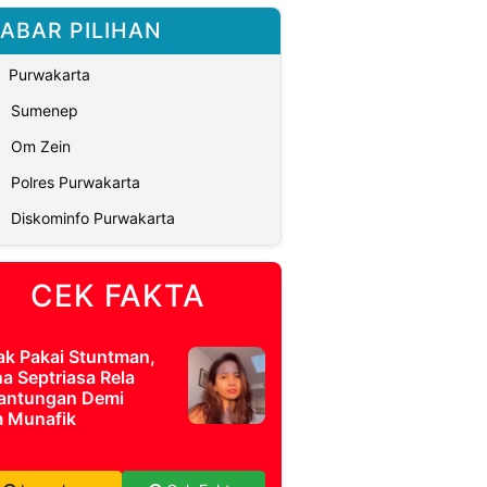
ABAR PILIHAN
Purwakarta
Sumenep
Om Zein
Polres Purwakarta
Diskominfo Purwakarta
CEK FAKTA
ak Pakai Stuntman,
a Septriasa Rela
antungan Demi
m Munafik