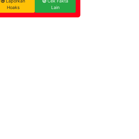
Laporkan
Cek Fakta
Hoaks
Lain