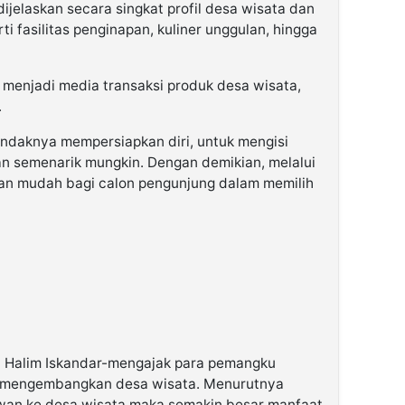
 dijelaskan secara singkat profil desa wisata dan
i fasilitas penginapan, kuliner unggulan, hingga
a menjadi media transaksi produk desa wisata,
.
endaknya mempersiapkan diri, untuk mengisi
an semenarik mungkin. Dengan demikian, melalui
akan mudah bagi calon pengunjung dalam memilih
l Halim Iskandar-mengajak para pemangku
s mengembangkan desa wisata. Menurutnya
awan ke desa wisata maka semakin besar manfaat