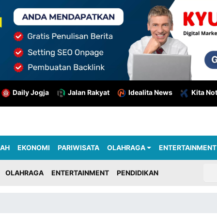
Daily Jogja
Jalan Rakyat
Idealita News
Kita No
RAH
EKONOMI
PARIWISATA
OLAHRAGA
ENTERTAINMENT
OLAHRAGA
ENTERTAINMENT
PENDIDIKAN