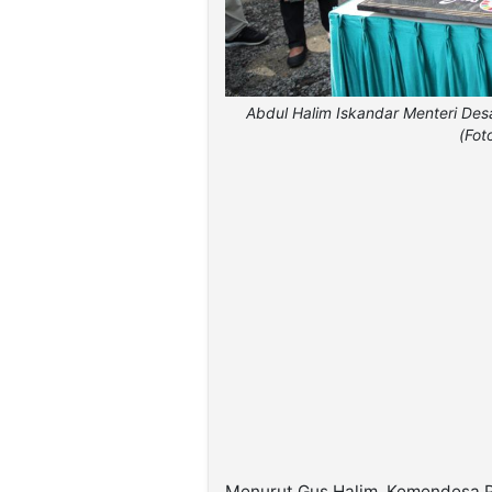
Abdul Halim Iskandar Menteri Des
(Fot
Menurut Gus Halim, Kemendesa P