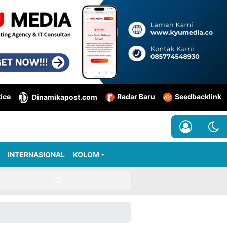
tice
Radar Baru
Seedbacklink
Dinamikapost.com
INTERNASIONAL
KOLOM