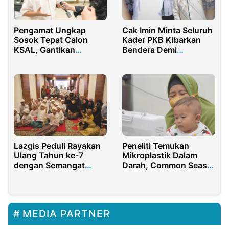
Pengamat Ungkap
Cak Imin Minta Seluruh
Sosok Tepat Calon
Kader PKB Kibarkan
KSAL, Gantikan
Bendera Demi
Laksamana Yudo
Masyarakat
Margono
Peneliti Temukan
Lazgis Peduli Rayakan
Mikroplastik Dalam
Ulang Tahun ke-7
Darah, Common Seas
dengan Semangat
Indonesia Tawarkan
Kepedulian dan
Solusi
Keberanian Anak-anak
MEDIA PARTNER