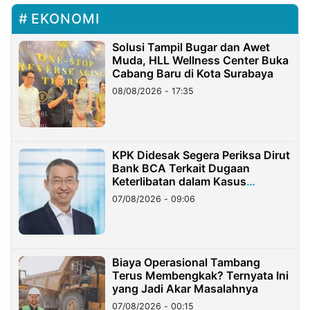
EKONOMI
Solusi Tampil Bugar dan Awet
Muda, HLL Wellness Center Buka
Cabang Baru di Kota Surabaya
08/08/2026 - 17:35
KPK Didesak Segera Periksa Dirut
Bank BCA Terkait Dugaan
Keterlibatan dalam Kasus
Hilangnya Dana Nasabah Rp2,58
07/08/2026 - 09:06
Miliar
Biaya Operasional Tambang
Terus Membengkak? Ternyata Ini
yang Jadi Akar Masalahnya
07/08/2026 - 00:15