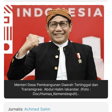
MULTIMEDIA
INDONESIA
Partner
Insight
Suara
Lens
Daily
Jalan
Idealita
Kita
Dinamikapost.com
Radar
Seedbacklink
NTB
Time
IDN
Jogja
Rakyat
News
Notice
Baru
Follow
Kabarbaru
Menteri Desa Pembangunan Daerah Tertinggal dan
Transmigrasi. Abdul Halim Iskandar. (Foto :
Doc/Humas_Kemendespdt)..
Jurnalis:
Achmad Salim