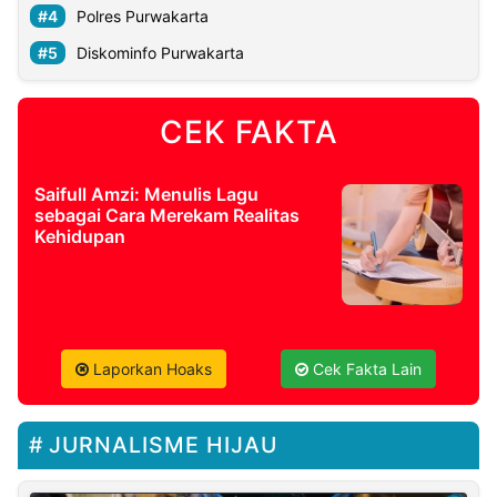
Polres Purwakarta
Diskominfo Purwakarta
CEK FAKTA
Saifull Amzi: Menulis Lagu
sebagai Cara Merekam Realitas
Kehidupan
Laporkan Hoaks
Cek Fakta Lain
JURNALISME HIJAU