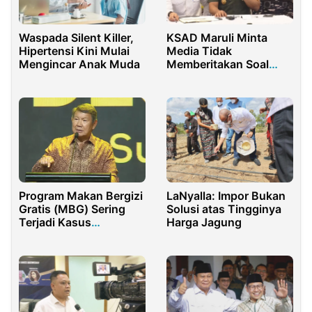
Waspada Silent Killer,
KSAD Maruli Minta
Hipertensi Kini Mulai
Media Tidak
Mengincar Anak Muda
Memberitakan Soal
Kekurangan
Pemerintah
Penanganan Bencana
LaNyalla: Impor Bukan
Program Makan Bergizi
Solusi atas Tingginya
Gratis (MBG) Sering
Harga Jagung
Terjadi Kasus
Keracunan, Hashim:
Hal Wajar