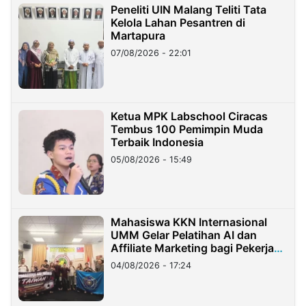
Peneliti UIN Malang Teliti Tata
Kelola Lahan Pesantren di
Martapura
07/08/2026 - 22:01
Ketua MPK Labschool Ciracas
Tembus 100 Pemimpin Muda
Terbaik Indonesia
05/08/2026 - 15:49
Mahasiswa KKN Internasional
UMM Gelar Pelatihan AI dan
Affiliate Marketing bagi Pekerja
Migran Indonesia di Taiwan
04/08/2026 - 17:24