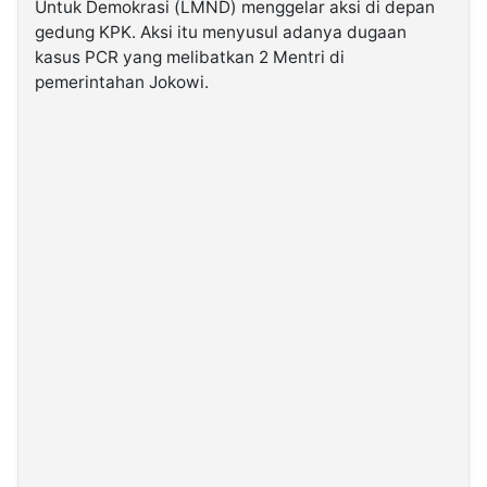
Untuk Demokrasi (LMND) menggelar aksi di depan
gedung KPK. Aksi itu menyusul adanya dugaan
©
kasus PCR yang melibatkan 2 Mentri di
Kabarbaru.co
pemerintahan Jokowi.
-
2026
PT.
Kabarbaru
Media
Holding