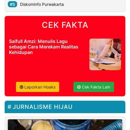
Diskominfo Purwakarta
CEK FAKTA
Saifull Amzi: Menulis Lagu
sebagai Cara Merekam Realitas
Kehidupan
Laporkan Hoaks
Cek Fakta Lain
JURNALISME HIJAU