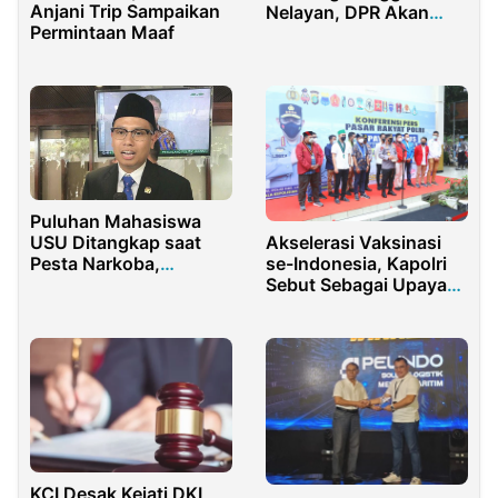
Anjani Trip Sampaikan
Nelayan, DPR Akan
Permintaan Maaf
Panggil KKP
Puluhan Mahasiswa
Akselerasi Vaksinasi
USU Ditangkap saat
se-Indonesia, Kapolri
Pesta Narkoba,
Sebut Sebagai Upaya
Legislator: Mereka
Persiapan Pandemi ke
Harus Dibimbing
Endemi
KCI Desak Kejati DKI