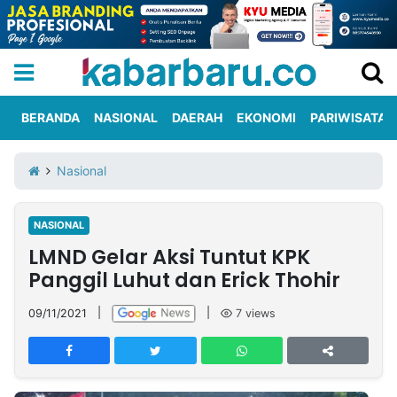
BERANDA
NASIONAL
DAERAH
EKONOMI
PARIWISATA
Informasi
KabarbaruTV
Kirim
Tentang
Nasional
Iklan
Berita
Kami
NASIONAL
Berita
LMND Gelar Aksi Tuntut KPK
Nasional
International
Olahraga
Entertainment
Daerah
Pariwisata
Kuliner
Kolom
Panggil Luhut dan Erick Thohir
09/11/2021
|
|
7
views
Network
PT
TREETAN