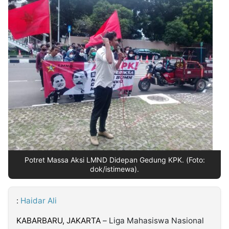
MULTIMEDIA
INDONESIA
Partner
Insight
Suara
Lens
Daily
Jalan
Idealita
Kita
Radar
Seedbacklink
NTB
Time
IDN
Jogja
Rakyat
News
Notice
Baru
Follow
Kabarbaru
Potret Massa Aksi LMND Didepan Gedung KPK. (Foto:
dok/istimewa).
:
Haidar Ali
KABARBARU, JAKARTA
– Liga Mahasiswa Nasional