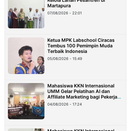
Kelola Lahan Pesantren di
Martapura
07/08/2026 - 22:01
Ketua MPK Labschool Ciracas
Tembus 100 Pemimpin Muda
Terbaik Indonesia
05/08/2026 - 15:49
Mahasiswa KKN Internasional
UMM Gelar Pelatihan AI dan
Affiliate Marketing bagi Pekerja
Migran Indonesia di Taiwan
04/08/2026 - 17:24