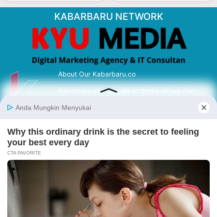
KABARBARU NETWORK
About Our Kabarbaru.co
Kabarbaru.co menyajikan berita aktual dan
inspiratif dari sudut pandang berbaik sangka
serta terverifikasi dari sumber yang tepat.
Follow Kabarbaru
Kabarbaru.co