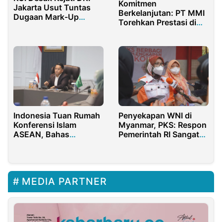
Komitmen
Jakarta Usut Tuntas
Berkelanjutan: PT MMI
Dugaan Mark-Up
Torehkan Prestasi di
Rp13,5 Miliar di PLN
Bidang Keselamatan
dan Keuangan
Indonesia Tuan Rumah
Penyekapan WNI di
Konferensi Islam
Myanmar, PKS: Respon
ASEAN, Bahas
Pemerintah RI Sangat
Moderasi Beragama
Lambat
dan Pencegahan
Ekstremisme
MEDIA PARTNER