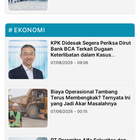
EKONOMI
KPK Didesak Segera Periksa Dirut
Bank BCA Terkait Dugaan
Keterlibatan dalam Kasus
Hilangnya Dana Nasabah Rp2,58
07/08/2026 - 09:06
Miliar
Biaya Operasional Tambang
Terus Membengkak? Ternyata Ini
yang Jadi Akar Masalahnya
07/08/2026 - 00:15