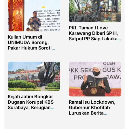
PKL Taman I Love
Karawang Diberi SP III,
Kuliah Umum di
Satpol PP Siap Lakukan
UNIMUDA Sorong,
Penertiban
Pakar Hukum Soroti
Penerapan Asas
Dominus Litis dalam
Peradilan
Kejati Jatim Bongkar
Ramai Isu Lockdown,
Dugaan Korupsi KBS
Gubernur Khofifah
Surabaya, Kerugian
Luruskan Berita
Negara Masih Dihitung
Simpang Siur
BPKP