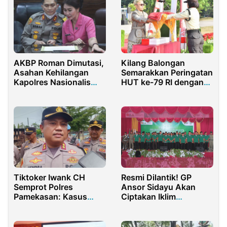
AKBP Roman Dimutasi,
Kilang Balongan
Asahan Kehilangan
Semarakkan Peringatan
Kapolres Nasionalis
HUT ke-79 RI dengan
dan Religius
Nuansa Nusantara
Tiktoker Iwank CH
Resmi Dilantik! GP
Semprot Polres
Ansor Sidayu Akan
Pamekasan: Kasus
Ciptakan Iklim
Mercon Diuber, Balon
Organisasi Solutif
Udara ‘Marbol Group’
Kok Lembek?