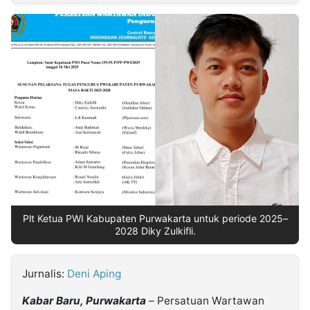
MULTIMEDIA
INDONESIA
Partner
Insight
Suara
Lens
Daily
Jalan
Idealita
Kita
Radar
Seedbacklink
NTB
Time
IDN
Jogja
Rakyat
News
Notice
Baru
Follow
Kabarbaru
Plt Ketua PWI Kabupaten Purwakarta untuk periode 2025–
2028 Diky Zulkifli.
Jurnalis:
Deni Aping
Kabar Baru, Purwakarta
– Persatuan Wartawan