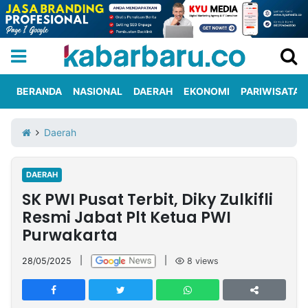
BERANDA
NASIONAL
DAERAH
EKONOMI
PARIWISATA
Informasi
KabarbaruTV
Kirim
Tentang
Daerah
Iklan
Berita
Kami
DAERAH
Berita
SK PWI Pusat Terbit, Diky Zulkifli
Nasional
International
Olahraga
Entertainment
Daerah
Pariwisata
Kuliner
Kolom
Resmi Jabat Plt Ketua PWI
Purwakarta
Network
28/05/2025
|
|
8
views
PT
TREETAN