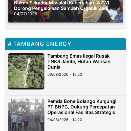
Bukan Sekadar Masalah Kebersihan, AZWI
Dorong Pengelolaan Sampah Organik Jadi
Solusi Krisis Iklim
04/07/2026
TAMBANG ENERGY
Tambang Emas Ilegal Rusak
TNKS Jambi, Hutan Warisan
Dunia
06/08/2026 - 16:23
Pemda Bone Bolango Kunjungi
PT BNPG, Dukung Percepatan
Operasional Fasilitas Strategis
04/08/2026 - 14:20