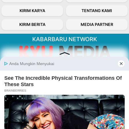
KIRIM KARYA
TENTANG KAMI
KIRIM BERITA
MEDIA PARTNER
KABARBARU NETWORK
About Our Kabarbaru.co
Kabarbaru.co menyajikan berita aktual dan
inspiratif dari sudut pandang berbaik sangka
serta terverifikasi dari sumber yang tepat.
Follow Kabarbaru