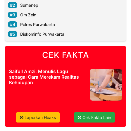
Sumenep
Om Zein
Polres Purwakarta
Diskominfo Purwakarta
CEK FAKTA
Saifull Amzi: Menulis Lagu
sebagai Cara Merekam Realitas
Kehidupan
Laporkan Hoaks
Cek Fakta Lain