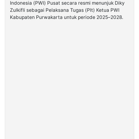
Indonesia (PWI) Pusat secara resmi menunjuk Diky
Zulkifli sebagai Pelaksana Tugas (Plt) Ketua PWI
©
Kabupaten Purwakarta untuk periode 2025–2028.
Kabarbaru.co
-
2026
PT.
Kabarbaru
Media
Holding