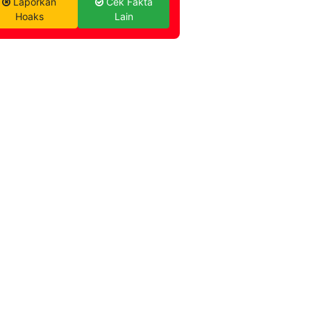
Laporkan
Cek Fakta
Hoaks
Lain