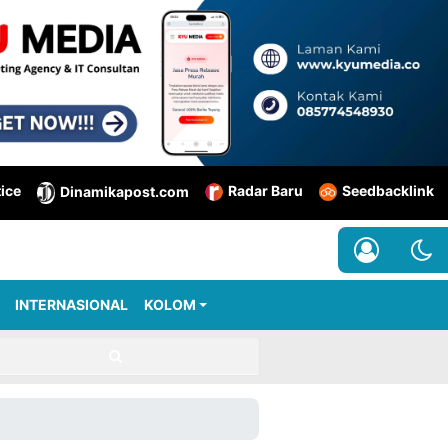
tice
Radar Baru
Seedbacklink
Dinamikapost.com
INTERNASIONAL
KOLOM