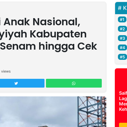
K
 Anak Nasional,
syiyah Kabupaten
 Senam hingga Cek
views
Sai
Lag
Mer
Keh