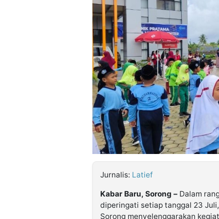
©
Kabarbaru.co
-
2026
PT.
Kabarbaru
Media
Holding
Jurnalis:
Latief
Kabar Baru, Sorong –
Dalam rang
diperingati setiap tanggal 23 Ju
Sorong menyelenggarakan kegiat