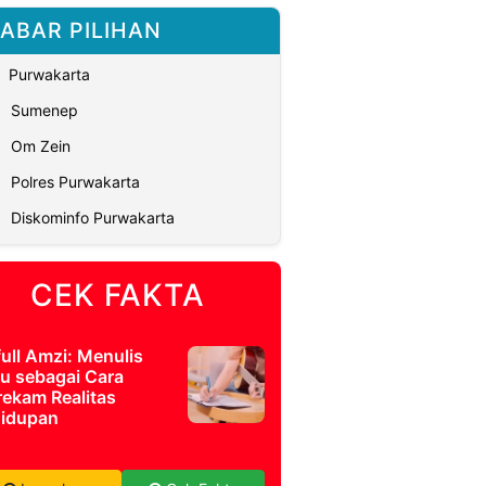
ABAR PILIHAN
Purwakarta
Sumenep
Om Zein
Polres Purwakarta
Diskominfo Purwakarta
CEK FAKTA
full Amzi: Menulis
u sebagai Cara
ekam Realitas
idupan