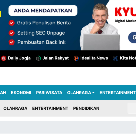
Daily Jogja
Jalan Rakyat
Idealita News
Kita No
RAH
EKONOMI
PARIWISATA
OLAHRAGA
ENTERTAINMENT
OLAHRAGA
ENTERTAINMENT
PENDIDIKAN