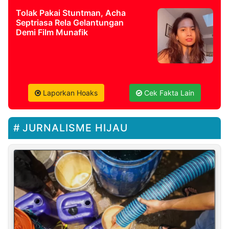
Tolak Pakai Stuntman, Acha
Septriasa Rela Gelantungan
Demi Film Munafik
Laporkan Hoaks
Cek Fakta Lain
JURNALISME HIJAU