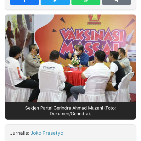
MULTIMEDIA
INDONESIA
Partner
Insight
Suara
Lens
Daily
Jalan
Idealita
Kita
Dinamikapost.com
Radar
Seedbacklink
NTB
Time
IDN
Jogja
Rakyat
News
Notice
Baru
Follow
Kabarbaru
Sekjen Partai Gerindra Ahmad Muzani (Foto:
Dokumen/Gerindra).
Jurnalis:
Joko Prasetyo