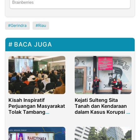
Gerindra
Riau
BACA JUGA
Kisah Inspiratif
Kejati Sulteng Sita
Perjuangan Masyarakat
Tanah dan Kendaraan
Tolak Tambang
dalam Kasus Korupsi di
Batubara dan PLTU
IPCC Universitas
Tadulako