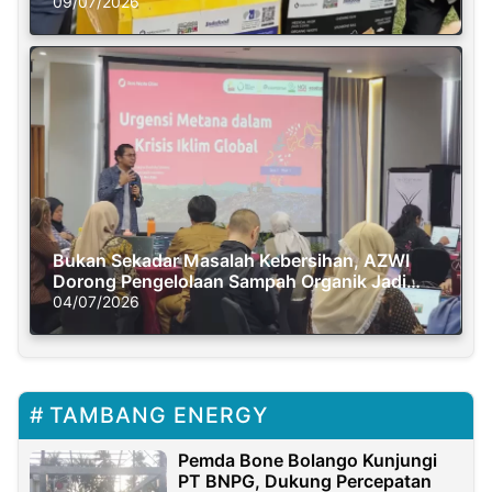
Semasa Piknik
09/07/2026
Bukan Sekadar Masalah Kebersihan, AZWI
Dorong Pengelolaan Sampah Organik Jadi
Solusi Krisis Iklim
04/07/2026
TAMBANG ENERGY
Pemda Bone Bolango Kunjungi
PT BNPG, Dukung Percepatan