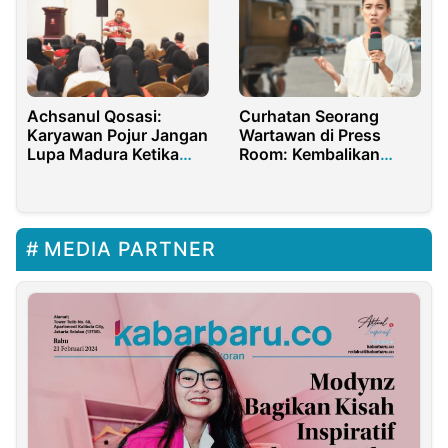
Banyuwangi
Achsanul Qosasi:
Curhatan Seorang
Karyawan Pojur Jangan
Wartawan di Press
Lupa Madura Ketika
Room: Kembalikan
Sukses
PORWANAS Ke
Khittahnya
MEDIA PARTNER