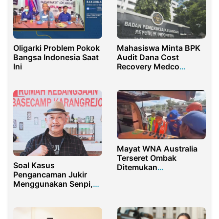
Oligarki Problem Pokok
Mahasiswa Minta BPK
Bangsa Indonesia Saat
Audit Dana Cost
Ini
Recovery Medco
Natuna yang Produksi
Migas di Laut Anambas
Mayat WNA Australia
Terseret Ombak
Soal Kasus
Ditemukan
Pengancaman Jukir
Diperbatasan Perairan
Menggunakan Senpi,
Tegaldlimo dan
Begini Tanggapan
Pesanggaran
Kordinator Advokasi
Banyuwangi
Rumah Kebangsaan