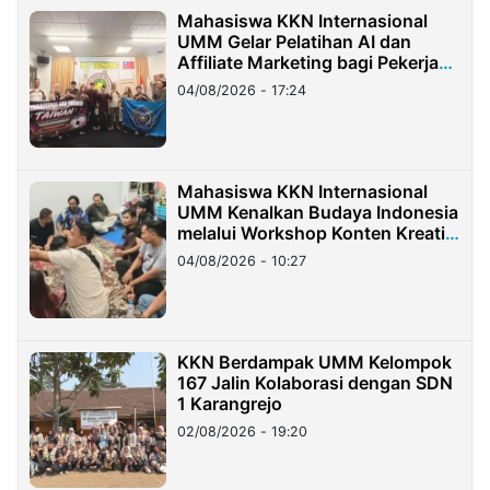
Mahasiswa KKN Internasional
UMM Gelar Pelatihan AI dan
Affiliate Marketing bagi Pekerja
Migran Indonesia di Taiwan
04/08/2026 - 17:24
Mahasiswa KKN Internasional
UMM Kenalkan Budaya Indonesia
melalui Workshop Konten Kreatif
di Taiwan
04/08/2026 - 10:27
KKN Berdampak UMM Kelompok
167 Jalin Kolaborasi dengan SDN
1 Karangrejo
02/08/2026 - 19:20