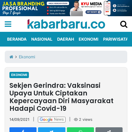
BERANDA
NASIONAL
DAERAH
EKONOMI
PARIWISATA
Informasi
KabarbaruTV
Kirim
Tentang
Ekonomi
Iklan
Berita
Kami
EKONOMI
Berita
Sekjen Gerindra: Vaksinasi
Nasional
International
Olahraga
Entertainment
Daerah
Pariwisata
Kuliner
Kolom
Upaya Untuk Ciptakan
Kepercayaan Diri Masyarakat
Hadapi Covid-19
Network
14/09/2021
|
|
2
views
PT
TREETAN