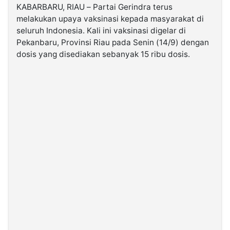
KABARBARU, RIAU – Partai Gerindra terus
melakukan upaya vaksinasi kepada masyarakat di
©
seluruh Indonesia. Kali ini vaksinasi digelar di
Kabarbaru.co
-
Pekanbaru, Provinsi Riau pada Senin (14/9) dengan
2026
dosis yang disediakan sebanyak 15 ribu dosis.
PT.
Kabarbaru
Media
Holding