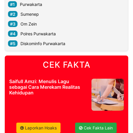
Purwakarta
Sumenep
Om Zein
Polres Purwakarta
Diskominfo Purwakarta
CEK FAKTA
Saifull Amzi: Menulis Lagu
sebagai Cara Merekam Realitas
Kehidupan
Laporkan Hoaks
Cek Fakta Lain