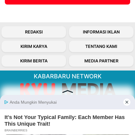
REDAKSI
INFORMASI IKLAN
KIRIM KARYA
TENTANG KAMI
KIRIM BERITA
MEDIA PARTNER
KABARBARU NETWORK
About Our Kabarbaru.co
Kabarbaru.co menyajikan berita aktual dan
inspiratif dari sudut pandang berbaik sangka
serta terverifikasi dari sumber yang tepat.