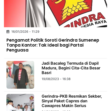
MULTIMEDIA
INDONESIA
Partner
16/01/2026 - 11:29
Insight
Suara
Lens
Daily
Jalan
Idealita
Kita
Dinamikapost.com
Radar
Seedbacklink
Pengamat Politik Soroti Gerindra Sumenep
NTB
Time
IDN
Jogja
Rakyat
News
Notice
Baru
Tanpa Kantor: Tak Ideal bagi Partai
Penguasa
Follow
Kabarbaru
Jadi Bacaleg Termuda di Dapil
Madura, Begini Cita-Cita Besar
Basri
19/08/2023 - 16:38
Gerindra-PKB Resmikan Sekber,
Sinyal Paket Capres dan
Cawapres Makin Serius