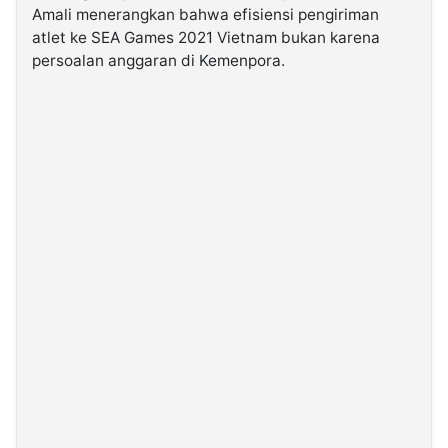
Amali menerangkan bahwa efisiensi pengiriman
atlet ke SEA Games 2021 Vietnam bukan karena
©
persoalan anggaran di Kemenpora.
Kabarbaru.co
-
2026
PT.
Kabarbaru
Media
Holding