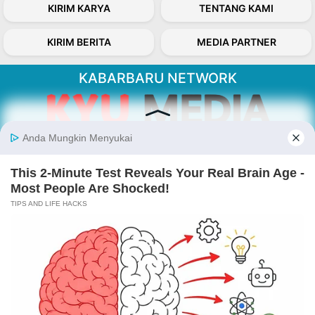
KIRIM KARYA
TENTANG KAMI
KIRIM BERITA
MEDIA PARTNER
KABARBARU NETWORK
About Our Kabarbaru.co
Kabarbaru.co menyajikan berita aktual dan
inspiratif dari sudut pandang berbaik sangka
serta terverifikasi dari sumber yang tepat.
Follow Kabarbaru