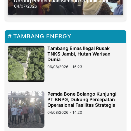
Dorong Pengelolaan Sampah Organik Jadi
Solusi Krisis Iklim
04/07/2026
TAMBANG ENERGY
Tambang Emas Ilegal Rusak
TNKS Jambi, Hutan Warisan
Dunia
06/08/2026 - 16:23
Pemda Bone Bolango Kunjungi
PT BNPG, Dukung Percepatan
Operasional Fasilitas Strategis
04/08/2026 - 14:20