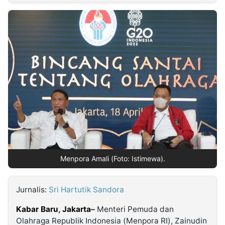
MULTIMEDIA
INDONESIA
Partner
Insight
Suara
Lens
Daily
Jalan
Idealita
Kita
Radar
Seedbacklink
NTB
Time
IDN
Jogja
Rakyat
News
Notice
Baru
Follow
Kabarbaru
Menpora Amali (Foto: Istimewa).
Jurnalis:
Sri Hartutik Sandora
Kabar Baru
,
Jakarta
–
Menteri Pemuda dan
Olahraga Republik Indonesia (Menpora RI), Zainudin