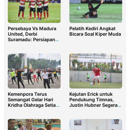
Pelatih Kediri Angkat
Persebaya Vs Madura
Bicara Soal Kiper Muda
United, Derbi
Suramadu: Persiapan
Bagus Jadi Kunci Sape
Kerrab
Kemenpora Terus
Kejutan Erick untuk
Semangat Gelar Hari
Pendukung Timnas,
Kridha Olahraga Setiap
Justin Hubner Segera
Jum’at
Dinaturalisasi!