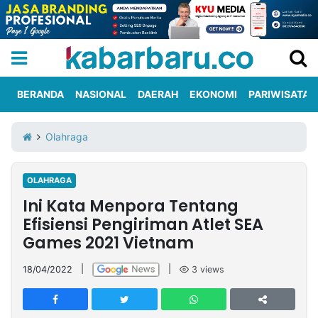
BERANDA
NASIONAL
DAERAH
EKONOMI
PARIWISATA
Informasi
KabarbaruTV
Kirim
Tentang
Olahraga
Iklan
Berita
Kami
OLAHRAGA
Berita
Ini Kata Menpora Tentang
Nasional
International
Olahraga
Entertainment
Daerah
Pariwisata
Kuliner
Kolom
Efisiensi Pengiriman Atlet SEA
Games 2021 Vietnam
Network
18/04/2022
|
|
3
views
PT
TREETAN