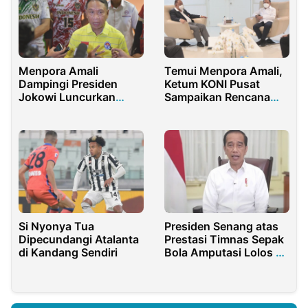
Menpora Amali
Temui Menpora Amali,
Dampingi Presiden
Ketum KONI Pusat
Jokowi Luncurkan
Sampaikan Rencana
Papua Football
Rakernas di Jakarta
Academy di Jayapura
Si Nyonya Tua
Presiden Senang atas
Dipecundangi Atalanta
Prestasi Timnas Sepak
di Kandang Sendiri
Bola Amputasi Lolos ke
Piala Dunia