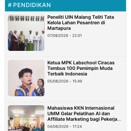
PENDIDIKAN
Peneliti UIN Malang Teliti Tata
Kelola Lahan Pesantren di
Martapura
07/08/2026 - 22:01
Ketua MPK Labschool Ciracas
Tembus 100 Pemimpin Muda
Terbaik Indonesia
05/08/2026 - 15:49
Mahasiswa KKN Internasional
UMM Gelar Pelatihan AI dan
Affiliate Marketing bagi Pekerja
Migran Indonesia di Taiwan
04/08/2026 - 17:24