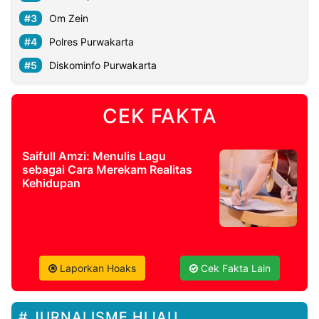
Om Zein
Polres Purwakarta
Diskominfo Purwakarta
CEK FAKTA
Saifull Amzi: Menulis Lagu
sebagai Cara Merekam Realitas
Kehidupan
Laporkan Hoaks
Cek Fakta Lain
JURNALISME HIJAU