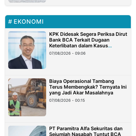
EKONOMI
KPK Didesak Segera Periksa Dirut
Bank BCA Terkait Dugaan
Keterlibatan dalam Kasus
Hilangnya Dana Nasabah Rp2,58
07/08/2026 - 09:06
Miliar
Biaya Operasional Tambang
Terus Membengkak? Ternyata Ini
yang Jadi Akar Masalahnya
07/08/2026 - 00:15
PT Paramitra Alfa Sekuritas dan
Sejumlah Nasabah Tuntut BCA