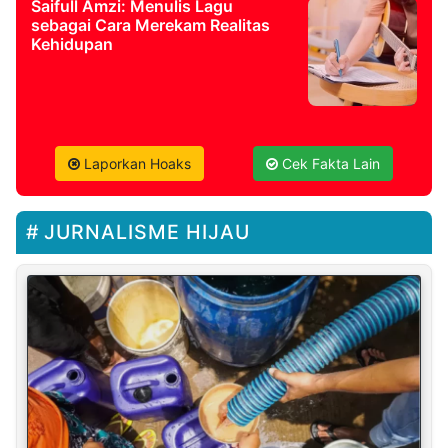
Saifull Amzi: Menulis Lagu
sebagai Cara Merekam Realitas
Kehidupan
Laporkan Hoaks
Cek Fakta Lain
JURNALISME HIJAU