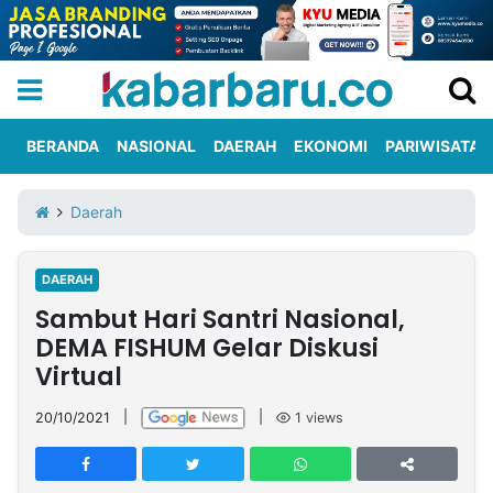
BERANDA
NASIONAL
DAERAH
EKONOMI
PARIWISATA
Informasi
KabarbaruTV
Kirim
Tentang
Daerah
Iklan
Berita
Kami
DAERAH
Berita
Sambut Hari Santri Nasional,
Nasional
International
Olahraga
Entertainment
Daerah
Pariwisata
Kuliner
Kolom
DEMA FISHUM Gelar Diskusi
Virtual
Network
20/10/2021
|
|
1
views
PT
TREETAN