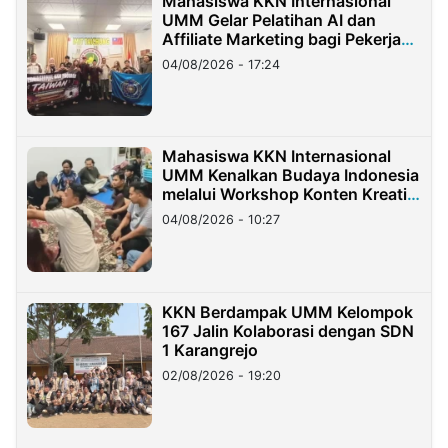
Mahasiswa KKN Internasional
UMM Gelar Pelatihan AI dan
Affiliate Marketing bagi Pekerja
Migran Indonesia di Taiwan
04/08/2026 - 17:24
Mahasiswa KKN Internasional
UMM Kenalkan Budaya Indonesia
melalui Workshop Konten Kreatif
di Taiwan
04/08/2026 - 10:27
KKN Berdampak UMM Kelompok
167 Jalin Kolaborasi dengan SDN
1 Karangrejo
02/08/2026 - 19:20