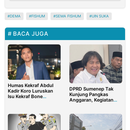
DEMA
FISHUM
SEMA FISHUM
UIN SUKA
BACA JUGA
Humas Kekraf Abdul
DPRD Sumenep Tak
Kadir Koro Luruskan
Kunjung Pangkas
Isu Kekraf Bone
Anggaran, Kegiatan
Bolango Mati Suri
Dewan atau
Sekretariat?