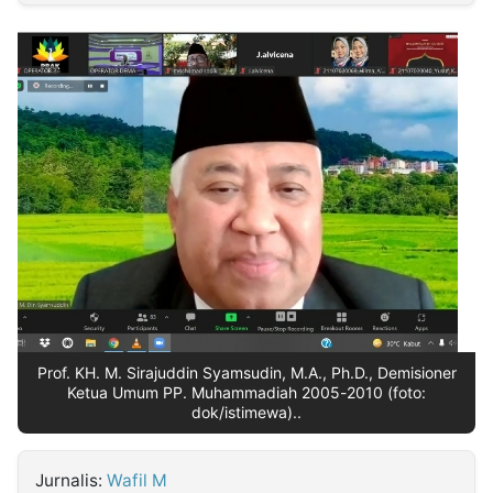
MULTIMEDIA
INDONESIA
Partner
Insight
Suara
Lens
Daily
Jalan
Idealita
Kita
Dinamikapost.com
Radar
Seedbacklink
NTB
Time
IDN
Jogja
Rakyat
News
Notice
Baru
Follow
Kabarbaru
Prof. KH. M. Sirajuddin Syamsudin, M.A., Ph.D., Demisioner
Ketua Umum PP. Muhammadiah 2005-2010 (foto:
dok/istimewa)..
Jurnalis:
Wafil M