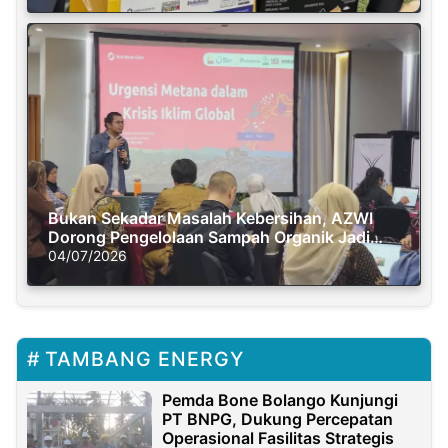
Bukan Sekadar Masalah Kebersihan, AZWI
Dorong Pengelolaan Sampah Organik Jadi
Solusi Krisis Iklim
04/07/2026
TAMBANG ENERGY
Pemda Bone Bolango Kunjungi
PT BNPG, Dukung Percepatan
Operasional Fasilitas Strategis