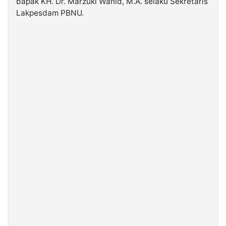
bapak KH. Dr. Marzuki Wahid, M.A. selaku Sekretaris
Lakpesdam PBNU.