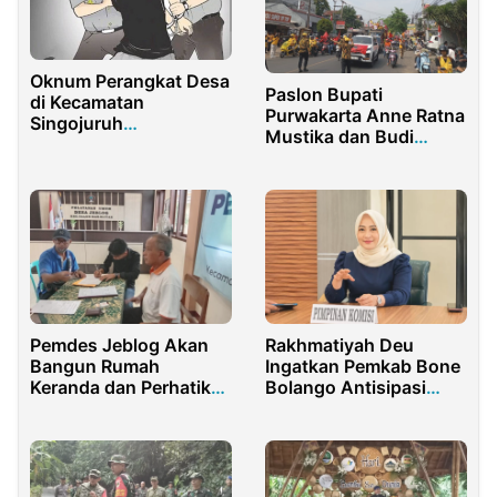
Oknum Perangkat Desa
Paslon Bupati
di Kecamatan
Purwakarta Anne Ratna
Singojuruh
Mustika dan Budi
Banyuwangi
Hermawan Hiasi Jalan
Dikabarkan Ditangkap
Purwakarta dengan
Polisi. Ini Kasusnya
Pendaftaran Meriah ke
KPU
Pemdes Jeblog Akan
Rakhmatiyah Deu
Bangun Rumah
Ingatkan Pemkab Bone
Keranda dan Perhatikan
Bolango Antisipasi
RTLH
Ancaman Kekeringan
Sejak Dini