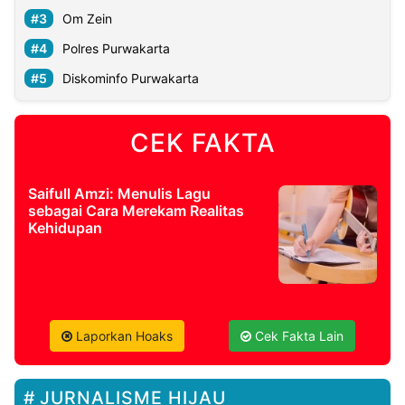
Om Zein
Polres Purwakarta
Diskominfo Purwakarta
CEK FAKTA
Saifull Amzi: Menulis Lagu
sebagai Cara Merekam Realitas
Kehidupan
Laporkan Hoaks
Cek Fakta Lain
JURNALISME HIJAU