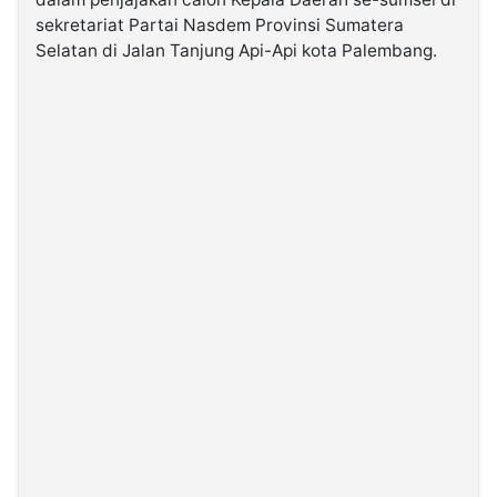
sekretariat Partai Nasdem Provinsi Sumatera
Selatan di Jalan Tanjung Api-Api kota Palembang.
©
Kabarbaru.co
-
2026
PT.
Kabarbaru
Media
Holding