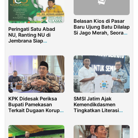
Belasan Kios di Pasar
Baru Ujung Batu Dilalap
Peringati Satu Abad
Si Jago Merah, Seorang
NU, Ranting NU di
Terduga Pelaku
Jembrana Siap
Diamankan Polisi
Menjemput Abad
Kedua Kebangkitan
Baru
KPK Didesak Periksa
SMSI Jatim Ajak
Bupati Pamekasan
Kemendikdasmen
Terkait Dugaan Korupsi
Tingkatkan Literasi
Proyek Jalan
Guru & Siswa