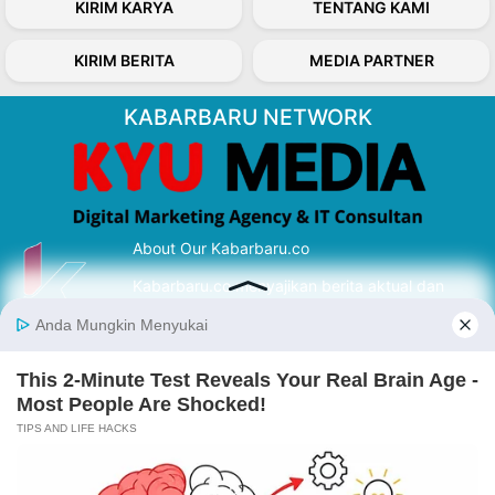
KIRIM KARYA
TENTANG KAMI
KIRIM BERITA
MEDIA PARTNER
KABARBARU NETWORK
About Our Kabarbaru.co
Kabarbaru.co menyajikan berita aktual dan
inspiratif dari sudut pandang berbaik sangka
serta terverifikasi dari sumber yang tepat.
Follow Kabarbaru