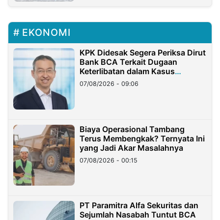
EKONOMI
KPK Didesak Segera Periksa Dirut
Bank BCA Terkait Dugaan
Keterlibatan dalam Kasus
Hilangnya Dana Nasabah Rp2,58
07/08/2026 - 09:06
Miliar
Biaya Operasional Tambang
Terus Membengkak? Ternyata Ini
yang Jadi Akar Masalahnya
07/08/2026 - 00:15
PT Paramitra Alfa Sekuritas dan
Sejumlah Nasabah Tuntut BCA