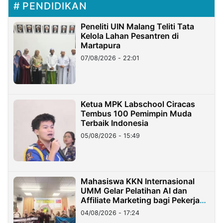
PENDIDIKAN
Peneliti UIN Malang Teliti Tata
Kelola Lahan Pesantren di
Martapura
07/08/2026 - 22:01
Ketua MPK Labschool Ciracas
Tembus 100 Pemimpin Muda
Terbaik Indonesia
05/08/2026 - 15:49
Mahasiswa KKN Internasional
UMM Gelar Pelatihan AI dan
Affiliate Marketing bagi Pekerja
Migran Indonesia di Taiwan
04/08/2026 - 17:24