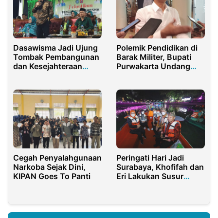
Dasawisma Jadi Ujung
Polemik Pendidikan di
Tombak Pembangunan
Barak Militer, Bupati
dan Kesejahteraan
Purwakarta Undang
Keluarga
Verrell Tinjau Langsung
ke Lapangan
Cegah Penyalahgunaan
Peringati Hari Jadi
Narkoba Sejak Dini,
Surabaya, Khofifah dan
KIPAN Goes To Panti
Eri Lakukan Susur
Sungai