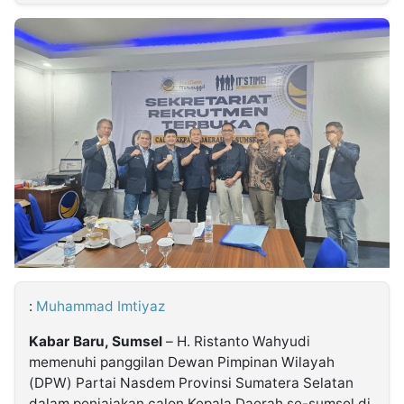
MULTIMEDIA
INDONESIA
Partner
Insight
Suara
Lens
Daily
Jalan
Idealita
Kita
Dinamikapost.com
Radar
Seedbacklink
NTB
Time
IDN
Jogja
Rakyat
News
Notice
Baru
Follow
Kabarbaru
:
Muhammad Imtiyaz
Kabar Baru, Sumsel
– H. Ristanto Wahyudi
memenuhi panggilan Dewan Pimpinan Wilayah
(DPW) Partai Nasdem Provinsi Sumatera Selatan
dalam penjajakan calon Kepala Daerah se-sumsel di