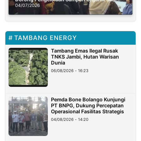
Solusi Krisis Iklim
04/07/2026
TAMBANG ENERGY
Tambang Emas Ilegal Rusak
TNKS Jambi, Hutan Warisan
Dunia
06/08/2026 - 16:23
Pemda Bone Bolango Kunjungi
PT BNPG, Dukung Percepatan
Operasional Fasilitas Strategis
04/08/2026 - 14:20