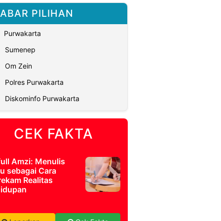
ABAR PILIHAN
Purwakarta
Sumenep
Om Zein
Polres Purwakarta
Diskominfo Purwakarta
CEK FAKTA
full Amzi: Menulis
u sebagai Cara
ekam Realitas
idupan