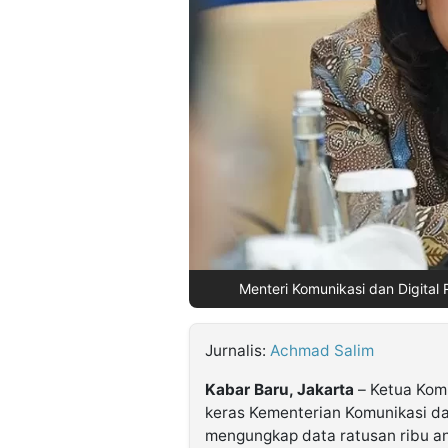
©
Kabarbaru.co
-
2026
PT.
Kabarbaru
Media
Holding
Menteri Komunikasi dan Digital 
Jurnalis:
Achmad Salim
Kabar Baru, Jakarta
– Ketua Komi
keras Kementerian Komunikasi da
mengungkap data ratusan ribu ana