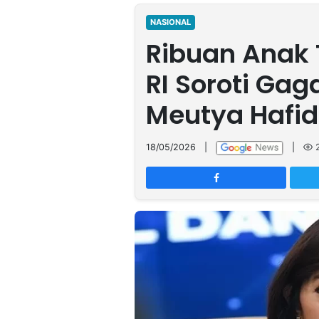
MULTIMEDIA
INDONESIA
NASIONAL
Ribuan Anak 
Partner
RI Soroti Gag
Insight
Suara
Lens
Daily
Jalan
Idealita
Kita
Radar
Seedbacklink
Meutya Hafid
NTB
Time
IDN
Jogja
Rakyat
News
Notice
Baru
18/05/2026
|
|
Follow
Kabarbaru