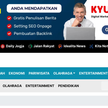
Daily Jogja
Jalan Rakyat
Idealita News
Kita Not
RAH
EKONOMI
PARIWISATA
OLAHRAGA
ENTERTAINMENT
OLAHRAGA
ENTERTAINMENT
PENDIDIKAN