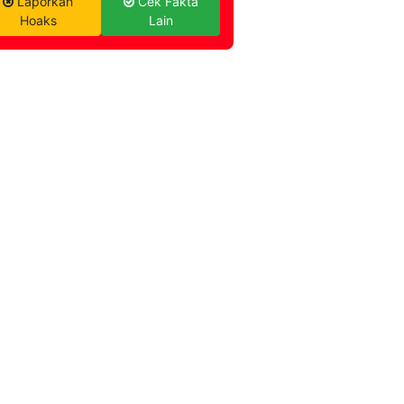
Laporkan
Cek Fakta
Hoaks
Lain