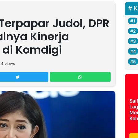
K
Terpapar Judol, DPR
alnya Kinerja
 di Komdigi
24
views
Sai
Lag
Mer
Keh