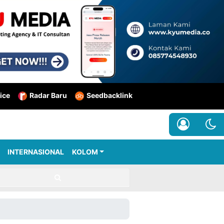
ice
Radar Baru
Seedbacklink
INTERNASIONAL
KOLOM