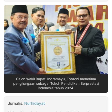
MULTIMEDIA
INDONESIA
Partner
Insight
Suara
Lens
Daily
Jalan
Idealita
Kita
Radar
Seedbacklink
NTB
Time
IDN
Jogja
Rakyat
News
Notice
Baru
Follow
Kabarbaru
Calon Wakil Bupati Indramayu, Tobroni menerima
penghargaan sebagai Tokoh Pendidikan Berprestasi
Indonesia tahun 2024.
Jurnalis:
Nurhidayat