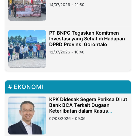
Lampung
14/07/2026 - 21:50
PT BNPG Tegaskan Komitmen
Investasi yang Sehat di Hadapan
DPRD Provinsi Gorontalo
12/07/2026 - 10:40
EKONOMI
KPK Didesak Segera Periksa Dirut
Bank BCA Terkait Dugaan
Keterlibatan dalam Kasus
Hilangnya Dana Nasabah Rp2,58
07/08/2026 - 09:06
Miliar