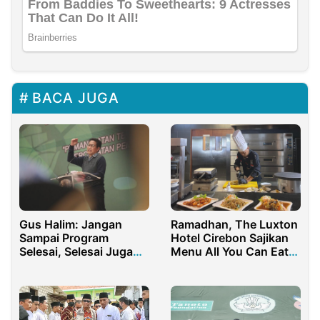
BACA JUGA
Gus Halim: Jangan
Ramadhan, The Luxton
Sampai Program
Hotel Cirebon Sajikan
Selesai, Selesai Juga
Menu All You Can Eat
Cerdasnya
Tradisional, Arabian,
Chinese dan Western
Food