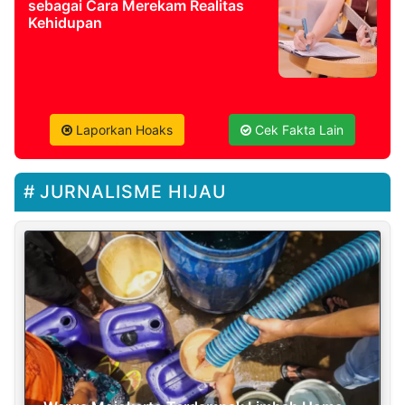
sebagai Cara Merekam Realitas
Kehidupan
Laporkan Hoaks
Cek Fakta Lain
JURNALISME HIJAU