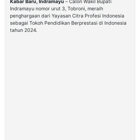
Kabar Baru, Indramayu
– Calon Wakil Bupati
Indramayu nomor urut 3, Tobroni, meraih
penghargaan dari Yayasan Citra Profesi Indonesia
©
Kabarbaru.co
sebagai Tokoh Pendidikan Berprestasi di Indonesia
-
2026
tahun 2024.
PT.
Kabarbaru
Media
Holding