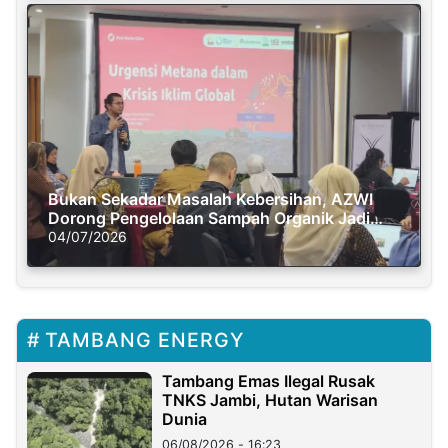
Bukan Sekadar Masalah Kebersihan, AZWI
Dorong Pengelolaan Sampah Organik Jadi
Solusi Krisis Iklim
04/07/2026
TAMBANG ENERGY
Tambang Emas Ilegal Rusak
TNKS Jambi, Hutan Warisan
Dunia
06/08/2026 - 16:23