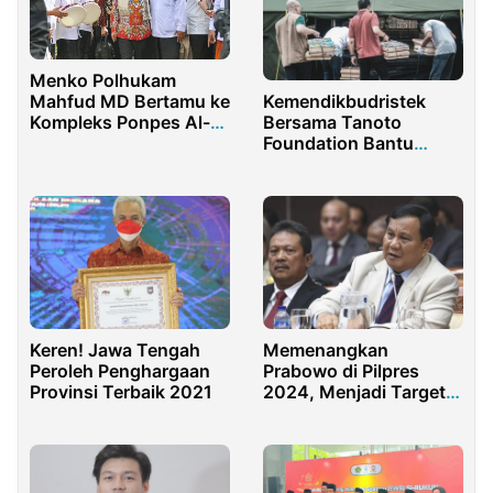
Menko Polhukam
Kemendikbudristek
Mahfud MD Bertamu ke
Bersama Tanoto
Kompleks Ponpes Al-
Foundation Bantu
Mardliyyah
Korban Gempa Cianjur
Memenangkan
Keren! Jawa Tengah
Prabowo di Pilpres
Peroleh Penghargaan
2024, Menjadi Target
Provinsi Terbaik 2021
Utama Partai Gerindra