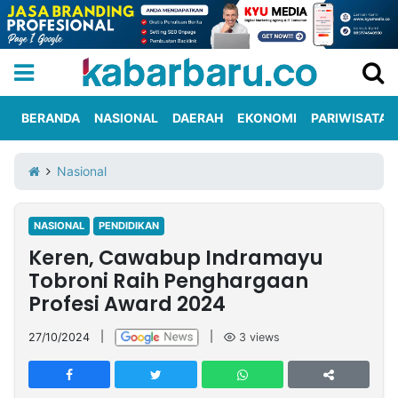
BERANDA
NASIONAL
DAERAH
EKONOMI
PARIWISATA
Informasi
KabarbaruTV
Kirim
Tentang
Nasional
Iklan
Berita
Kami
NASIONAL
PENDIDIKAN
Berita
Keren, Cawabup Indramayu
Nasional
International
Olahraga
Entertainment
Daerah
Pariwisata
Kuliner
Kolom
Tobroni Raih Penghargaan
Profesi Award 2024
Network
27/10/2024
|
|
3
views
PT
TREETAN