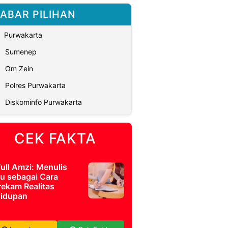
ABAR PILIHAN
Purwakarta
Sumenep
Om Zein
Polres Purwakarta
Diskominfo Purwakarta
CEK FAKTA
full Amzi: Menulis
u sebagai Cara
ekam Realitas
idupan