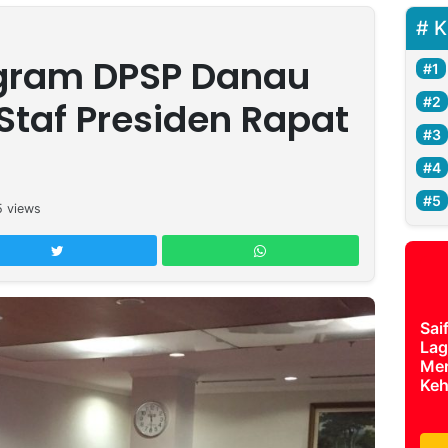
K
ogram DPSP Danau
Staf Presiden Rapat
5
views
Sai
Lag
Mer
Keh