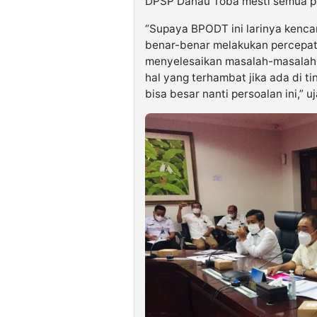
DPSP Danau Toba mesti semua p
“Supaya BPODT ini larinya kenca
benar-benar melakukan percepat
menyelesaikan masalah-masalah 
hal yang terhambat jika ada di ti
bisa besar nanti persoalan ini,” u