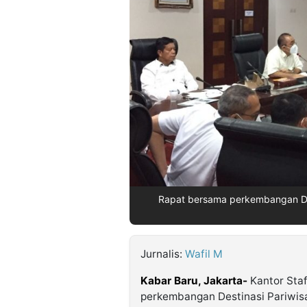
©
Kabarbaru.co
-
2026
PT.
Kabarbaru
Media
Holding
Rapat bersama perkembangan DP
Jurnalis:
Wafil M
Kabar Baru, Jakarta-
Kantor Staf
perkembangan Destinasi Pariwisa