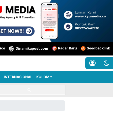
ice
Radar Baru
Seedbacklink
Dinamikapost.com
INTERNASIONAL
KOLOM