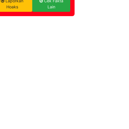
Laporkan
Cek Fakta
Hoaks
Lain