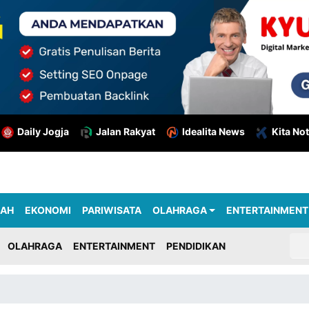
Daily Jogja
Jalan Rakyat
Idealita News
Kita Not
RAH
EKONOMI
PARIWISATA
OLAHRAGA
ENTERTAINMENT
OLAHRAGA
ENTERTAINMENT
PENDIDIKAN