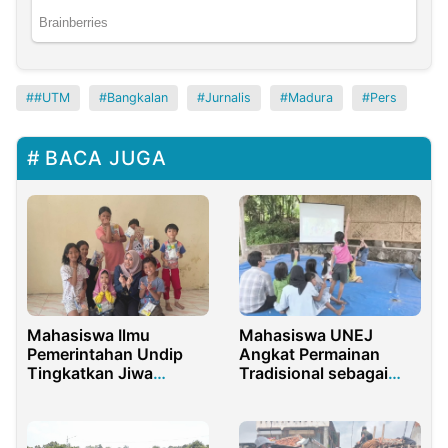
#UTM
Bangkalan
Jurnalis
Madura
Pers
BACA JUGA
Mahasiswa Ilmu
Mahasiswa UNEJ
Pemerintahan Undip
Angkat Permainan
Tingkatkan Jiwa
Tradisional sebagai
Nasionalisme Anak-
Metode Pendidikan,
Anak Jebres Melalui
Sabet Juara Nasional
Film