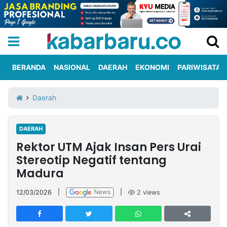
BERANDA
NASIONAL
DAERAH
EKONOMI
PARIWISATA
Informasi
KabarbaruTV
Kirim
Tentang
Daerah
Iklan
Berita
Kami
DAERAH
Berita
Rektor UTM Ajak Insan Pers Urai
Nasional
International
Olahraga
Entertainment
Daerah
Pariwisata
Kuliner
Kolom
Stereotip Negatif tentang
Madura
Network
12/03/2026
|
|
2
views
PT
TREETAN