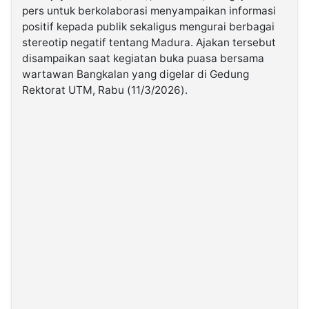
pers untuk berkolaborasi menyampaikan informasi
positif kepada publik sekaligus mengurai berbagai
©
stereotip negatif tentang Madura. Ajakan tersebut
Kabarbaru.co
-
disampaikan saat kegiatan buka puasa bersama
2026
wartawan Bangkalan yang digelar di Gedung
Rektorat UTM, Rabu (11/3/2026).
PT.
Kabarbaru
Media
Holding