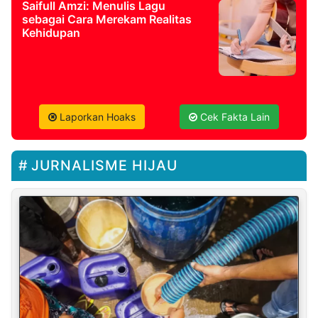
Saifull Amzi: Menulis Lagu
sebagai Cara Merekam Realitas
Kehidupan
Laporkan Hoaks
Cek Fakta Lain
JURNALISME HIJAU