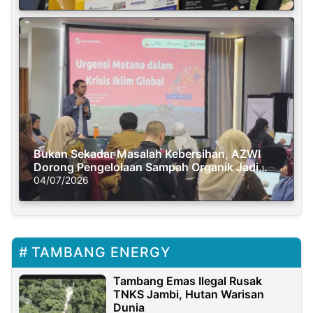
Bukan Sekadar Masalah Kebersihan, AZWI
Dorong Pengelolaan Sampah Organik Jadi
Solusi Krisis Iklim
04/07/2026
TAMBANG ENERGY
Tambang Emas Ilegal Rusak
TNKS Jambi, Hutan Warisan
Dunia