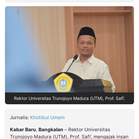
MULTIMEDIA
INDONESIA
Partner
Insight
Suara
Lens
Daily
Jalan
Idealita
Kita
Radar
Seedbacklink
NTB
Time
IDN
Jogja
Rakyat
News
Notice
Baru
Follow
Kabarbaru
Rektor Universitas Trunojoyo Madura (UTM), Prof. Safi’.
Jurnalis:
Khotibul Umam
Kabar
Baru
,
Bangkalan
– Rektor Universitas
Trunojoyo Madura (UTM), Prof. Safi’, mengajak insan