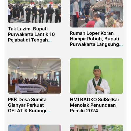
Tak Lazim, Bupati
Rumah Loper Koran
Purwakarta Lantik 10
Hampir Roboh, Bupati
Pejabat di Tengah
Purwakarta Langsung
Kebun
Bertindak!
PKK Desa Sumita
HMI BADKO SulSelBar
Gianyar Perkuat
Menolak Penundaan
GELATIK Kurangi
Pemilu 2024
Sampah Plastik Rumah
Tangga