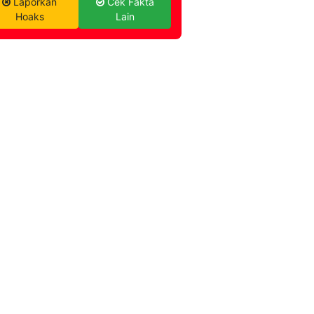
Laporkan
Cek Fakta
Hoaks
Lain