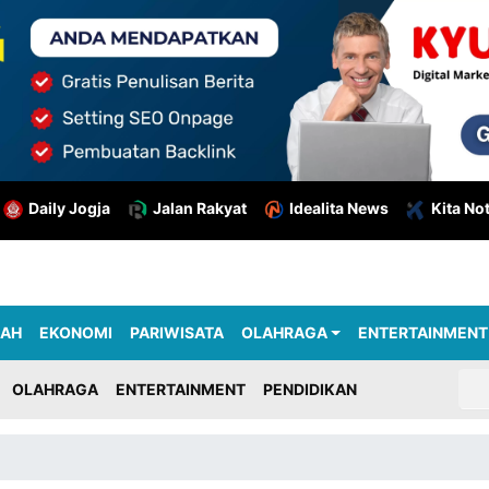
Daily Jogja
Jalan Rakyat
Idealita News
Kita No
RAH
EKONOMI
PARIWISATA
OLAHRAGA
ENTERTAINMENT
OLAHRAGA
ENTERTAINMENT
PENDIDIKAN