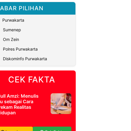
ABAR PILIHAN
Purwakarta
Sumenep
Om Zein
Polres Purwakarta
Diskominfo Purwakarta
CEK FAKTA
full Amzi: Menulis
u sebagai Cara
ekam Realitas
idupan