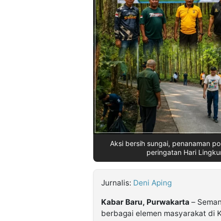
©
Kabarbaru.co
-
2026
PT.
Kabarbaru
Media
Holding
Aksi bersih sungai, penanaman p
peringatan Hari Lingk
Jurnalis:
Deni Aping
Kabar Baru, Purwakarta
– Semang
berbagai elemen masyarakat di K