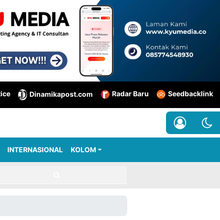
tice
Radar Baru
Seedbacklink
Dinamikapost.com
INTERNASIONAL
KOLOM