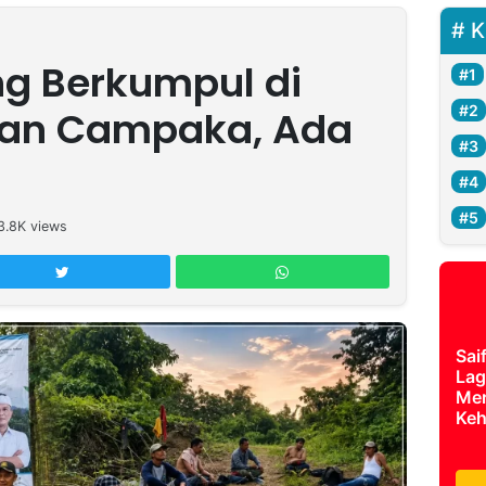
K
g Berkumpul di
an Campaka, Ada
3.8K
views
Sai
Lag
Mer
Keh