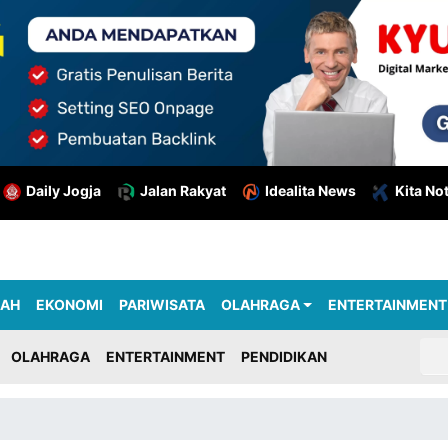
Daily Jogja
Jalan Rakyat
Idealita News
Kita No
RAH
EKONOMI
PARIWISATA
OLAHRAGA
ENTERTAINMENT
OLAHRAGA
ENTERTAINMENT
PENDIDIKAN