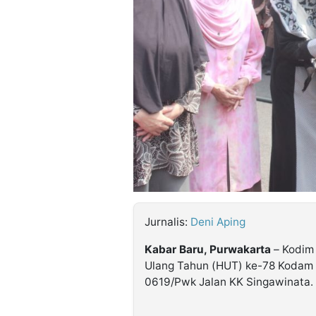
©
Kabarbaru.co
-
2026
PT.
Kabarbaru
Media
Holding
Jurnalis:
Deni Aping
Kabar Baru, Purwakarta
– Kodim
Ulang Tahun (HUT) ke-78 Kodam II
0619/Pwk Jalan KK Singawinata. 