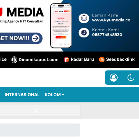
tice
Radar Baru
Seedbacklink
Dinamikapost.com
INTERNASIONAL
KOLOM