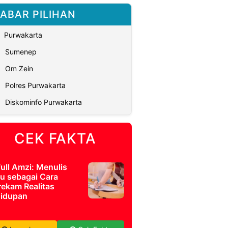
ABAR PILIHAN
Purwakarta
Sumenep
Om Zein
Polres Purwakarta
Diskominfo Purwakarta
CEK FAKTA
full Amzi: Menulis
u sebagai Cara
ekam Realitas
idupan