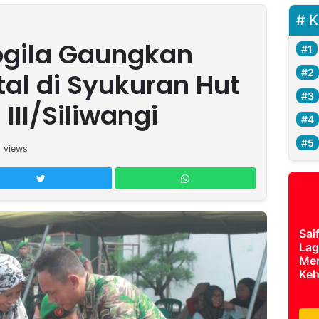
K
ogila Gaungkan
tal di Syukuran Hut
II/Siliwangi
1
views
Sai
Lag
Mer
Keh