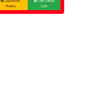
Laporkan
Cek Fakta
Hoaks
Lain