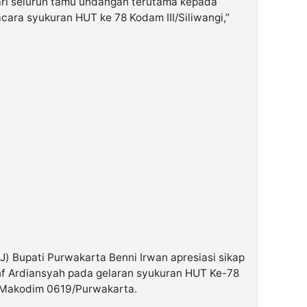
dari seluruh tamu undangan terutama kepada
cara syukuran HUT ke 78 Kodam III/Siliwangi,”
J) Bupati Purwakarta Benni Irwan apresiasi sikap
nf Ardiansyah pada gelaran syukuran HUT Ke-78
ar Makodim 0619/Purwakarta.