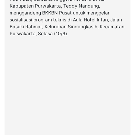
Kabupaten Purwakarta, Teddy Nandung,
menggandeng BKKBN Pusat untuk menggelar
©
Kabarbaru.co
sosialisasi program teknis di Aula Hotel Intan, Jalan
-
2026
Basuki Rahmat, Kelurahan Sindangkasih, Kecamatan
Purwakarta, Selasa (10/6).
PT.
Kabarbaru
Media
Holding