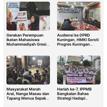
Gerakan Perempuan
Audiensi ke DPRD
Ikatan Mahasiswa
Kuningan, HMKI Soroti
Muhammadiyah Gresik
Progres Kuningan
Gelar Kampanye 16
Melesat?
HAKtP
Masyarakat Merah
Harlah ke-7, IPPMB
Arai, Nanga Masau dan
Bangkalan Bahas
Tapang Menua Sepakat
Strategi Hadapi
Menangkan Noven
Lesunya Pasar Mobil