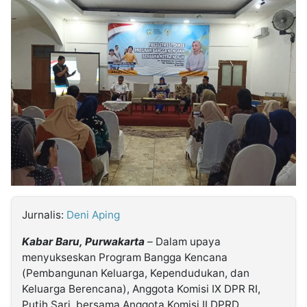
MULTIMEDIA
INDONESIA
Partner
Insight
Suara
Lens
Daily
Jalan
Idealita
Kita
Dinamikapost.com
Radar
Seedbacklink
NTB
Time
IDN
Jogja
Rakyat
News
Notice
Baru
Follow
Kabarbaru
Jurnalis:
Deni Aping
Kabar Baru, Purwakarta
– Dalam upaya
menyukseskan Program Bangga Kencana
(Pembangunan Keluarga, Kependudukan, dan
Keluarga Berencana), Anggota Komisi IX DPR RI,
Putih Sari, bersama Anggota Komisi II DPRD