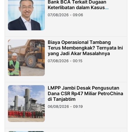
Bank BCA Terkait Dugaan
Keterlibatan dalam Kasus
Hilangnya Dana Nasabah Rp2,58
07/08/2026 - 09:06
Miliar
Biaya Operasional Tambang
Terus Membengkak? Ternyata Ini
yang Jadi Akar Masalahnya
07/08/2026 - 00:15
LMPP Jambi Desak Pengusutan
Dana CSR Rp47 Miliar PetroChina
di Tanjabtim
06/08/2026 - 09:19