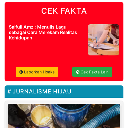
CEK FAKTA
Saifull Amzi: Menulis Lagu
sebagai Cara Merekam Realitas
Kehidupan
Laporkan Hoaks
Cek Fakta Lain
JURNALISME HIJAU