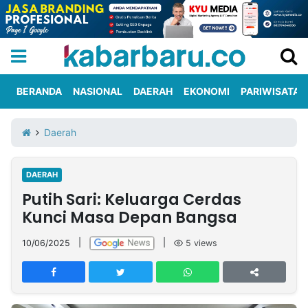
BERANDA
NASIONAL
DAERAH
EKONOMI
PARIWISATA
Informasi
KabarbaruTV
Kirim
Tentang
Daerah
Iklan
Berita
Kami
DAERAH
Berita
Putih Sari: Keluarga Cerdas
Nasional
International
Olahraga
Entertainment
Daerah
Pariwisata
Kuliner
Kolom
Kunci Masa Depan Bangsa
10/06/2025
|
|
5
views
Network
PT
TREETAN