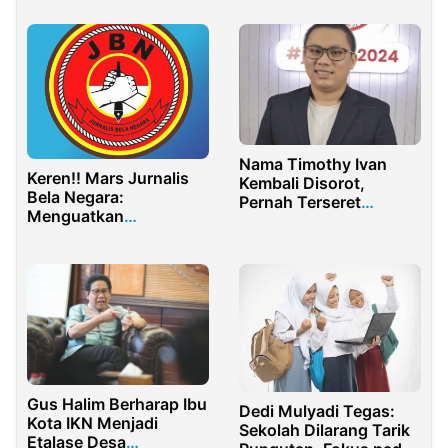
Transformasional
Jombang
Nama Timothy Ivan
Keren!! Mars Jurnalis
Kembali Disorot,
Bela Negara:
Pernah Terseret
Menguatkan
Jaringan Suap di MA
Nasionalisme sebagai
Kini Jadi Staf KSP
Benteng Pertahanan
Bangsa
Gus Halim Berharap Ibu
Dedi Mulyadi Tegas:
Kota IKN Menjadi
Sekolah Dilarang Tarik
Etalase Desa