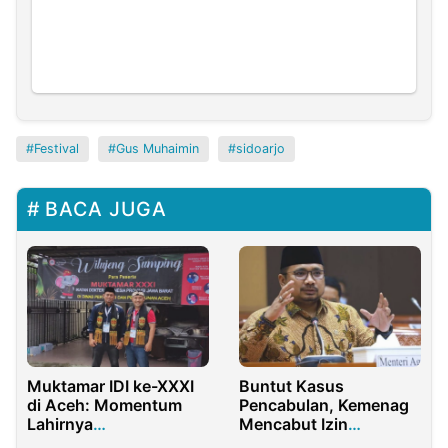
Festival
Gus Muhaimin
sidoarjo
BACA JUGA
Muktamar IDI ke-XXXI
Buntut Kasus
di Aceh: Momentum
Pencabulan, Kemenag
Lahirnya
Mencabut Izin
Kepemimpinan
Pesantren Shiddiqiyyah