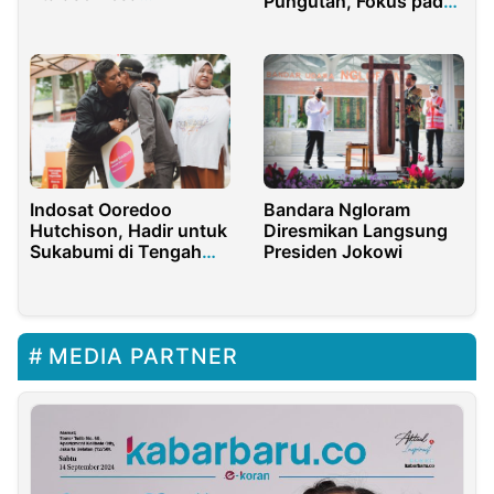
Pungutan, Fokus pada
Nusantara
Pendidikan Gratis!
Indosat Ooredoo
Bandara Ngloram
Hutchison, Hadir untuk
Diresmikan Langsung
Sukabumi di Tengah
Presiden Jokowi
Duka Bencana
MEDIA PARTNER