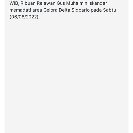
WIB, Ribuan Relawan Gus Muhaimin Iskandar
memadati area Gelora Delta Sidoarjo pada Sabtu
©
(06/08/2022).
Kabarbaru.co
-
2026
PT.
Kabarbaru
Media
Holding