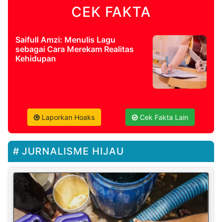
CEK FAKTA
Saifull Amzi: Menulis Lagu
sebagai Cara Merekam Realitas
Kehidupan
Laporkan Hoaks
Cek Fakta Lain
JURNALISME HIJAU