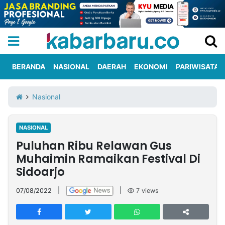
BERANDA
NASIONAL
DAERAH
EKONOMI
PARIWISATA
Informasi
KabarbaruTV
Kirim
Tentang
Nasional
Iklan
Berita
Kami
NASIONAL
Berita
Puluhan Ribu Relawan Gus
Nasional
International
Olahraga
Entertainment
Daerah
Pariwisata
Kuliner
Kolom
Muhaimin Ramaikan Festival Di
Sidoarjo
Network
07/08/2022
|
|
7
views
PT
TREETAN