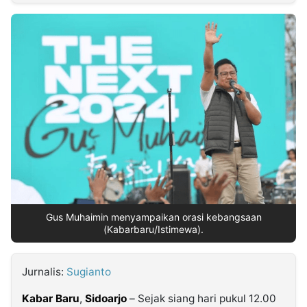
MULTIMEDIA
INDONESIA
Partner
Insight
Suara
Lens
Daily
Jalan
Idealita
Kita
Dinamikapost.com
Radar
Seedbacklink
NTB
Time
IDN
Jogja
Rakyat
News
Notice
Baru
Follow
Kabarbaru
Gus Muhaimin menyampaikan orasi kebangsaan
(Kabarbaru/Istimewa).
Jurnalis:
Sugianto
Kabar Baru
,
Sidoarjo
– Sejak siang hari pukul 12.00