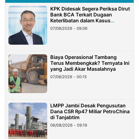
KPK Didesak Segera Periksa Dirut
Bank BCA Terkait Dugaan
Keterlibatan dalam Kasus
Hilangnya Dana Nasabah Rp2,58
07/08/2026 - 09:06
Miliar
Biaya Operasional Tambang
Terus Membengkak? Ternyata Ini
yang Jadi Akar Masalahnya
07/08/2026 - 00:15
LMPP Jambi Desak Pengusutan
Dana CSR Rp47 Miliar PetroChina
di Tanjabtim
06/08/2026 - 09:19