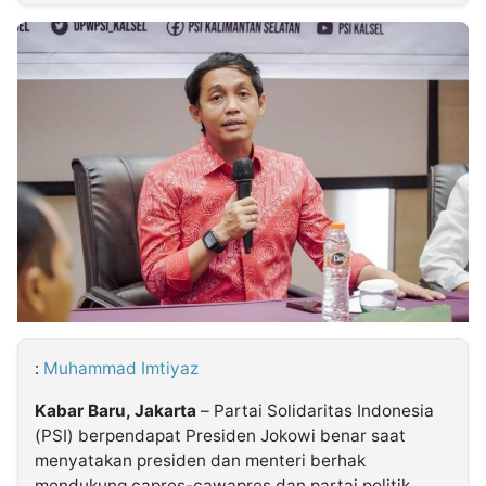
MULTIMEDIA
INDONESIA
Partner
Insight
Suara
Lens
Daily
Jalan
Idealita
Kita
Dinamikapost.com
Radar
Seedbacklink
NTB
Time
IDN
Jogja
Rakyat
News
Notice
Baru
Follow
Kabarbaru
:
Muhammad Imtiyaz
Kabar Baru, Jakarta
– Partai Solidaritas Indonesia
(PSI) berpendapat Presiden Jokowi benar saat
menyatakan presiden dan menteri berhak
mendukung capres-cawapres dan partai politik