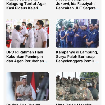
Kejagung Tuntut Agar
Jokowi, Ida Fauziyah:
Kasi Pidsus Kejari
Pencairan JHT Segera
Pontianak Diadili
Direvisi
Kampanye di Lampung,
DPD RI Rahman Hadi
Surya Paloh Berharap
Kukuhkan Pemimpin
Penyelenggara Pemilu
dan Agen Perubahan
Jujur
Sekretaris Jenderal
DPD RI 2021/22