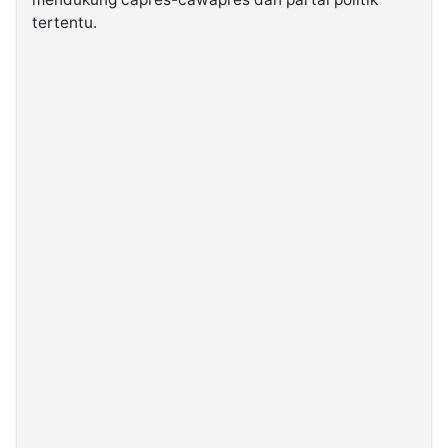
tertentu.
©
Kabarbaru.co
-
2026
PT.
Kabarbaru
Media
Holding