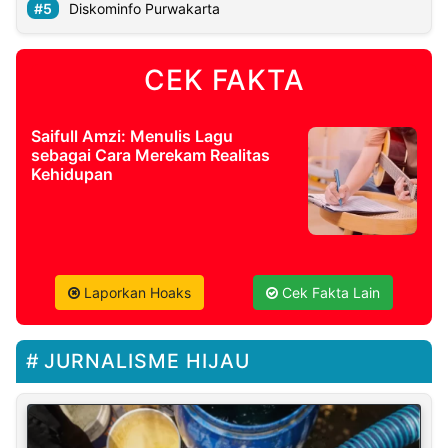
Diskominfo Purwakarta
CEK FAKTA
Saifull Amzi: Menulis Lagu
sebagai Cara Merekam Realitas
Kehidupan
Laporkan Hoaks
Cek Fakta Lain
JURNALISME HIJAU