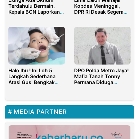
Curiga Ada Oknum
Lima Calon Manajer
Terdahulu Bermain,
Kopdes Meninggal,
Kepala BGN Laporkan
DPR RI Desak Segera
414 SPPG Janggal ke
Hentikan Latihan Militer
Kejagung
Halo Ibu ! Ini Loh 5
DPO Polda Metro Jaya!
Langkah Sederhana
Mafia Tanah Tonny
Atasi Gusi Bengkak
Permana Diduga
pada Anak Anda
Sembunyi di Singapura
MEDIA PARTNER