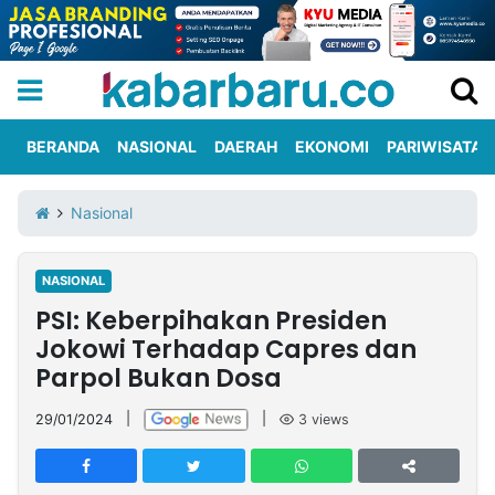
BERANDA
NASIONAL
DAERAH
EKONOMI
PARIWISATA
Informasi
KabarbaruTV
Kirim
Tentang
Nasional
Iklan
Berita
Kami
NASIONAL
Berita
PSI: Keberpihakan Presiden
Nasional
International
Olahraga
Entertainment
Daerah
Pariwisata
Kuliner
Kolom
Jokowi Terhadap Capres dan
Parpol Bukan Dosa
Network
29/01/2024
|
|
3
views
PT
TREETAN