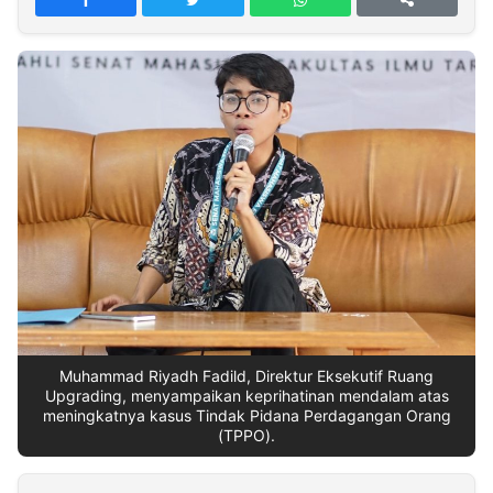
MULTIMEDIA
INDONESIA
Partner
Insight
Suara
Lens
Daily
Jalan
Idealita
Kita
Dinamikapost.com
Radar
Seedbacklink
NTB
Time
IDN
Jogja
Rakyat
News
Notice
Baru
Follow
Kabarbaru
Muhammad Riyadh Fadild, Direktur Eksekutif Ruang
Upgrading, menyampaikan keprihatinan mendalam atas
meningkatnya kasus Tindak Pidana Perdagangan Orang
(TPPO).