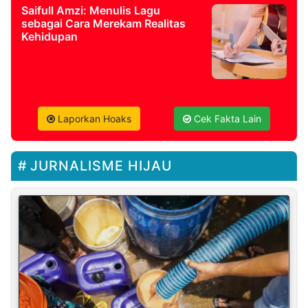
Saifull Amzi: Menulis Lagu
sebagai Cara Merekam Realitas
Kehidupan
Laporkan Hoaks
Cek Fakta Lain
JURNALISME HIJAU