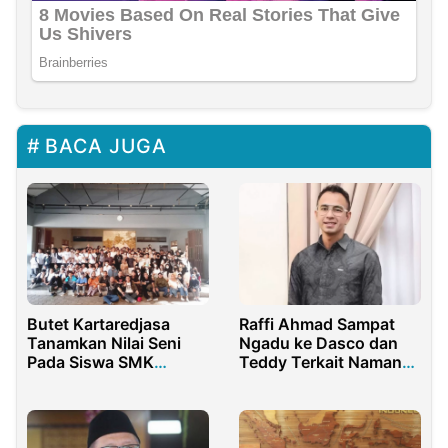
BACA JUGA
Butet Kartaredjasa
Raffi Ahmad Sampat
Tanamkan Nilai Seni
Ngadu ke Dasco dan
Pada Siswa SMK
Teddy Terkait Namanya
Sumbangsih
Disebut dalam Kasus
Multimedia Jakarta
Blueray Cargo