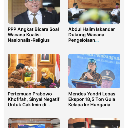
PPP Angkat Bicara Soal
Abdul Halim Iskandar
Wacana Koalisi
Dukung Wacana
Nasionalis-Religius
Pengelolaan
Pembangunan Desa
Satu Pintu
Mendes Yandri Lepas
Pertemuan Prabowo –
Ekspor 18,5 Ton Gula
Khofifah, Sinyal Negatif
Kelapa ke Hungaria
Untuk Cak Imin di
Pilpres 2024