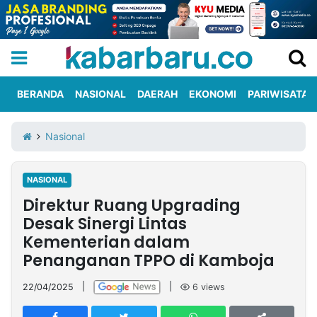
BERANDA
NASIONAL
DAERAH
EKONOMI
PARIWISATA
Informasi
KabarbaruTV
Kirim
Tentang
Nasional
Iklan
Berita
Kami
NASIONAL
Berita
Direktur Ruang Upgrading
Nasional
International
Olahraga
Entertainment
Daerah
Pariwisata
Kuliner
Kolom
Desak Sinergi Lintas
Kementerian dalam
Penanganan TPPO di Kamboja
Network
22/04/2025
|
|
6
views
PT
TREETAN