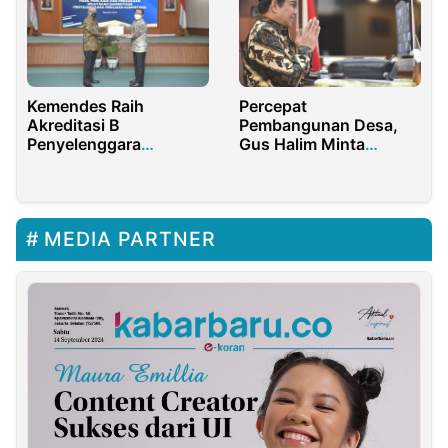
Percepat
Kemendes Raih
Pembangunan Desa,
Akreditasi B
Gus Halim Minta
Penyelenggara
Mahasiswa dan
Penilaian Kompetensi
Pendamping Desa
Tahun 2021
Kolaborasi
MEDIA PARTNER