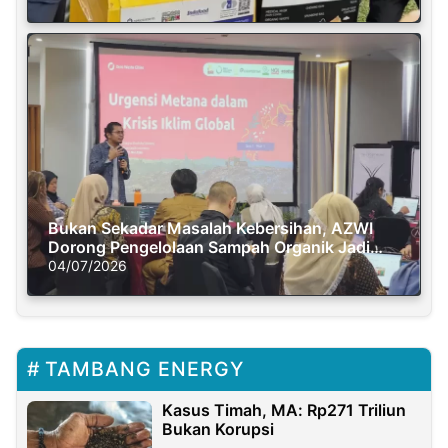
Bukan Sekadar Masalah Kebersihan, AZWI
Dorong Pengelolaan Sampah Organik Jadi
Solusi Krisis Iklim
04/07/2026
TAMBANG ENERGY
Kasus Timah, MA: Rp271 Triliun
Bukan Korupsi